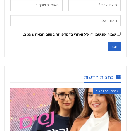
שמור את שמי, דוא"ל ואתרי בדפדפן זה בפעם הבאה שאגיב.
כתבות חדשות
7 בלוק - מגזין סופ"ש