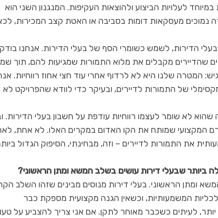
במיוחד לעלויות הביצוע ולהוצאות העקיפות. המנגנון השני הוא
 נמוכים מעסקאות דומות בסביבה או האטת קצב המכירות, לכא
בעלי הדירות, לשמש כשומרי הסף של בעלי הדירות. אנחנו בודקי
ים שהדיירים מקבלים את מלוא התמורות שמגיעות להם, תוך שמ
ש: המטרה שלנו היא לא לרדוף אחרי עוד חצי אחוז רווחיות. אנח
 מקסימלי של התמורות לדיירים, ובעיקר כדי לוודא שהפרויקט לא
וא לא שומר לעצמו רווחיות עודפת על חשבון בעלי הדירות. ו
ורם המקצועי שמותח את הקו האדום במקרים האלו. לא אחת, לא
תית את התמורות לדיירים – וזה, מבחינתי, הסיפוק הגדול ביות
ולה ביותר שבעלי דירות עושים בשלב המשא ומתן הראשוני?
המשא ומתן הראשוני. בעלי דירות מנוסים מבינים שזהו השלב הקרי
לכליות המשמעותיות, וכשאין הגנה מקצועית מספקת כבר
ר, לעיתים כשכבר מאוחר לתקן. אם אני צריך להצביע על טעו