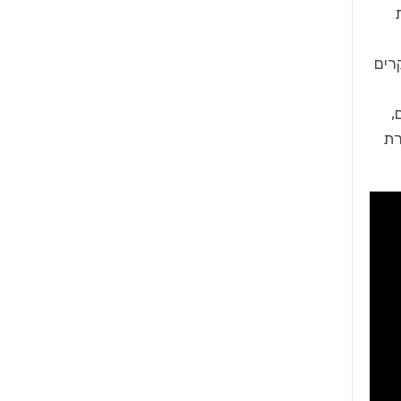
רים
,
רת