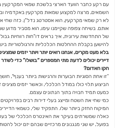
עם רקע כחבר הוועד הארצי בלשכת שמאי המקרקעין בי
השמאים, מרצה למקצוע שמאות מקרקעין באקדמיה ובע
לא רק שמאי מקרקעין, הוא אסטרטג נדל"ן. כזה שחי א
אותם. בשיחה צפופה שקיימנו עימו, הוא מסביר מדוע ש
של התחדשות עירונית, איך נראים דו"חות רווחיות גבולי
להישען בקבלת ההחלטות הכלכליות והרגולטוריות ביש
בלא מעט מקרים, אנחנו רואים יותר ויותר יזמים שמציגים
דיירים יכולים לדעת מתי המספרים “בושלו” כדי לשדר 
הקו האדום?
“זו אחת הסוגיות הבוערות והרגישות ביותר בענף", חוש
הביצוע תלוי כולו במודל הכלכלי, וכאשר יזמים מציגים 
כמעט תמיד חבויה בתוך הנתונים עצמם.
כמי שחי את השטח ומייצג בעלי דירות רבים בפרויקטים
המיקוח החזק ביותר שלו. התפקיד שלי, כשמאי הדיירים,
כאלה שמשרתים בעיקר את האינטרס הכלכלי של בעלי 
בפועל, יש שני מנגנונים מרכזיים שבהם יזם יכול להטות