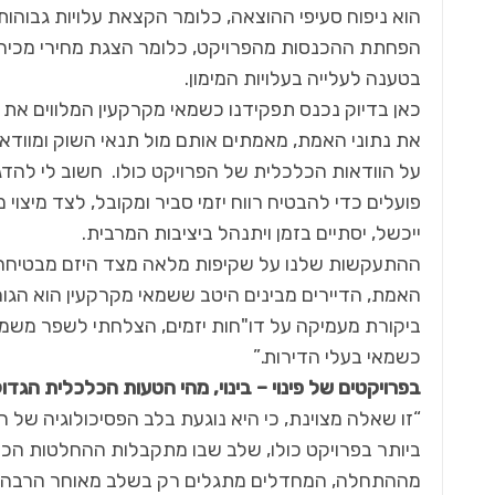
הוא ניפוח סעיפי ההוצאה, כלומר הקצאת עלויות גבוהות 
הפחתת ההכנסות מהפרויקט, כלומר הצגת מחירי מכירה
בטענה לעלייה בעלויות המימון.
כאן בדיוק נכנס תפקידנו כשמאי מקרקעין המלווים את 
את נתוני האמת, מאמתים אותם מול תנאי השוק ומוודא
על הוודאות הכלכלית של הפרויקט כולו. חשוב לי להדגי
פועלים כדי להבטיח רווח יזמי סביר ומקובל, לצד מיצוי
ייכשל, יסתיים בזמן ויתנהל ביציבות המרבית.
ההתעקשות שלנו על שקיפות מלאה מצד היזם מבטיחה שה
האמת, הדיירים מבינים היטב ששמאי מקרקעין הוא הג
ביקורת מעמיקה על דו"חות יזמים, הצלחתי לשפר משמעו
כשמאי בעלי הדירות.”
בפרויקטים של פינוי – בינוי, מהי הטעות הכלכלית הגד
“זו שאלה מצוינת, כי היא נוגעת בלב הפסיכולוגיה של 
ביותר בפרויקט כולו, שלב שבו מתקבלות ההחלטות הכ
מההתחלה, המחדלים מתגלים רק בשלב מאוחר הרבה יות