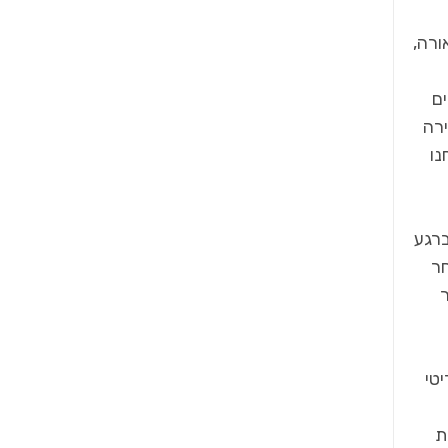
ורה,
ם
ירה
נו
ברגע
חר
ר
טי
ת