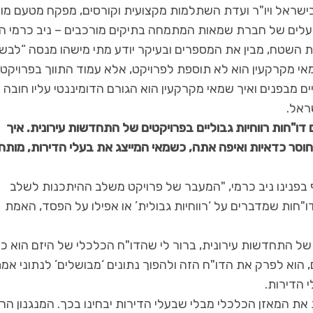
שראל ויו"ר ועדת השתלמות מקצועית וקורסים, מפקח מטעם מו
לים של חברת שמאות המתמחה בתיקים מורכבים – ניב כרמי הו
ת השטח, מבין את המספרים ובעיקר יודע מתי מישהו מנסה “לבש
מאי מקרקעין הוא לא תוספת לפרויקט, אלא עמוד התווך בפרויקטי
ים מבפנים ואיך שמאי מקרקעין הוא הגורם הדומיננטי עליו חובה
ראל.
 דו"חות רווחיות גבוליים בפרויקטים של התחדשות עירונית. איך
חוסר כדאיות ואיפה אתה, כשמאי המייצג את בעלי הדירות, מותח
ף בפנינו ניב כרמי, "המעבר של פרויקט משלב ההיתכנות לשלב
דו"חות שמדברים על ‘רווחיות גבולית’ או אפילו על הפסד, האמת
 של התחדשות עירונית, ברור לי שהדו"ח הכלכלי של היזם הוא כל
 הוא לפרק את הדו"ח הזה ולהפוך נתונים ‘מבושלים’ לנתוני אמת
הדירות.
 את המאזן הכלכלי מבלי שבעלי הדירות יבחינו בכך. המנגנון הר