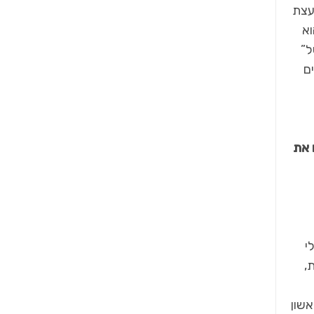
עצת
א
ל”
ם
 את
י
,
אשון