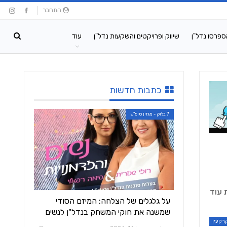
התחבר
ספרסו נדל"ן
שיווק ופרויקטים והשקעות נדל"ן
עוד
כתבות חדשות
7 בלוק - מגזין סופ"ש
 עוד
על גלגלים של הצלחה: המיזם הסודי
שמשנה את חוקי המשחק בנדל"ן לנשים
רקעין