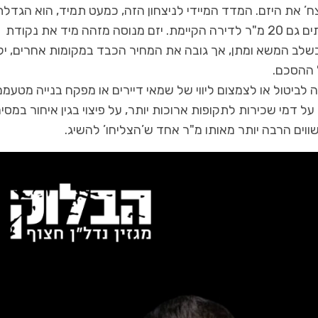
ח’ את היזם. המדד המיידי לניצחון הזה, כמעט תמיד, הוא הגדלת
שטח הדירה החדשה, דרישה לתוספת של 10, 15 ולעיתים גם 20 מ"ר לדירה הקיימת. יזם מנוסה מזהה מיד את נקודת
ם בשלב המשא ומתן, אך גובה את המחיר הכבד במקומות אחרים, יק
 ההסכם.
ביטול או לצמצום ליווי של שמאי דיירים או מפקח בנייה מטעמם
דמי שכירות לתקופות ארוכות יותר, על פיצוי בגין איחור במסי
וים הרבה יותר מאותו מ"ר אחד ש’הצליחו’ להשיג.