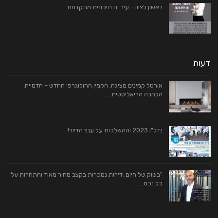
ראשון לציון – עיר ים תיכונית מתקדמת
דעות
אורטל קמינים מציגה: הקמין ההולוגרפי החדש – הדמיית
הלהבה הריאליסטית…
נדל"ן 2023 וההשלכות על ענף הדיור!
"בשוק של היום, דירות נמכרות בקצב מהיר מאוד והתחרות על
כל נכס…