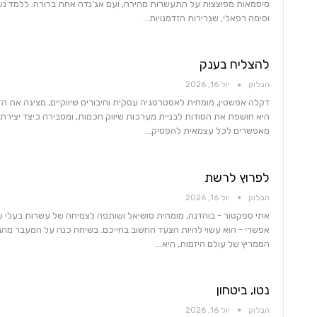
סיסמאות מפוצצות על התעשרות מהירה, ועם אג'נדה אחת ברורה: ללמד נשים
וסימה רפאלי, שגרירות הזדמנויות…
להצליח בענק
הבלוק
יול 16, 2026
דקלה אפשטין, מומחית לאסטרטגיה עסקית וחיבורים שיווקיים, מציגה את ה
היא חושפת את הסודות לבניית מערכות שיווק חכמות, ומסבירה כיצד יצירת ש
מאפשרים לכל עצמאית להפסיק…
לפרוץ לרשת
הבלוק
יול 16, 2026
אתי ספקטור - בוהדנה, מומחית סושיאל ושותפה לצמיחה של עשרות בעלי עס
אפשרי - הוא עשוי להיות הצעד החשוב בחייכם. בשיחה כנה על המעבר מהב
הממריץ של עולם היזמות, היא…
נטו, ביטחון
הבלוק
יול 16, 2026