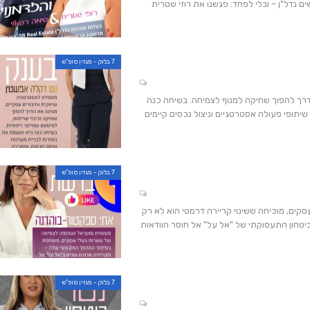
 נדל"ן – ובלי לפחד. פגשנו את רוזי שטרית
7 בלוק - מגזין סופ"ש
דרך להפוך שחיקה למנוף לצמיחה. בשיחה כנה
יתופי פעולה אסטרטגיים וניצול נכסים קיימים
7 בלוק - מגזין סופ"ש
קים, מוכיחה ששינוי קריירה דרמטי הוא לא רק
יטחון התעסוקתי של "אל על" אל חוסר הוודאות
7 בלוק - מגזין סופ"ש