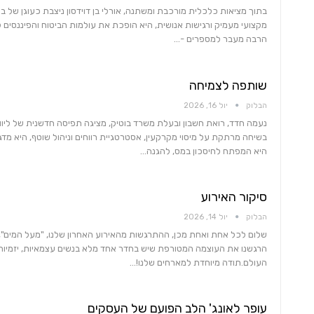
בתוך מציאות כלכלית מורכבת ומשתנה, אורלי בן דוידסון ניצבת כעוגן של ביט
מקצועי מעמיק ורגישות אנושית, היא הופכת את עולמות הביטוח והפיננסים למ
הרבה מעבר למספרים -…
שותפה לצמיחה
הבלוק
יול 16, 2026
נעמה חדד, רואת חשבון ובעלת משרד בוטיק, מציגה תפיסה חדשנית של ליו
בשיחה מרתקת על מיסוי מקרקעין, אסטרטגיית רווחים וניהול שוטף, היא מ
היא המפתח לחיסכון במס, להגנה…
סיקור האירוע
הבלוק
יול 14, 2026
שלום לכל אחת ואחת מכן, ההתרגשות מהאירוע האחרון שלנו, "מעל המים", עדיי
הרגשנו את העוצמה המטורפת שיש בחדר אחד מלא בנשים עצמאיות, יזמיו
העולם.תודה מיוחדת למארחים שלנו!…
עופר לאונג' הלב הפועם של העסקים