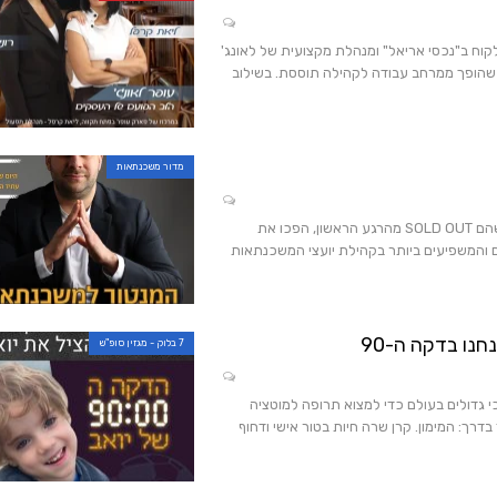
וח ב"נכסי אריאל" ומנהלת מקצועית של לאונג'
ם שהופך ממרחב עבודה לקהילה תוססת. בשילוב
כל מה שחם בנדל"ן
מדור משכנתאות
ביטול הטבת מס השבח
רשת זכיינות מובילה בתחומה, מכללה עתירת ידע וקשרים וכנסים שנתיים שהם SOLD OUT מהרגע הראשון, הפכו את
ם והמשפיעים ביותר בקהילת יועצי המשכנתאות
חנו בדקה ה-90
7 בלוק - מגזין סופ"ש
כי גדולים בעולם כדי למצוא תרופה למוטציה
רך: המימון. קרן שרה חיות בטור אישי ודחוף