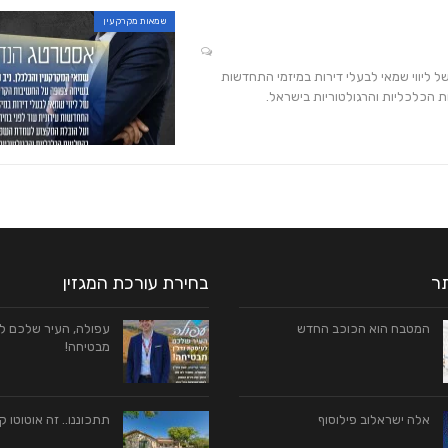
שמאות מקרקעין
 ליווי שמאי לבעלי דירות במיזמי התחדשות
 הכלכליות והרגולטוריות בישראל.
תר
בחירת עורכת המגזין
המטבח הוא הכוכב החדש
עפולה, העיר שלכם לע
מבטיחה!
אלה ישראלוב פילוסוף
תתכוננו.. זה אוטוטו ק