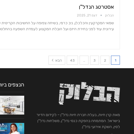
אסטרטג הנדל"ן
הבלוק
דצמ 21, 2025
שמאי המקרקעין והכלכלן, ניב כרמי, בשיחה צפופה על החשיבות הקריטית של
עירונית עוד לפני בחירת היזם ועל הובלת המקצוע לעמדת השפעה בהחלטות
1
2
3
…
43
הבא
הנצפים ביו
מאת קרן חיות, בעלת חברת חיות נדל"ן – לקידום הדיור
בישראל. המתמחה בהפקת כנסי נדל"ן, משלחות נדל"ן
לסין, השקת אירועי נדל"ן.