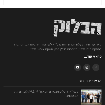
מאת קרן חיות, בעלת חברת חיות נדל"ן – לקידום הדיור בישראל. המתמחה
בהפקת כנסי נדל"ן, משלחות נדל"ן לסין, השקת אירועי נדל"ן.
קרא/י עוד...
הנצפים ביותר
כנס "אדריכלים מבשרים חקיקה" 19.5.19: לוקחים את
המושכות…