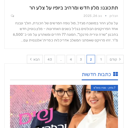
תתכוננו: מלון חדש ומרהיב ביופיו על צלע הר
הבלוק
נוב 26, 2025
על צלע ההר במושבה מגדל, מול נופה המרשים של הכנרת, הולך ונבנה
אחד הפרויקטים הבולטים בגליל בשנים האחרונות – מלון בוטיק חדש
בתכנון "שרה ונירית פרנקל", המונה 77 חדרים ומשתרע על פני כ־6,500
מ"ר. זהו פרויקט שאפתני המשלב אדריכלות כפרית־אלגנטית עם…
קודם
1
2
3
4
…
43
הבא
כתבות חדשות
7 בלוק - מגזין סופ"ש