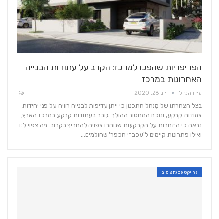
הפריפריות שהפכו למרכז: הקרב על עתודות הבנייה
האחרונות במרכז
עידו הנדל
יונ 28, 2020
בצל הצהרתו של מִנהל התכנון כי ייתן עדיפות לבנייה רוויה על פני יחידות
צמודות קרקע, ונוכח המחסור ההולך וגובר בעתודות קרקע במרכז הארץ,
נראה כי התחרות על הקרקעות שנותרו צפויה להחריף בקרוב. מה צפוי לנו
ואילו פתרונות קיימים ל'עכברי הכפר' שחולמים…
פרויקט פסגת צופים