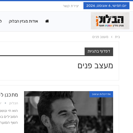
יום חמישי, 6 אוגוסט, 2026
יצירת קשר
אודות מגזין הבלוק
ל
בית
מעצב פנים
דפדוף בתגיות
מעצב פנים
מתכנן ל
אדריכלות ועיצוב
הבלוק
ינו 4
הוא חי ונוש
המובילים בת
השף המוערך