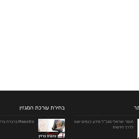
כל מה שחם בנדל"ן
7 בלוק - מגזין סופ"ש
ות עירונית אחת ושתי זוויות שונות |
מאת עו״ד אבי חסון
אתי נחום
תר
בחירת עורכת המגזין
תומר ישראלי מנכ"ל מידע כנסים יוצא
Maestro ברברה ברזין
לדרך חדשה!