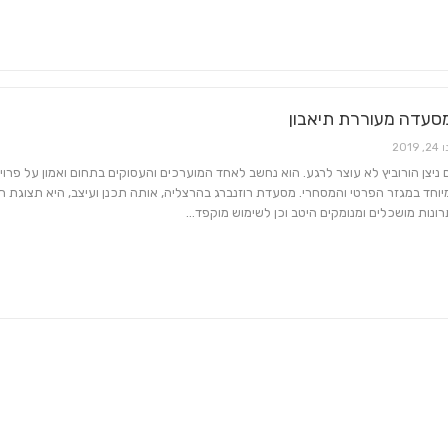
סעדה מעוררת תיאבון
2, 2019
ניצן הורוביץ לא עוצר לרגע. הוא נחשב לאחד המוערכים והעסוקים בתחום ואמון על פרוי
וחד במגזר הפרטי והמסחרי. מסעדת רוזנברג בהרצליה, אותה תכנן ועיצב, היא תצוגת 
נות מושכלים ומנומקים היטב וכן לשימוש מוקפד…