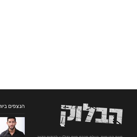
כל מה שחם בנדל"ן
01.08.24 תאריך גורלי לעתיד
התחדש
ההתחדשות העירונית וחיזוק המבנים…
הנצפים ביו
מאת קרן חיות, בעלת חברת חיות נדל"ן – לקידום הדיור