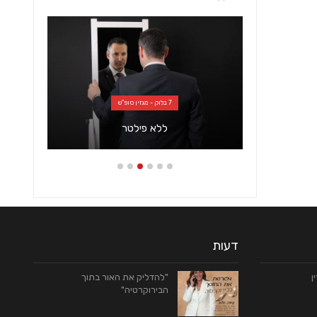
7 בלוק - מגזין סופ"ש
ללא פילטר
דעות
"להדליק את האור בתוך
הבירוקרטיה"