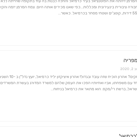
מרמן זיהתה את הפוטנציאל בעיר כרמיאל והחלה לבנות בה עוד בתקופה שהייתה ללא
ורה ציבורית בינעירונית ומכללות...כפי שאנו מכירים אותה היום. צמח המרמן יזמה והקי
מפריה
2, 2020
משפחה ועסקים? אהרון הוכיח שזה עובד ובגדול! אהרון איציקזון יליד כרמיאל, יועץ נדל"ן
חד עם משפחתו, אביו ואחיותיו הפכו את העסק שלהם למשרד המדורג בעשרת המשרדים
ישראל, ברשת רי/מקס. הוא מתאר את כרמיאל בניחוח…
כרמיאל