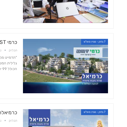
כרמי BST
7 בלוק - מגזין סופ"ש
הבלוק
נוב 
"תדמיינו מק
הכולל 99 יחידות דיור ב-7 בניינים בתכנון ייחודי. הפרויקט החל…
כרמיאלה
7 בלוק - מגזין סופ"ש
הבלוק
נוב 