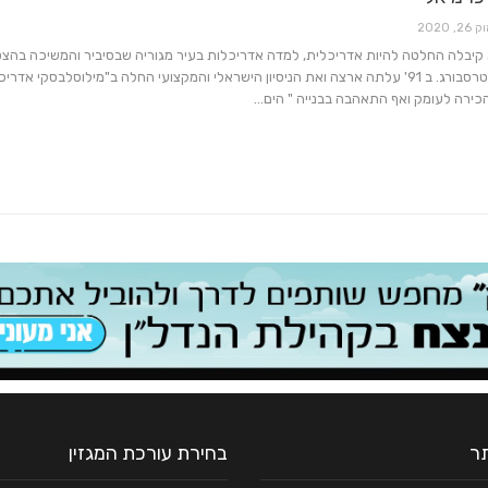
 26, 2020
 13 היא קיבלה החלטה להיות אדריכלית, למדה אדריכלות בעיר מגוריה שבסיביר והמשיכה בהצט
בעיר סנט פטרסבורג. ב 91' עלתה ארצה ואת הניסיון הישראלי והמקצועי החלה ב"מילוסלבסקי אדרי
כירה לעומק ואף התאהבה בבנייה " הים…
אדריכלות ועיצוב
אדריכלות ועיצוב
הדבר הגדול הבא
זמן לרענן …
תר
בחירת עורכת המגזין