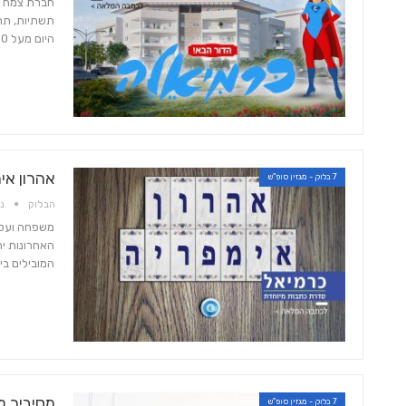
חברת צמח ה
תשתיות, תחב
היום מעל 550 דירות, קוטג'ים ושטחי מסחר בכרמיאל. כאשר…
אהרון אי
7 בלוק - מגזין סופ"ש
הבלוק
נוב 
האחרונות י
המובילים ב
מסיביר ל
7 בלוק - מגזין סופ"ש