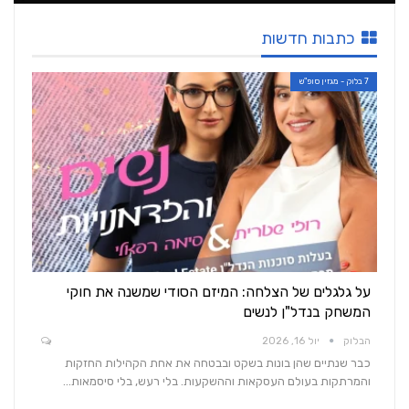
כתבות חדשות
7 בלוק - מגזין סופ"ש
על גלגלים של הצלחה: המיזם הסודי שמשנה את חוקי
המשחק בנדל"ן לנשים
הבלוק
יול 16, 2026
כבר שנתיים שהן בונות בשקט ובבטחה את אחת הקהילות החזקות
והמרתקות בעולם העסקאות וההשקעות. בלי רעש, בלי סיסמאות…