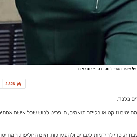
7 בלוק - מגזין סופ"ש
נבחרת הנדל"ן 20-22
המפקח חג'ג
מנצחת על הנדל"ן
ש! מאת: הסטייליסטית סופי רוזנבאום
2,328
ים בלבד.
יטים וז'קט או בלייזר תואמים, הן פריט לבוש שכל אישה אמתי
דה, כדי להידמות לגברים ולהפגין כוח, היום החליפות המחויטות