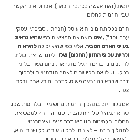
יזמית (זאת אעשה בכתבה הבאה), אבדוק את הקשר
שבין היזמות לחלום
היזם בכל תחום בו הוא עוסק (חברתי , סביבתי, עסקי
ערכי וכד") ,
אינו
רואה את המציאות כפי
שהיא נראית
בעייני האדם הסביר
, אלא כפי שהיא יכולה
להיראות
ולהיות על פי החזון (החלום) שלו
. ליזם יש את יכולת
להתבונן בדברים הרגילים ולראות בהם משהו בלתי
רגיל. יש לו את הכישורים לאתר הזדמנויות ולהפוך
דבר שלכאורה נראה פשוט, לדבר ייחודי, אחר ובלתי
צפוי.
אם נלווה יזם בתהליך היזמות נחוש מיד בלהיטות שלו,
שהיא תמהיל של התלהבות, שמחה ודחף לממש את
החלום. הלהיטות הזו היא דבר פנימי ואינהרנטי
לתהליך היזמי – לא ניתן לרכוש אותה. כל שניתן הוא,
לאפשר לה להתגלות ולבוא לידי ביטוי.