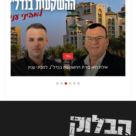
כללי
אילת היא בירת ההשקעות בנדל"ן, למביני עניין