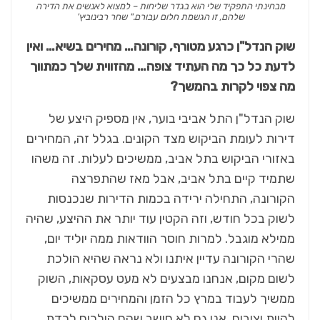
מבחינתי התפקיד שלי הוא בגדר שליחות – למצוא לאנשים את הדירה
שלהם, זו הגשמת חלום עבורם." שחר רבינוביץ'
שוק הנדל"ן כרגע מטורף, קורונה… מחירים בשיא… ואין
לדעת כל כך מה העתיד צופה… מהזווית שלך כמתווך
מה צפוי לקרות בהמשך?
שוק הנדל"ן התל אביבי בוער, אין מספיק היצע של
דירות לעומת הביקוש מצד הקונים. בגלל זה, המחירים
באזורי הביקוש בתל אביב, ממשיכים לעלות. זה משהו
שתמיד קיים בתל אביב, אבל מאז שהתפרצה
הקורונה, התחילה ירידה בכמות הדירות שנכנסות
לשוק בכל חודש, וזה הקטין עוד יותר את ההיצע, שהיה
ממילא מוגבל. למרות חוסר הוודאות ממה יוליד יום,
שהרי הקורונה עדיין איתנו ולא נראה שהיא הולכת
לשום מקום, אנחנו מבצעים לא מעט עסקאות, השוק
ממשיך לעבוד במרץ כל הזמן והמחירים ממשיכים
להיות יציבים. אני גם לא חושב שהם הולכים לרדת