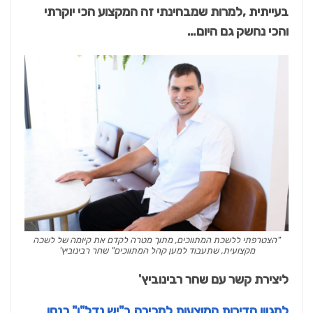
בעייתית ,למרות שמבחינתי זה המקצוע הכי יוקרתי
והכי נחשק גם היום…
"הצטרפתי ללשכת המתווכים, מתוך מטרה לקדם את קיומה של לשכה
מקצועית, שתעבוד למען קהל המתווכים" שחר רבינוביץ'
ליצירת קשר עם שחר רבינוביץ'
למגוון הדירות המוצעות למכירה ב"יש נדל"ן" כנסו