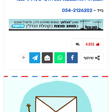
נייד –
054-2126202
4,631
שיתוף