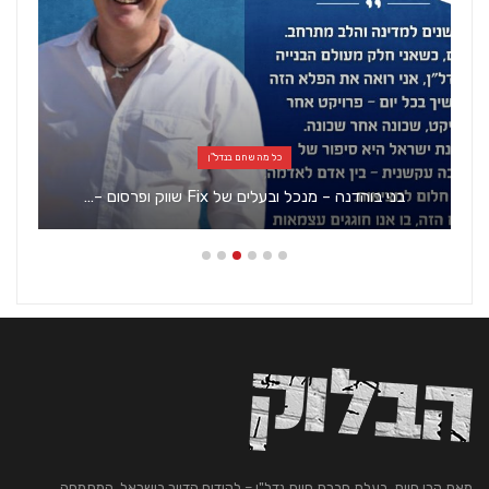
כל מה שחם בנדל"ן
בני בוהדנה – מנכל ובעלים של Fix שווק ופרסום –…
מאת קרן חיות, בעלת חברת חיות נדל"ן – לקידום הדיור בישראל. המתמחה