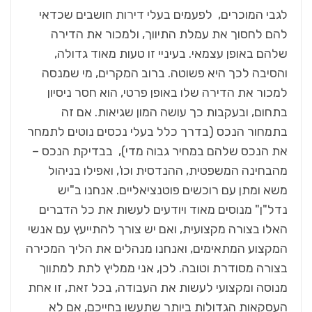
לגבי המוכרים, לפעמים בעלי דירות חושבים שכדאי
להם לחסוך את עמלת התיווך, ולמכור את הדירה
שלהם באופן עצמאי. בעיניי זו טעות מאוד גדולה,
והסיבה לכך היא פשוטה. ברוב המקרים, מי שמנסה
למכור את הדירה שלו באופן פרטי, הוא חסר ניסיון
בתחום, ובעקבות כך עושה המון שגיאות. אם זה
בתמחור הנכס (בדרך כלל בעלי נכסים נוטים לתמחר
את הנכס שלהם במחיר גבוה מדי), בבדיקת הנכס –
מהבחינה המשפטית, ההנדסית וכו', ואפילו בניהול
משא ומתן עם רוכשים פוטנציאליים. אנחנו ב"יש
נדל"ן" מנוסים מאוד ויודעים לעשות את כל הדברים
האלו בצורה מקצועית, ואם יש צורך להתייעץ עם אנשי
המקצוע המתאימים, ואנחנו מנהלים את הליך המכירה
בצורה מסודרת וטובה. לכן, אני ממליץ לתת למתווך
מנוסה ומקצועי לעשות את העבודה, בכל זאת, זו אחת
העסקאות הגדולות ביותר שתעשו בחייכם, אם לא