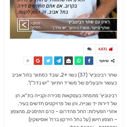
4,631
שיתוף
שחר רבינוביץ' (37) נשוי +2, עובד כמתווך בתל אביב
כעשור והבעלים של משרד התיווך "יש נדל"ן".
רבינוביץ' מתמחה בעסקאות מכירה וקנייה בת"א, הן
של דירות יד שנייה, והן של פרויקטים חדשים בעיר.
אזורי הפעילות: החל מהדרום – כרם התימנים, מהצפון
– הצפון הישן (על נחל הירקון ברח' אוסישקין)