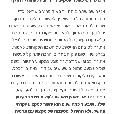
אילו שיתופי פעולה עסקיים היית רוצה לפתוח/ לחזק?
אני חושב שתחום התיווך מאוד פרוץ בישראל. כדי
להיות מתווך, כל מה שצריך לעשות זה לעבור מבחן,
שניתן ללמוד אליו באופן עצמאי. וברגע שעברת – אתה
יכול לעבוד כמתווך, ללא שום פיקוח. הדבר הזה גורם
ללא מעט בעיות, של מתווכים מסוימים שמנסים לנצל
את זה לטובתם האישית, על חשבון הלקוחות. כאמור,
בגלל שאין שום פיקוח בתחום, הרבה יותר קל לעשות
את זה. בסופו של דבר, זה פוגע במקצוע התיווך, ובשם
של לא מעט מתווכים שעושים עבודה יוצאת מן הכלל,
ומעניקים ללקוחות שלהם שירות מהמעלה הראשונה.
לכן, הצטרפתי ללשכת המתווכים, מתוך מטרה לקדם
את קיומה של לשכה מקצועית, שתעבוד למען קהל
המתווכים.
אני מאמין שאפשר לעשות שינוי במקצוע
שלנו, ושבעוד כמה שנים הוא יהפוך למקצוע יוקרתי
ונחשק, ולא תהיה לו סטיגמה של מקצוע עם תדמית