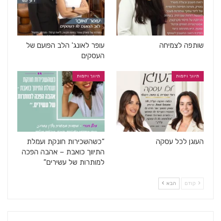
שותפה לצמיחה
עופר לאונג' הלב הפועם של
העסקים
תיווך ויזמות
תיווך ויזמות
העוגן לכל עסקה
“כשהשכירות חונקת ועמלת
התיווך כואבת – אהבה הפכה
למותרות של עשירים”
קודם
הבא