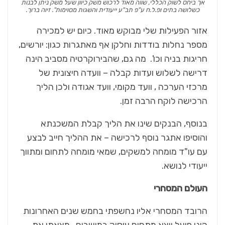
אך ביחס לשוק הכללי, שווה מאוד לרכוש משק כיוון שעל משק ניתן לבנות
כשלושה בתים ופ.ל.ח ע"פ תב"ע ייעודית והשגות מסוימות". זיוה ברוך.
אזור הפעילות שלי מבוקש מאוד. כיום יש למכירה
מספר נחלות בודדות וחלקן אף מאתגרות כגון: יורשים,
חריגות בניה וכו'. מה גם, שהבירוקרטיה מסביב הינה
דרישה לשלוש ועדות קבלה – וועדה חיצונית של
מרכזי הערכה , וועד מקומי, וועד אגודה ולכן הליך
הרכישה לוקח הרבה זמן.
בנוסף, הבנקים שינו את הליך קבלת המשכנתא
והוסיפו אתגר נוסף לרכישה – את ההליך חייב לבצע
עם עו"ד מומחה למשקים, שמאי מומחה לתחום ומתווך
ייעודי לנושא.
העולם המסחרי
הרובד המסחרי אליו נחשפתי בחמש שנים האחרונות
הינו פועל יוצא מתחום עיסוק במושבים. מצאתי את