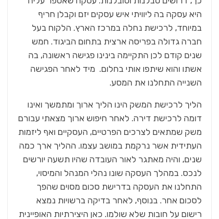
כך, דרושים סבלנות וסובלנות. עסקה שאספר עליה
היא עסקה בה ליוויתי איש עסקים יזם וקבלן חריף
במיוחד, לרכישת נחלה במרכז הארץ. הלקוח בעל
חברה גדולה בפריסה ארצית בתחום הביגוד. חמש
שנים קודם לכן התקיימה בינינו פגישה ראשונה, בה
אשתו והוא שיתפו אותי בחלום. מיד לאחר הפגישה
השנייה התחלנו את המסע.
הליך לרכישת המשק הינו הליך ארוך ומתמשך ואינו
דומה לרכישת דירה. לאחר חיפוש ארוך מצאתי עבורם
משק שמתאים לצרכים הפרטיים, העסקיים ואף ליזמות
העתידית אשר נרקמת במושב עצמו. ההליך ארך כמה
שנים, והיה מאתגר לאור העובדה שהיו תשעה יורשים
לנכס. במהלך העסקה שונו נהלי המנהל והמיסוי,
התחלנו את העסקה בדרישת סכום מסוים שהפך
לסכום אחר. בנוסף, לאחר בדיקה ברשויות נמצא
רישום על חובות שלא שולמו. כאן היצירתיות האופיינית