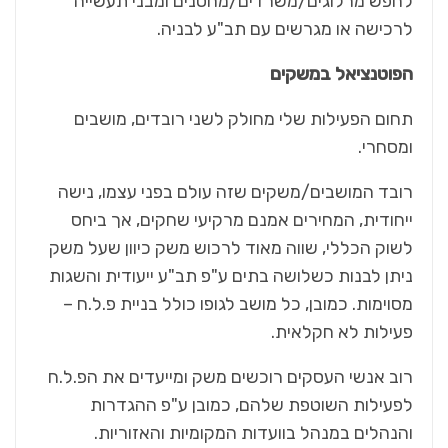
לחפש מרלוגים/משרדים/מחסנים ומבני תעשייה
לרכישה או מגרשים עם תב"ע לבניה.
הפוטנציאל במשקים
תחום הפעילות שלי מחולק לשני רובדים, מושבים
ומסחרי.
רובד המושבים/משקים שזה עולם בפני עצמו, נישה
ייחודית, המחירים אמנם מרקיעי שחקים, אך ביחס
לשוק הכללי, שווה מאוד לרכוש משק כיוון שעל משק
ניתן לבנות כשלושה בתים ע"פ תב"ע ייעודית והשגות
מסוימות. כמובן, כל מושב לגופו כולל בניית פ.ל.ח –
פעילות לא חקלאית.
רוב אנשי העסקים רוכשים משק ומייעדים את הפ.ל.ח
לפעילות השוטפת שלהם, כמובן ע"פ ההגדרות
והנהלים במנהל בוועדות המקומיות והאזוריות.