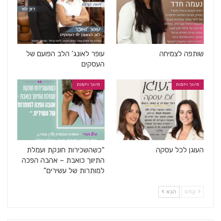
שותפה לצמיחה
עופר לאונג' הלב הפועם של
העסקים
תיווך ויזמות
תיווך ויזמות
העוגן לכל עסקה
“כשהשכירות חונקת ועמלת
התיווך כואבת – אהבה הפכה
למותרות של עשירים”
קודם
הבא