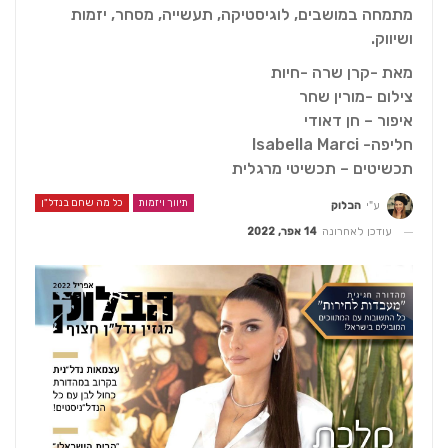
מתמחה במושבים, לוגיסטיקה, תעשייה, מסחר, יזמות
ושיווק.
מאת -קרן שרה -חיות
צילום -מורין שחר
איפור – חן דאודי
חליפה- Isabella Marci
תכשיטים – תכשיטי מרגלית
תיווך ויזמות
כל מה שחם בנדל"ן
ע"י
הבלוק
עודכן לאחרונה
14 אפר, 2022