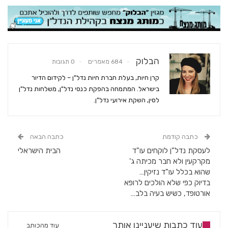
הבלוק
684 מאמרים
0 תגובות
קרן חיות, בעלת חברת חיות נדל"ן – לקידום הדיור
בישראל. המתמחה בהפקת כנסי נדל"ן, משלחות נדל"ן
לסין, השקת אירועי נדל"ן.
כתבה קודמת
כתבה הבאה
לעסקת נדל"ן לוקחים עו"ד
הבית הישראלי
מקרקעין ולא חבר מכיתה ג'
שהוא בכלל עו"ד נזיקין…
בדיוק כפי שלא הולכים לרופא
אורטופד, כשיש בעיה בלב…
עוד כתבות שיעניינו אותך
עוד מהכותב