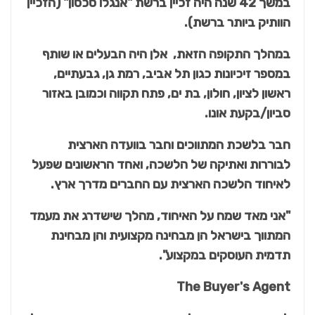
במשך 42 שנה היה זכיין ברשת "אנגלו סכסון" (הזכיין
הוותיק ביותר ברשת).
במהלך התקופה הזאת, אלן היה הבעלים או שותף
במספר זיכיונות כגון תל אביב, רמת גן, גבעתיים,
ראשון לציון, חולון, בת ים, פתח תקווה וכמובן באזור
סביון/בקעת אונו.
חבר בלשכת המתווכים וחבר בוועדה הארצית
לבוררות ואתיקה של הלשכה, ואחד הראשונים שפעל
לאיחוד הלשכה הארצית עם החברים מדרך ארץ.
"אני מאד שמח על האיחוד, מהלך שישדרג את מעמד
המתווך בישראל הן מבחינה מקצועית והן מבחינת
תדמית העוסקים במקצוע".
The Buyer's Agent