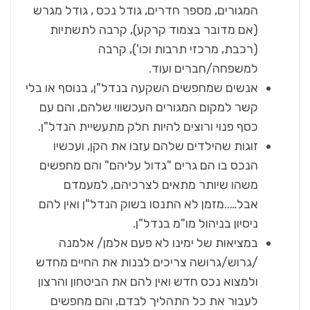
המגורים, מספר חדרים, גודל נכס , גודל מגרש
(אם מדובר בצמוד קרקע), קרבה לתשתיות
(רכבת, מרכזי תרבות וכו'), קרבה
למשפחה/חברים ועוד.
אנשים שמחפשים השקעה בנדל"ן, בנוסף או בלי
קשר למקום המגורים העכשווי שלהם, והם עם
כסף פנוי ורוצים להיות חלק מתעשיית הנדל"ן.
זוגות שהילדים שלהם עזבו את הקן, ועכשיו
הנכס בו הם גרים "גדול עליהם" והם מחפשים
משהו שיותר מתאים לצרכיהם, למעמדם
אבל…..מזמן לא התנסו בשוק הנדל"ן ואין להם
ניסיון בניהול מו"מ בנדל"ן.
במציאות של ימינו לא פעם אלמן/ אלמנה
/גרוש/גרושה צריכים לבנות את החיים מחדש
ולמצוא נכס חדש ואין להם את הביטחון והרצון
לעבור את כל התהליך לבדם, והם מחפשים