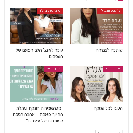
כל מה שחם בנדל"ן
כל מה שחם בנדל"ן
שותפה לצמיחה
עופר לאונג' הלב הפועם של
העסקים
תיווך ויזמות
תיווך ויזמות
העוגן לכל עסקה
“כשהשכירות חונקת ועמלת
התיווך כואבת – אהבה הפכה
למותרות של עשירים”