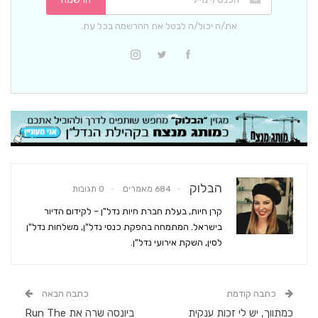
את/ה יכול/ה לבטל את ההרשמה בכל עת.
הבלוק
684 מאמרים
0 תגובות
קרן חיות, בעלת חברת חיות נדל"ן – לקידום הדיור
בישראל. המתמחה בהפקת כנסי נדל"ן, משלחות נדל"ן
לסין, השקת אירועי נדל"ן.
כתבה קודמת
כתבה הבאה
כמתווך, יש לי זכות ענקית
ביונסה שרה את Run The