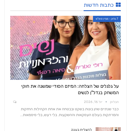
כתבות חדשות
7 בלוק - מגזין סופ"ש
על גלגלים של הצלחה: המיזם הסודי שמשנה את חוקי
המשחק בנדל"ן לנשים
הבלוק
יול 16, 2026
כבר שנתיים שהן בונות בשקט ובבטחה את אחת הקהילות החזקות
והמרתקות בעולם העסקאות וההשקעות. בלי רעש, בלי סיסמאות…
להצליח בענק