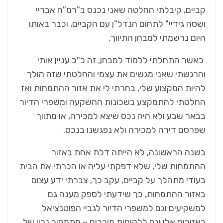
קביים, קיבלתי החלטה שאני נכנס ב"רמ"ח אבריי
ושסה גידיי" לתחום הנדל"ן עם הקביים, וכבר באותו
היום נרשמתי למבחן התיווך.
כאשר התחלתי ללמוד למבחן, זה כ"כ עניין אותי
והרגשתי שאני מגשים את עצמי והחלטתי שזה הולך
להיות המקצוע שלי, בחרתי לי את אזור ההתמחות ואז
החלטתי להתמקצע בשכונות ההשקעה ומשפרי הדיור
בבאר שבע ולא היה נכס שיצא למכירה, או מתווך
שפרסם דירה למכירה ולא נפגשנו בנכס.
בשנה הראשונה, לא הייתה דלת אחת באזור
ההתמחות שלי, שלא דפקתי עליה או הכרתי את הבית
בעודי מתהלך על קביים, עקב כך, צברתי ידע עצום
באזור ההתמחות, כך שידעתי לספק מענה גם
למשקיעים וגם למשפרי הדיור לגביי הפוטנציאל
באזורים אלו וגם ללקוחות מוכרים – מתמחור נכון של