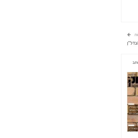
ה
נדל"ן
תב