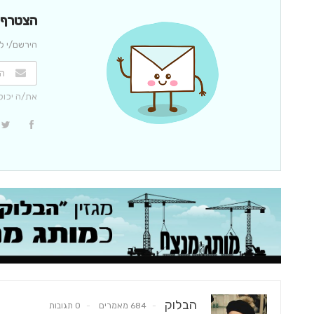
הצטרף/י
הירשם/י לנ
את/ה יכול
הבלוק
684 מאמרים
0 תגובות