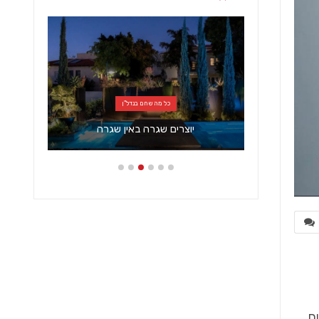
כל מה שחם בנדל"ן
צב של
יוצרים שגרה באין שגרה
ם