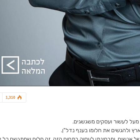
תיווך ויזמות
כל מה שחם בנדל"ן
"אין עוד עיר שמתפתחת בק
נחנו מאוהבים בעיצוב הסקנדינבי?
רחובות וזה רק ילך…
1,310
 מעל לעשור ועסקים משגשגים.
רץ ולהגשים את חלומו בענף נדל"ן.
של אנשים, ומבחינתו לעסוק בתחום הזה, זה חלום שמתגשם כל יו