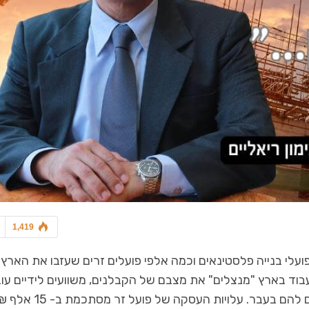
1,419
רה אחת הופסקה עבודתם של כ-80 אלף פועלי בנייה פלסטינאים וכמה אלפי פועלים זרים שעזבו את הארץ
וד בארץ "מנצלים" את מצבם של הקבלנים, משוועים לידיים עו
ודורשים שכר הגבוה בכ-20 אחוז ואף יותר ממה ששולם להם בעבר. עלויות העסקה של פועל זר מסתכ