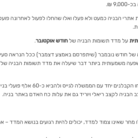
9 ₪.
תרי הבניה כמעט ולא פעלו ואלו שהחלו לפעול לאחרונה פועל
ת.
ית
על מדד תשומות הבניה של
חודש אוקטובר
.
כל מה שחם בנדל"ן
כל מה שחם בנדל"ן
ה של חודש נובמבר (שיתפרסם באמצע דצמבר) ככל הנראה סעי
הפלגה נדל"נית בתל אביב
שוק הנדל"ן לאן?
מדד יהיה בעל השפעה משמעותית ביותר דבר שיעלה את מדד תשומות הבניה של
חשוב לציין שהליך זה הוא הפיך בחלקו, רק כאשר יצליחו הקבלנים יחד עם הממשלה לגייס ולהביא כ-60 אלף פועלי 
 הבניה לקצב ריאלי ויוריד גם את עלות כח האדם באתר בניה.
מחר שאינו צמוד למדד, יכולים להיות רגועים בנושא המדד – א