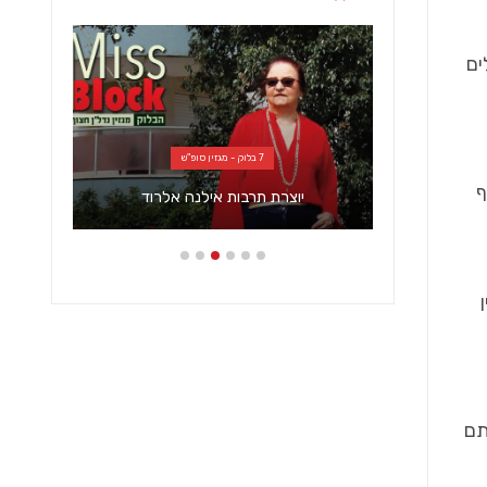
ים
7 בלוק - מגזין סופ"ש
איך
ף
יוצרת תרבות אילנה אלרוד
בניין
תם