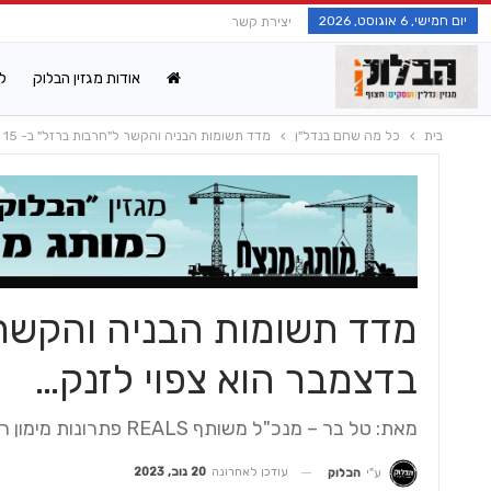
יום חמישי, 6 אוגוסט, 2026
יצירת קשר
אודות מגזין הבלוק
ל
בית
כל מה שחם בנדל"ן
מדד תשומות הבניה והקשר ל"חרבות ברזל" ב- 15 בדצמבר הוא צפוי לזנק…
בדצמבר הוא צפוי לזנק…
מאת: טל בר – מנכ"ל משותף REALS פתרונות מימון ריאליים. צילום: יוסף טטרו
עודכן לאחרונה
20 נוב, 2023
ע"י
הבלוק