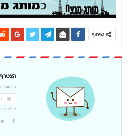
שיתוף
הצטרף/י
הירשם/י לנ
את/ה יכול