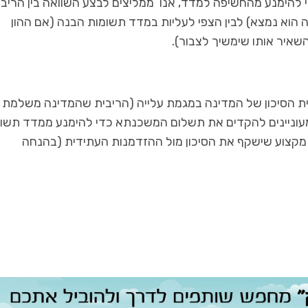
י להימנע מהחשיפה למדד, אנו ממליצים לבצע השוואה בין הריבי
 הוא נמצא) לבין הצפי לעליות במדד תשומות הבנה (אם ההון
שאיר אותו שימשיך לצבור).
יית הסיכון של המדינה במגמת עלייה (הריבית שהמדינה משלמת 
מעוניינים להקדים את תשלום המשכנתא כדי להימנע ממדד תשו
ל מקצוע שישקף את הסיכון מול ההזדמנות העתידית (בהנחה