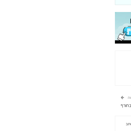
ה
בחורף
תב