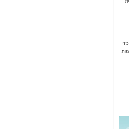
ת
כדי
מות