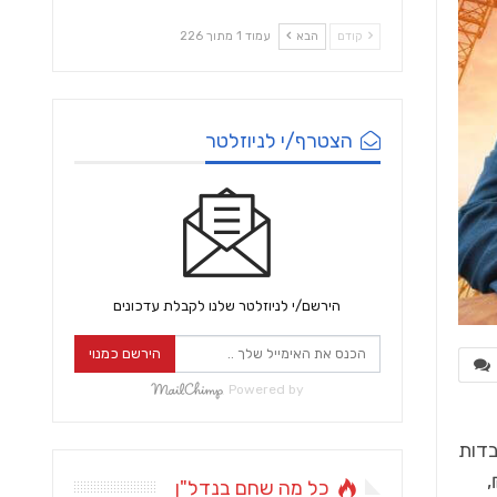
קודם
הבא
עמוד 1 מתוך 226
הצטרף/י לניוזלטר
הירשם/י לניוזלטר שלנו לקבלת עדכונים
הירשם כמנוי
Powered by
בדות
מת ב- 15 אלף ₪,
כל מה שחם בנדל"ן