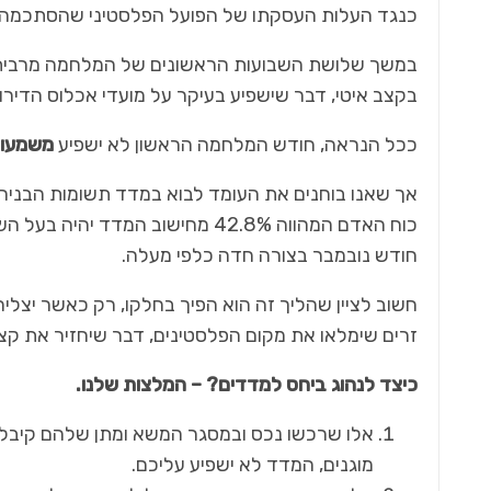
כנגד העלות העסקתו של הפועל הפלסטיני שהסתכמה בכ-,000
במשך שלושת השבועות הראשונים של המלחמה מרבית א
בקצב איטי, דבר שישפיע בעיקר על מועדי אכלוס הדירו
ככל הנראה, חודש המלחמה הראשון לא ישפיע
משמעות
אדריכלות ועיצוב
אך שאנו בוחנים את העומד לבוא במדד תשומות הבני
ברק בעיניים
כוח האדם המהווה 42.8% מחישוב ה
חודש נובמבר בצורה חדה כלפי מעלה.
זרים שימלאו את מקום הפלסטינים, דבר שיחזיר את קצב
כיצד לנהוג ביחס למדדים? – המלצות שלנו.
אלו שרכשו נכס ובמסגר המשא ומתן שלהם קיבלו 
מוגנים, המדד לא ישפיע עליכם.