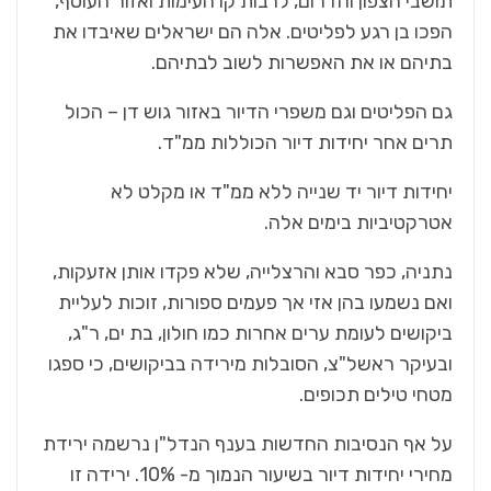
תושבי הצפון והדרום, לרבות קו העימות ואזור העוטף,
הפכו בן רגע לפליטים. אלה הם ישראלים שאיבדו את
בתיהם או את האפשרות לשוב לבתיהם.
גם הפליטים וגם משפרי הדיור באזור גוש דן – הכול
תרים אחר יחידות דיור הכוללות ממ"ד.
יחידות דיור יד שנייה ללא ממ"ד או מקלט לא
אטרקטיביות בימים אלה.
נתניה, כפר סבא והרצלייה, שלא פקדו אותן אזעקות,
ואם נשמעו בהן אזי אך פעמים ספורות, זוכות לעליית
ביקושים לעומת ערים אחרות כמו חולון, בת ים, ר"ג,
ובעיקר ראשל"צ, הסובלות מירידה בביקושים, כי ספגו
מטחי טילים תכופים.
על אף הנסיבות החדשות בענף הנדל"ן נרשמה ירידת
מחירי יחידות דיור בשיעור הנמוך מ- 10%. ירידה זו