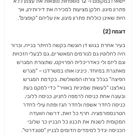
יישארו במקומם ו- 12 משפחות מוצאות את עצמן ללא
פתרון מיגון. חלקן מציעות למכירה את דירותיהן, אך
היות שאינן כוללות פתרון מיגון, אין עליהם "קופצים".
דוגמה (2)
בעיר אחרת בגוש דן הוגשה בקשה להיתר בנייה, וברור
היה לחלוטין גם לגורמים המאשרים, גם לבעלי הזכויות
וגם ליזם ולי כאדריכלית הפרויקט, שתצורת המגרש
מאתגרת במיוחד. כינינו אותו במשרדנו – "מגרש
הפיצה" בגלל צורתו המשולשת. בקדמת המגרש
נאלצנו "לעשות שמיניות באוויר" כדי למקם בעת
ובעונה אחת כניסה לרמפה לחניון, כניסה ללובי,
כניסה לחדר אשפה ולחדר הגז ופתח עילי לחדר
הטרנספורמציה. חרף כל זאת, דרשה הוועדה
המקומית לשנות את תכנון כל הבניין כך שלובי
הכניסה יגדל למימדים הדומים לבניין "סטנדרטי".