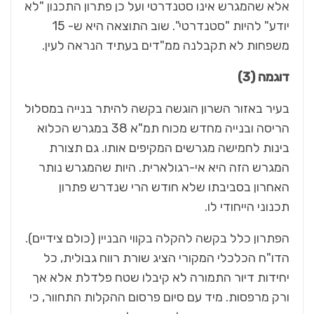
אלא שהמגרש אינו סטנדרטי ועל כן פתרון התכנון "לא
יודע" להיות "סטנדרטי". שוב התוצאה היא ש- 15
משפחות לא תקבלנה ממ"דים בעתיד הנראה לעין.
דוגמה (3)
בעיר באזור השרון הוגשה בקשה להיתר בנייה במסלול
הריסה ובנייה מחדש מכוח תמ"א 38 במגרש הכלוא
בינות לחמישה מגרשים המקיפים אותו. גם תצורת
המגרש הזה היא אי-רגולארית. היות שהמגרש נותר
האחרון בסביבתו שלא חודש הרי שנדרש פתרון
תכנוני הייחודי לו.
הפתרון כלל בקשה להקלה בקווי הבניין (כולם צידיים).
הדו"ח הכלכלי המקורי הציג שורת רווח גבולית, כל
יחידות דיור התמורה לא קיבלו שטח פלדלת אלא אך
ורק מרפסות. מיד עם סיום פרסום ההקלות התחוור, כי