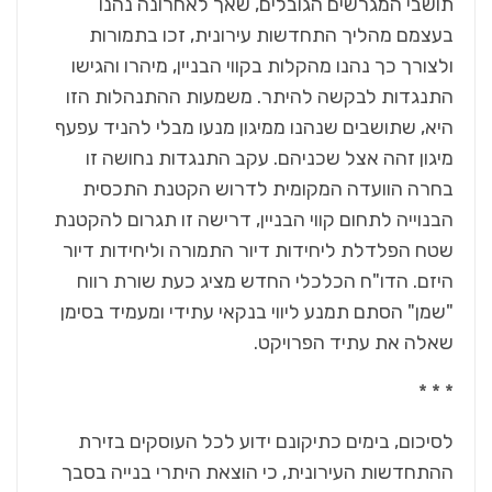
תושבי המגרשים הגובלים, שאך לאחרונה נהנו
בעצמם מהליך התחדשות עירונית, זכו בתמורות
ולצורך כך נהנו מהקלות בקווי הבניין, מיהרו והגישו
התנגדות לבקשה להיתר. משמעות ההתנהלות הזו
היא, שתושבים שנהנו ממיגון מנעו מבלי להניד עפעף
מיגון זהה אצל שכניהם. עקב התנגדות נחושה זו
בחרה הוועדה המקומית לדרוש הקטנת התכסית
הבנוייה לתחום קווי הבניין, דרישה זו תגרום להקטנת
שטח הפלדלת ליחידות דיור התמורה וליחידות דיור
היזם. הדו"ח הכלכלי החדש מציג כעת שורת רווח
"שמן" הסתם תמנע ליווי בנקאי עתידי ומעמיד בסימן
שאלה את עתיד הפרויקט.
* * *
לסיכום, בימים כתיקונם ידוע לכל העוסקים בזירת
ההתחדשות העירונית, כי הוצאת היתרי בנייה בסבך