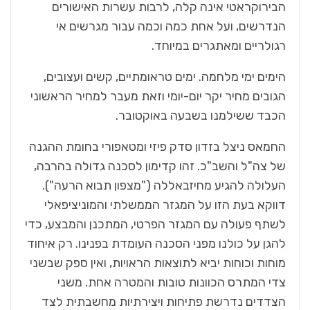
הבירוקראטי אינה קלה, לרבות עשרות האישורים
הנדרשים, ועל אחת כמה וכמה עבור מגרשים אי
רגולריים ומאתגרים במיוחד.
הימים ימי מלחמה. ימים טראומתיים, קשים ועצובים,
הגובים מחיר יקר יום-יומי וזאת מעבר למחיר הראשוני
הכבד ששילמנו בשבעה באוקטובר.
החמאס ניצל בזדון סדק פיזי ומטאפורי בחומת ההגנה
של צה"ל והשב"כ. זהו קדימון לסכנה גדולה בהרבה,
העלולה להגיע מחיזבאללה ("מצפון תבוא הרעה").
דווקא בעת הזו על המגזר הממשלתי והמוניציפאלי
לשתף פעולה עם המגזר הפרטי, המתכנן והמבצע, כדי
להגן על כולנו מפני הסכנה העומדת בפנינו. רק איחוד
מוחות וכוחות יביא לתוצאות הראויות, ואין ספק שבשני
צדי המתרס הכוונות טובות והמטרה אחת. משני
הצדדים נדרשת פתיחות ויצירתיות מחשבתית לצד