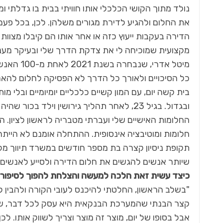
נולד מתוך הקושי הכלכלי אותו חוויתי בבית בו גדלתי
את החלום ולהגיע לדירת מגורים משלהן. לכן, בכל פעם 
הדירה בעקבות ייעוץ כזה או אחר אותו הם קיבלו מצוות 
מקצועית שמוכיחה לי את צדקת הדרך שלי ובעיקר מענ
מיטל אדר
בית קשה יום, עם המון קשיים כלכליים יומיומיים ובלי מ
ובגדול. בגיל 23, לאחר תהליך גירושין וילד
החלומות האישיים שלי ועברתי מטבריה לראשון לציון. ה
חלומות ומוטיבציה אינסופית. ההתחלה אומנם לא היית
תקופת ניסיון קצרה בת מספר חודשים במשרד תיווך מק
שיותר אנשים להגשים את חלום הדירה ולסייע לאנשים קש
כיצד עשית זאת הלכה למעשה והצלחת להפוך לסיפו
"בשלב הראשון, החלטתי להיכנס לעובי הקורה ולהבין 
קצר הבנתי שהמערכת הבנקאית היא עסק לכל דבר, שבד
אבל בסופו של יום, מוצר זה מוצר וצריך לשווק אותו. ל