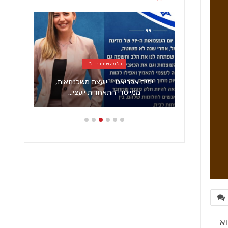
כל מה שחם בנדל"ן
והתייעלות
ימית אפריאט – יועצת משכנתאות,
ממייסדי התאחדות יועצי…
וא