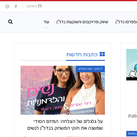
התחבר
ספרסו נדל"ן
שיווק ופרויקטים והשקעות נדל"ן
עוד
כתבות חדשות
7 בלוק - מגזין סופ"ש
מנת
על גלגלים של הצלחה: המיזם הסודי
שמשנה את חוקי המשחק בנדל"ן לנשים
נתאות