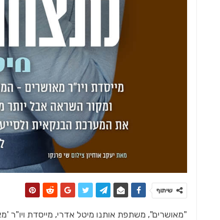
כל מה שחם בנדל"ן
התחד
 לסין
ד"ר למקרקעין
שיתוף
"מאושרים", משתפת אותנו מיטל אדרי, מייסדת ויו"ר '