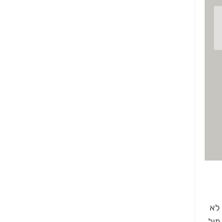
 לא
מול