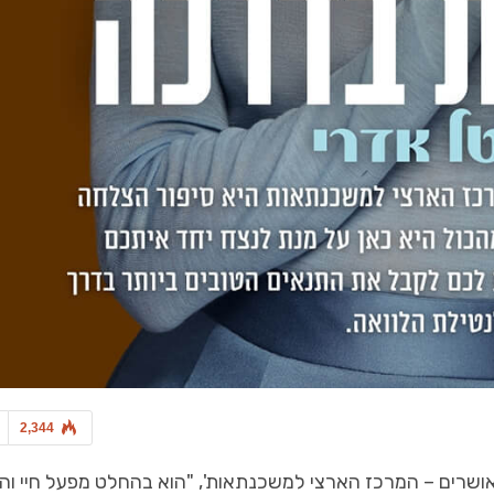
כל מה שחם בנדל"ן
כל מה שחם בנדל"ן
שות עירונית בפריפריה – הזדמנות
רווח נקי ליזמים בהיתרי הבניה 
והכרח לאומי
לבעלי עסקים טעוני…
2,344
מאושרים – המרכז הארצי למשכנתאות', "הוא בהחלט מפעל חיי וה