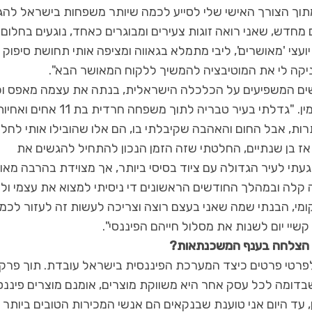
 ומתוך הצורך האישי שלי לסייע לכמה שיותר משפחות בישראל לה
מחדש, שאני רואה זוגות צעירים ומבוגרים כאחד, נוגעים בחלום
יועצי 'מאושרים', ליבי מתמלא בגאווה ומציפה אותי תחושת סיפוק
יקה לי את המוטיבציה להמשיך ללקוח המאושר הבא".
י, שנבחרה בשנת 2021 לאחת מ-100 האנשים המשפיעים על הכלכלה הישראלית, בנתה את עצמה מאפס
כל הסיכויים ולאורך כל הדרך לא הפסיקה לחלום להאמין. "גדלתי בעיר טבריה לתוך משפחה חרדית בת 11 אח
ותרות, אבל החום והאהבה שקיבלתי בו, הם אלו שהובילו אותי לחלו
 בכור שהיה אז בן שנתיים, החלטתי שזה הזמן הנכון להתחיל להגשים את
געתי לעיר הגדולה עם ציוד בסיסי ביותר, אך מצוידת בהרבה מאו
ה קלה ובמהלך החודשים הראשונים די ניסיתי למצוא את עצמי ול
ומי, הבנתי שמה שאני בעצם רוצה וצריכה לעשות זה לעזור לכמ
יי יום לשנות את מסלול חייהם הפיננסי".
ר הצלחה בענף המשכנתאות?
לפרטי פרטים כיצד המערכת הפיננסית בישראל עובדת. תוך פרק 
ומה לכל עסק אחר היא משווקת מוצרים, אומנם מוצרים פיננסי
כן, עד היום אני טוענת שבנקאים הם אנשי המכירות הטובים ביותר 