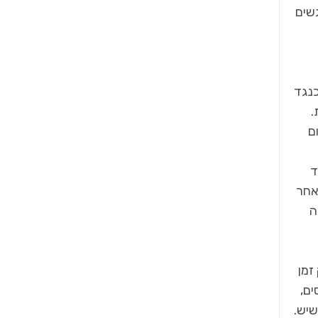
גשים
 וכנגד
ים ואחיות.
ם
ד
אחר
ה
זמן
ם,
שיש.