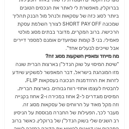
בברוקלין, מאפשרת לי לאתר את הנכסים הטובים
ביותר לסוג כזה של עסקאות ולנהל מול הבנק תהליך
שמכונה SHORT PAY OFF לצורך השלמת עסקת
הרכישה. ברוב המקרים, מדובר בבתים מסוג מולטי
פאמילי, בני 3 קומות שמיועדים אומנם למספר דיירים
אבל שייכים לבעלים אחד".
מה מייחד ומאפיין השקעות מסוג זה?
"שיטת המיסוי על שוק הנדל"ן בארצות הברית שונה
מזו המונהגת בישראל, דבר המאפשר למשקיע שיודע
לזהות את ההזדמנות הנכונה בעסקאות FLIP,
להבטיח לעצמו אחוזי רווח גבוהים. בארצות הברית,
המיסים מוגדרים ל-2 אחוז במכירה ו-2 אחוז בקנייה
וזה מקל מאוד על הרווחים של עסקאות מסוג זה.
מעבר לכך, הפעילות של החברה מבוססת על הניסיון
רב השנים שלי בשוק הנדל"ן של ברוקלין, כאשר ברוב
המקרים אנו דואגים להוציא את הדירה בחזרה לשוק