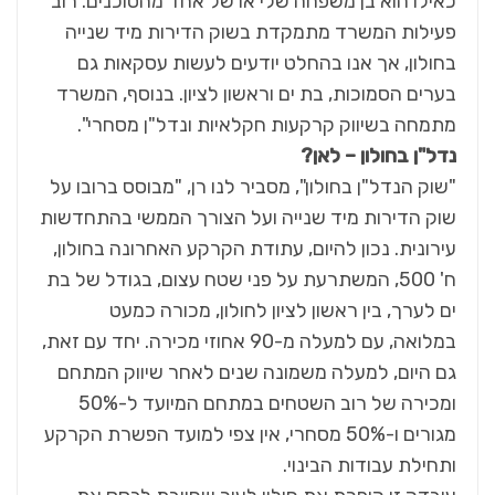
כאילו הוא בן משפחה שלי או של אחד מהסוכנים. רוב
פעילות המשרד מתמקדת בשוק הדירות מיד שנייה
בחולון, אך אנו בהחלט יודעים לעשות עסקאות גם
בערים הסמוכות, בת ים וראשון לציון. בנוסף, המשרד
מתמחה בשיווק קרקעות חקלאיות ונדל"ן מסחרי".
נדל"ן בחולון – לאן?
"שוק הנדל"ן בחולון", מסביר לנו רן, "מבוסס ברובו על
שוק הדירות מיד שנייה ועל הצורך הממשי בהתחדשות
עירונית. נכון להיום, עתודת הקרקע האחרונה בחולון,
ח' 500, המשתרעת על פני שטח עצום, בגודל של בת
ים לערך, בין ראשון לציון לחולון, מכורה כמעט
במלואה, עם למעלה מ-90 אחוזי מכירה. יחד עם זאת,
גם היום, למעלה משמונה שנים לאחר שיווק המתחם
ומכירה של רוב השטחים במתחם המיועד ל-50%
מגורים ו-50% מסחרי, אין צפי למועד הפשרת הקרקע
ותחילת עבודות הבינוי.