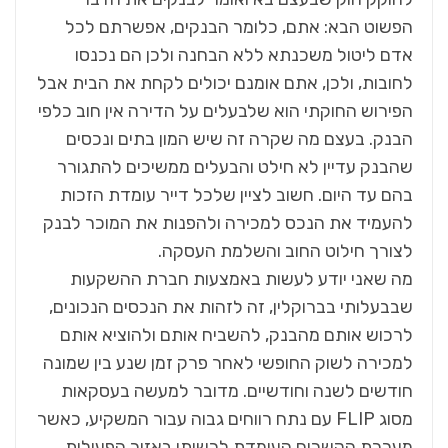
הפשוט הבא: אתם, כלומר הבנקים, אפשרתם לכל
אדם ליטול משכנתא ללא הבחנה ולכן הם נכנסו
לחובות, ולכן, אתם אומנם יכולים לקחת את הבית אבל
הפירוש החוקתי הוא שלבעלים על הדירה אין חוב כלפי
הבנק. בעצם מה שקרה זה שיש המון בתים ונכסים
שהבנק עדיין לא חילט והבעלים ממשיכים להתגורר
בהם עד היום. חשוב לציין שלכל דייר עומדת הזכות
להעמיד את הנכס למכירה ולהפנות את המוכר לבנק
לצורך חילוט החוב והשלמת העסקה.
מה שאני יודע לעשות באמצעות חברת ההשקעות
שבבעלותי בברוקלין, זה לזהות את הנכסים הנכונים,
לרכוש אותם מהבנק, להשביח אותם ולהוציא אותם
למכירה לשוק החופשי לאחר פרק זמן שנע בין שמונה
חודשים לשנה וחודשיים. מדובר למעשה בעסקאות
מסוג FLIP עם נתח רווחים גבוה עבור המשקיע, כאשר
מערכת הקשרים העומדת לרשותי באזור הפעילות