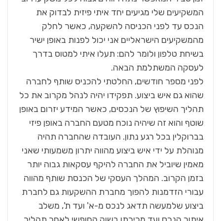
המשקיעים שלי מגיעים יחד איתי פיזית לבדוק את
הנכס עד לפני הכניסה להשקעה, כאשר לחלק
מהמשקיעים הישראליים אני יכול לפנות באופן ישיר
בשיחת טלפון ולומר להם: תעלו איתי למטוס בדרך
לעסקה המשתלמת הבאה.
לפני מספר חודשים, החלטתי להכניס שותף לחברה
שהוא גם איש ביצוע. תפקידו יהיה לנהל מקרוב את כל
תהליך השיפוץ של הנכסים, כאשר המידע יזרום באופן
שוטף והוא זה שיהיה נוכח מטעם החברה באופן פיזי
בברוקלין בכל רגע נתון. העובדה שהחברה תהיה
מנוהלת על ידי איש ביצוע מהווה יתרון משמעותי שאני
מאמין שיוביל את החברה להיקף עסקאות גבוה יותר
בזמן הקרוב. המהלך העסקי של הכנסת שותף מהווה
עבורי הזדמנות להפוך מחברת ההשקעות גם לחברת
ביצוע שלמעשה תדאג לנכס מ-א' ועד ת', משלב
איתור הנכס ועד מכירתו בשוק החופשי לאחר תהליך