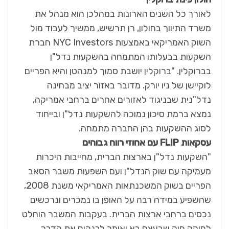
לאורך כל השנים הארונות במהלכן הוא מנהל את
משרד התיווך בחולון, רן תרשיש, ממשיך לעבוד מול
השוק האמריקאי באמצעות NYC Investors חברת
השקעות בבעלותו המתמחה בהשקעות נדל"ן
בברוקלין. "ברוקלין יושבת סמוך למנהטן והיא הפריים
לוקיישן של ניו יורק. מדובר באזור יציב מבחינה
נדל"נית שבניגוד לאזורים אחרים ברחבי אמריקה,
נמצא ברמת סיכון נמוכה להשקעות נדל"ן ובייחוד
לסוג ההשקעות בהן החברה מתמחה.
עסקאות
FLIP
עם אחוזי רווח גבוהים
"השקעות נדל"ן בארצות הברית, מחייבות היכרות
מעמיקה עם שוק הנדל"ן ועם השפעות משבר הסאב
הפריים בשוק המשכנתאות האמריקאי משנת 2008,
שהשפיע במידה רבה על האופן בו נמכרים ונרכשים
נכסים ברחבי ארצות הברית. בעקבות המשבר הוחלט
לחוקק חוק שבעצם בא ואומר לבנקים את הדבר