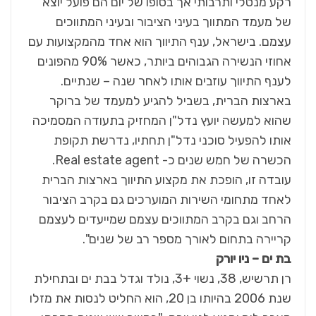
רקע מנטלי ותרבותי אך בסופו של יום הם פועל יוצא
של מעמד המתווך בעיני הציבור ובעיני המתווכים
עצמם. בישראל, ענף התיווך הוא אחד מהמקצועות עם
אחוזי הנשירה הגבוהים ביותר, כאשר 90% מהפונים
לענף התיווך עוזבים אותו לאחר שנה – שנתיים.
בארצות הברית, בשביל להגיע למעמד של ברוקר
שהוא למעשה יועץ נדל"ן המחזיק בתעודה המסמיכה
אותו להפעיל סוכני נדל"ן תחתיו, נדרשת תקופת
הכשרה של חמש שנים כ- Real estate agent.
עובדה זו, הופכת את מקצוע התיווך בארצות הברית
לאחד מתחומי השירות המוערכים גם בקרב הציבור
הרחב וגם בקרב המתווכים עצמם שמייעדים לעצמם
קריירה בתחום לאורך מספר רב של שנים".
בת ים – ניו יורק
רן תרשיש, 38, נשוי +3, נולד וגדל בבת ים ובתחילת
שנת 2006 בהיותו בן 20, הוא החליט לנסות את מזלו