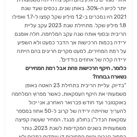
יותר לכיוון ה-30%. באותן שנים, נכסים שעד שנת
2021 היו נמכרים ב-1.2 מיליון שקל קפצו ל-1.7 ואפילו
1.8 מיליון שקל. מתחילת שנת 2023 עקב עליית
הריבית ובסוף אותה שנה עקב המלחמה, חלה אומנם
ירידה בכמות הרכישות אך הדבר כמעט ולא השפיע
על רמת המחירים, למעט מקרים חריגים בהם הייתה
ירידה קלה של אחוזים בודדים".
כלומר, היקף הרכישות פחת אבל רמת המחירים
נשארה גבוהה?
"בדיוק. עליית הריבית בתחילת 23 האטה באופן
משמעותי את היקף העסקאות, כאשר מפרוץ המלחמה
באוקטובר ועד חודש פברואר האחרון, אני יכול
להעריך שהייתה ירידה של קרוב ל-50 אחוז במספר
עסקאות הנדל"ן בחולון. מנגד, המחיר שעשה קפיצה
משמעותית בשנים המקדימות לשנת 2023, נותר
במחיר הגבוה והיום המחירים די עומדים במקום ולא