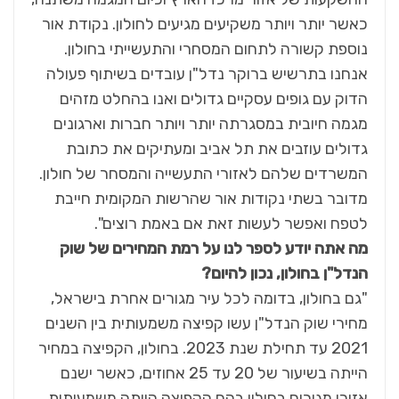
כאשר יותר ויותר משקיעים מגיעים לחולון. נקודת אור
נוספת קשורה לתחום המסחרי והתעשייתי בחולון.
אנחנו בתרשיש ברוקר נדל"ן עובדים בשיתוף פעולה
הדוק עם גופים עסקיים גדולים ואנו בהחלט מזהים
מגמה חיובית במסגרתה יותר ויותר חברות וארגונים
גדולים עוזבים את תל אביב ומעתיקים את כתובת
המשרדים שלהם לאזורי התעשייה והמסחר של חולון.
מדובר בשתי נקודות אור שהרשות המקומית חייבת
לטפח ואפשר לעשות זאת אם באמת רוצים".
מה אתה יודע לספר לנו על רמת המחירים של שוק
הנדל"ן בחולון, נכון להיום?
"גם בחולון, בדומה לכל עיר מגורים אחרת בישראל,
מחירי שוק הנדל"ן עשו קפיצה משמעותית בין השנים
2021 עד תחילת שנת 2023. בחולון, הקפיצה במחיר
הייתה בשיעור של 20 עד 25 אחוזים, כאשר ישנם
אזורי מגורים בחולון בהם הקפיצה הייתה משמעותית