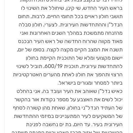
בראש העיר החדש, שי קינן, שיחולל את השינוי לו
תושבי חולון ראויים בכל תחומי החיים, לרבות, תחום
הנדל"ן וההתחדשות העירונית. לצערי, חולון סבלה
מהזנחה מתמשכת במהלך השנים האחרונות ואני
מאוד מקווה שהרוח החדשה של ראש העיר הנכנס
תשנה את המצב הקיים מקצה לקצה. בסופו של יום,
יישום מקצועי ומלא של התוכנית הקיימת בחולון
להתחדשות עירונית, תוכנית 600/19, תוביל לשינוי
הרצוי ותהפוך את חולון לאחת מהערים האטרקטיביות
ביותר למסחר ומגורים בישראל.
כאיש נדל"ן שאוהב את העיר ועובד בה, אני בהחלט
יכול לשים את האצבע על מספר נקודות אור בהקשר
של העתיד הנדל"ני בחולון, שאחת מהן קשורה לסחף
של המשקיעים לעיר המתעניינים במיזמי ההתחדשות
העירונית בעיר. עד היום, בת ים נחשבה לפנינת
ההשקעות של אזור מרכז הארץ וכיום המגמה משתנה,