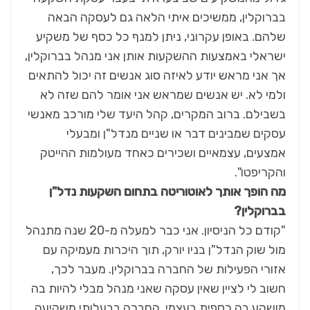
בברוקלין, ממשיכים איתי הלאה גם לעסקה הבאה
שלהם. באופן עקרוני, ניתן למנף כל כסף של משקיע
ישראלי באמצעות ההשקעות אותן אני מנהל בברוקלין,
אך אני מראש יודע לאיזה סוג אנשים זה יכול להתאים
ולמי לא. יש אנשים שמראש אני אומר להם שזה לא
בשבילם. ברוב המקרים, קהל היעד שלי מורכב מאנשי
עסקים שמבינים דבר או שניים מנדל"ן ומבעלי
אמצעים, עצמאיים ושכירים כאחד מעולמות ההייטק
והקריפטו".
מה הופך אותך לאוטוריטה בתחום השקעות נדל"ן
בברוקלין?
"קודם כל הניסיון. אני כבר למעלה מ-20 שנה מתנהל
מול שוק הנדל"ן בניו יורק, תוך היכרות מעמיקה עם
אזורי הפעילות של החברה בברוקלין. מעבר לכך,
חשוב לי לציין שאין עסקה שאני מנהל מבלי להיות בה
מושקע בה כספית בעצמי. החברה בבעלותי משקיעה