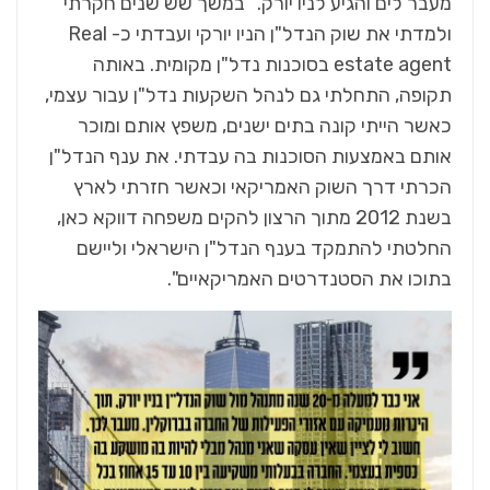
מעבר לים והגיע לניו יורק. "במשך שש שנים חקרתי
ולמדתי את שוק הנדל"ן הניו יורקי ועבדתי כ- Real
estate agent בסוכנות נדל"ן מקומית. באותה
תקופה, התחלתי גם לנהל השקעות נדל"ן עבור עצמי,
כאשר הייתי קונה בתים ישנים, משפץ אותם ומוכר
אותם באמצעות הסוכנות בה עבדתי. את ענף הנדל"ן
הכרתי דרך השוק האמריקאי וכאשר חזרתי לארץ
בשנת 2012 מתוך הרצון להקים משפחה דווקא כאן,
החלטתי להתמקד בענף הנדל"ן הישראלי וליישם
בתוכו את הסטנדרטים האמריקאיים".