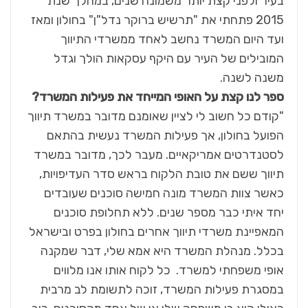
בעיר ולפני קצת יותר משמונה שנים, במהלך שנת
2015 פתחתי את "תרשיש ברוקר נדל"ן" בחולון ומאז
ועד היום המשרד נחשב לאחד ממשרדי התיווך
המובילים של העיר עם היקף עסקאות הולך וגדל
משנה לשנה.
ספר לנו קצת על האופי המייחד את פעילות המשרד?
"קודם כל חשוב לי לציין שאומנם מדובר במשרד תיווך
הפועל בחולון, אך פעילות המשרד נעשית בהתאם
לסטנדרטים אמריקאיים. מעבר לכך, מדובר במשרד
תיווך ששם את טובת הלקוח בראש סדר העדיפויות,
כאשר צוות המשרד מונה חמישה סוכנים שעובדים
יחד איתי כבר מספר שנים. ללא תחלופת סוכנים
המאפיינת משרדי תיווך אחרים בחולון בפרט ובישראל
בכלל. מנהלת המשרד היא אמא שלי, דבר שמקנה
אופי משפחתי למשרד. כל לקוח אותו אנו מלווים
במסגרת פעילות המשרד, זוכה לתשומת לב מרבית