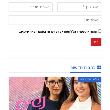
שמור את שמי, דוא"ל ואתרי בדפדפן זה בפעם הבאה שאגיב.
כתבות חדשות
7 בלוק - מגזין סופ"ש