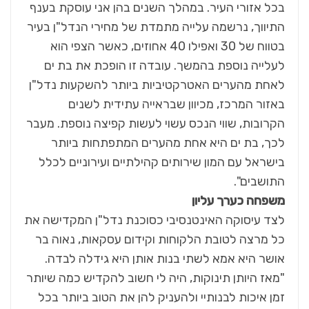
בכל אזורי העיר. במהלך השנים בהן אני עוסקת בענף
התיווך, נרשמה עלייה מתמדת של מחירי הנדל"ן בעיר
בטווח של 30 ואפילו 40 אחוזים, כאשר הצפי הוא
לעלייה נוספת בהמשך. עובדה זו הופכת את בת ים
לאחת מהערים האטרקטיביות ביותר להשקעות נדל"ן
באזור המרכז, מכיוון שבראייה עתידית לשנים
הקרובות, שווי הנכס עשוי לעשות קפיצה נוספת. מעבר
לכך, בת ים היא אחת מהערים המתפתחות ביותר
בישראל עם המון שירותים קהילתיים ועירוניים לכלל
התושבים".
משפחה כערך עליון
לצד עיסוקה האינטנסיבי כסוכנת נדל"ן המקדישה את
כל מרצה לטובת הלקוחות וקידום עסקאות, נאוה בר
אושר היא אמא לשתי בנות אותן היא גידלה לבדה.
"מאז היותן תינוקות, היה לי חשוב להקדיש כמה שיותר
זמן איכות לבנותיי ולהעניק להן את הטוב ביותר בכל