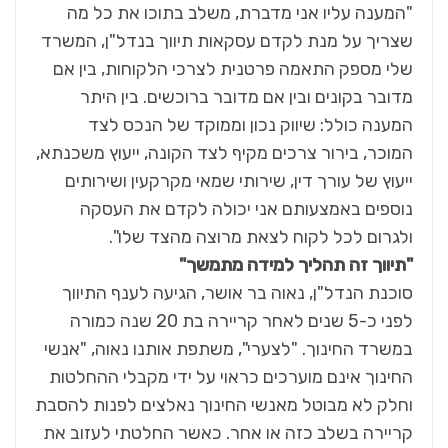
"המענה עליו אני מדברת, משלב בתוכו את כל מה
שצריך על מנת לקדם עסקאות תיווך בנדל"ן, המשרד
שלי מספק התאמה פרטנית לצרכי הלקוחות, בין אם
מדובר בקונים ובין אם מדובר ברוכשים. בין היתר
המענה כולל: שיווק נכון וממוקד של הנכס לצד
המוכר, בירור צרכים מקיף לצד הקונה, ייעוץ משכנתא,
ייעוץ של עורך דין, שירותי שמאי מקרקעין ושירותים
נוספים באמצעותם אני יכולה לקדם את העסקה
ולגרום לכל לקוח לצאת מרוצה מהצד שלו".
"תיווך זה תהליך למידה מתמשך"
סוכנת הנדל"ן, נאוה בר אושר, הגיעה לענף התיווך
לפני כ-5 שנים לאחר קריירה בת 20 שנה כמורה
במשרד החינוך. "לצערי", משתפת אותנו נאוה, "אנשי
החינוך אינם מוערכים כראוי על ידי מקבלי ההחלטות
וחלק לא מבוטל מאנשי החינוך נאלצים לפנות להסבת
קריירה בשלב כזה או אחר. כאשר החלטתי לעזוב את