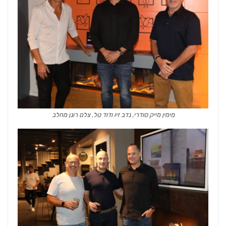
מימין מייק סודרי, נדב זיו ודוד טל, צלם רונן מחלב