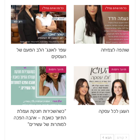
כל מה שחם בנדל"ן
כל מה שחם בנדל"ן
שותפה לצמיחה
עופר לאונג' הלב הפועם של
העסקים
תיווך ויזמות
תיווך ויזמות
העוגן לכל עסקה
“כשהשכירות חונקת ועמלת
התיווך כואבת – אהבה הפכה
למותרות של עשירים”
קודם
הבא