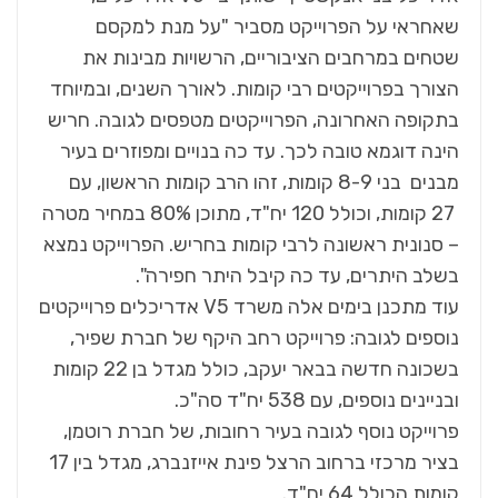
שאחראי על הפרוייקט מסביר "על מנת למקסם
שטחים במרחבים הציבוריים, הרשויות מבינות את
הצורך בפרוייקטים רבי קומות. לאורך השנים, ובמיוחד
בתקופה האחרונה, הפרוייקטים מטפסים לגובה. חריש
הינה דוגמא טובה לכך. עד כה בנויים ומפוזרים בעיר
מבנים בני 8-9 קומות, זהו הרב קומות הראשון, עם
27 קומות, וכולל 120 יח"ד, מתוכן 80% במחיר מטרה
– סנונית ראשונה לרבי קומות בחריש. הפרוייקט נמצא
בשלב היתרים, עד כה קיבל היתר חפירה".
עוד מתכנן בימים אלה משרד V5 אדריכלים פרוייקטים
נוספים לגובה: פרוייקט רחב היקף של חברת שפיר,
בשכונה חדשה בבאר יעקב, כולל מגדל בן 22 קומות
ובניינים נוספים, עם 538 יח"ד סה"כ.
פרוייקט נוסף לגובה בעיר רחובות, של חברת רוטמן,
בציר מרכזי ברחוב הרצל פינת אייזנברג, מגדל בין 17
קומות הכולל 64 יח"ד.