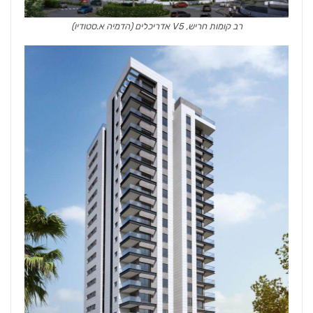
רב קומות חריש, V5 אדריכלים (הדמיה א.סטודיו)