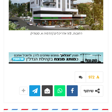
רחובות, V5 אדריכלים (הדמיה א. סטודיו)
972
שיתוף