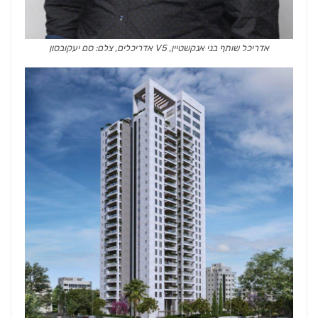
אדריכל שותף בני אנקשטיין, V5 אדריכלים, צלם: סם יעקובסון