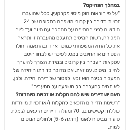
במהלך הפרויקט
?
"על פי הוראות חוק מיסוי מקרקעין, ככל שהועברו
זכויות בדירה בין קרובי משפחה בתקופה של 24
חודשים לפני החתימה על ההסכם עם היזם ועד ליום
המכירה, רשות המיסים תתעלם מהעברה זו ותראה
את כל התא המשפחתי כמוכר אחד ובהתאמה יחולו
הפטורים או החיובים במס. לפיכך יש לבחון היטב
עסקאות העברה בין קרובים ובמידת הצורך להיערך
לחיובי מיסים. עם זאת, אם מדובר בדירתו היחידה של
המעביר בגינה הוא זכאי לפטור של דירה יחידה, ולכן,
לא תהיה להעברה כל השפעה על המעביר."
האם יש דיירים שיש להם הקלות או זכויות מיוחדות
?
"רשימת הדיירים הזכאים להקלות ו/או זכויות מיוחדות
כוללת: קשישים בני 70 ומעלה, דיירים הזכאים לגמלת
סיעוד מביטוח לאומי (דרגה 5-6) ולחולים הנוטים
למות.