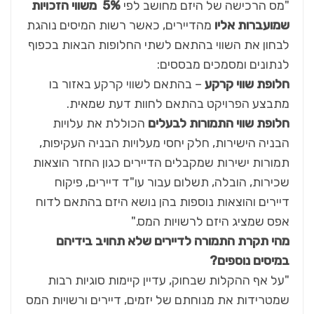
"מס הרכישה של היזם מחושב לפי
5%
משווי הזכויות
שמועברות אליו
מהדיירים, כאשר רשות המיסים נוהגת
לבחון את השווי בהתאם לשתי החלופות הבאות בכפוף
לנתונים ומסמכים מבססים:
חלופת שווי קרקע
– בהתאם לשווי קרקע באזור בו
מתבצע הפרויקט בהתאם לחוות דעת שמאית.
חלופת שווי התמורות לבעלים
הכוללת את עלויות
הבניה הישירות, חלק יחסי מעלויות הבניה העקיפות,
תמורות ישירות שמקבלים הדיירים כגון החזר הוצאות
שכירות, הובלה, תשלום עבור עו"ד דיירים, פיקוח
דיירים והוצאות נוספות בהן נושא היזם בהתאם לדוח
אפס שמציג היזם לרשויות המס."
מהי תקרת התמורה לדיירים שלא תחויב בידיהם
במיסים נוספים
?
"על אף ההקלות שבחוק, עדיין קיימות סוגיות רבות
שמטרידות את מנוחתם של יזמים, דיירים ורשויות המס