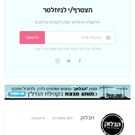
הצטרף/י לניוזלטר
הירשם/י לניוזלטר שלנו לקבלת עדכונים
הרשמה
את/ה יכול/ה לבטל את ההרשמה בכל עת.
הבלוק
427 מאמרים
0 תגובות