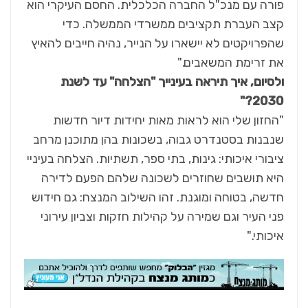
פורה עם מנכ"ל החברה הכלכלית. החסם העיקרי הוא
קצב העברת תקציבים ממשרדי הממשלה. כדי
שהפרויקטים לא יישארו על הנייר, נהיה חייבים להאיץ
את זרימת המשאבים."
ולסיום, איך תיראה בעינייך "הצלחה" עד לשנת
2030?"
"החזון שלי הוא לראות מאות יחידות דיור חדשות
שנבנות בסטנדרט גבוה, בשכונות בהן מתוכנן מרחב
ציבורי איכותי: גינות, בתי ספר, תשתיות. הצלחה בעיניי
היא תושבים שחוזרים לשכונה שלהם הפעם לדירה
חדשה, בטוחה ומוגנת. זהו השילוב המנצח: גם חידוש
פני העיר וגם שמירה על קהילות חזקות וצביון עירוני
איכותי."