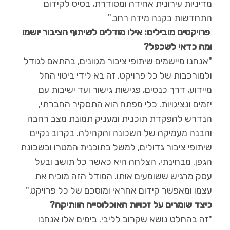
מדיניות עירונית אחידה ומסודרת, בסיס לקידום
התחדשות בקנה מידה רחב."
פרויקטים מובילים: אילו מודלים לשיתוף הציבור יושמו
ומה כדאי לשכפל
?
"אנחנו מיישמים שיתופי ציבור מגוונים, בהתאם לגודל
ולמורכבות של כל פרויקט. זה בא לידי ביטוי החל
מיידוע, דרך כנסים, פגישות גישור ועד ישיבות עם
יזמים ונציגויות. כלי מפתח הוא התסקיר החברתי,
הנדרש להפקדת תוכנית ומעניק תמונת מצב רחבה
והבנה מעמיקה של השכונה והקהילה. בקרוב נקיים
שיתופי ציבור גדולים, למשל בתוכנית המטרו ובשכונת
הגפן. מבחינתי, הצלחה היא כאשר כל תושב ובעל
עסק מרגיש ששומעים אותו. המודל הזה מוכיח את
עצמו ומאפשר קידום אחראי ומוסכם של כל פרויקט."
כיצד שומרים על זכויות האוכלוסייה הוותיקה?
"זה בהחלט נושא שקרוב לליבי. בימים אלו אנחנו