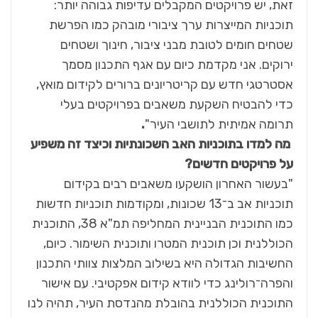
זאת, יש פרויקטים המקבלים עדיפות גבוהה יותר:
תוכניות המייצרות ערך ציבורי מובהק כמו הפרשת
שטחים חומים לטובת מבני ציבור, חינוך ושטחים
ירוקים. אני מקדמת כיום עם אגף התכנון מסמך
אסטרטגי חדש עם קריטריונים ברורים לקידום מואץ,
כדי להבטיח השקעת משאבים בפרויקטים בעלי
תרומה אמיתית לתושבי העיר"
.
מה למדו בתוכניות האב השכונתיות וכיצד זה משפיע
על פרויקטים חדשים?
"בעשור האחרון הושקעו משאבים רבים בקידום
תוכניות אב ב־13 שכונות, ומקודמות תוכניות חדשות
כמו התוכנית הבניינית המחליפה תמ"א 38, התוכנית
הכוללנית וכן תוכנית המטרו ותוכנית השימור. כיום,
החשיבות הגדולה היא בשילוב המלצות צוותי התכנון
והפרה־רולינג כדי לוודא קידום אפקטיבי. עם אישור
התוכנית הכוללנית בהובלת מהנדסת העיר, תהיה לנו