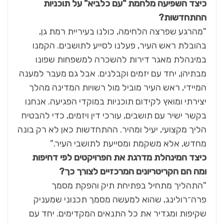
כיצד השפיעה מלחמת "עם כלביא" על תוכניות
ההתחדשות?
"מהרגע שפרצה הלחימה, כולנו בעיריית רמת גן,
בהובלת ראש העיר, פעלנו לסייע לתושבים. הקמנו
במינהלת מאגר דירות להשכרה למשפחות שפונו
מבתיהן, יחד עם יזמים וקבלנים. אבל גם מעבר למענה
המיידי, ראש העיר מוביל מול רשויות המדינה מהלך
יצירתי ומואץ לקידום תוכניות במוקדי הפגיעה. אנחנו
בקשר ישיר עם תושבים, עורכי דין ויזמים, כדי להבטיח
הליך מקצועי, יעיל ומהיר. ההתחדשות כאן לא רק בונה
מחדש, אלא משקמת ומסייעת לתושבי העיר."
כיצד המינהלת מדרגת את הפרויקטים לפי דחיפות
ומה הם הקריטריונים המרכזיים
לצורך כך?
"התהליך מתחיל בפתיחת תיק והפקת מסמך
פרה־רולינג, שהוא למעשה מסמך תכנוני שמעניק
שקיפות ומגדיר את כל התנאים המקדימים. יחד עם