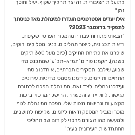
לתועלות הציבוריות. זה יצר תהליך שקוף, יעיל וחוסך
זמן."
אילו יעדים אסטרטגיים הוגדרו למינהלת מאז כניסתך
לתפקיד בדצמבר 2023?
"הבאתי מתודות עבודה מהמגזר הפרטי: שקיפות,
ודאות תכנונית, קיצור תהליכים. בנינו מסלולים ירוקים,
שיפרנו את פתיחת התיקים (כיום מעל 360 תיקים
בשנה), הקמנו פורום 'תמ״א–תב"ע' שמתכנס מדי
שבוע, שילבנו תסקירים חברתיים, איחדנו נוסחי
התחייבויות יזמים, קידמנו מסמכי מדיניות עירוניים
ועידכנו נהלים. לצד זאת, המינהלת הפכה לכתובת
לגישור, ליווי, יידוע והכשרה. ההישג המרכזי: בזכות
מקצועיות ונחישות הצוות שלי, הפכה המינהלת לגוף
מוכר ומוביל המספק ודאות ליזמים, שקיפות לתושבים,
ולמעשה מהווה גורם מרכזי לקידום של תהליכי
ההתחדשות העירונית בעיר."