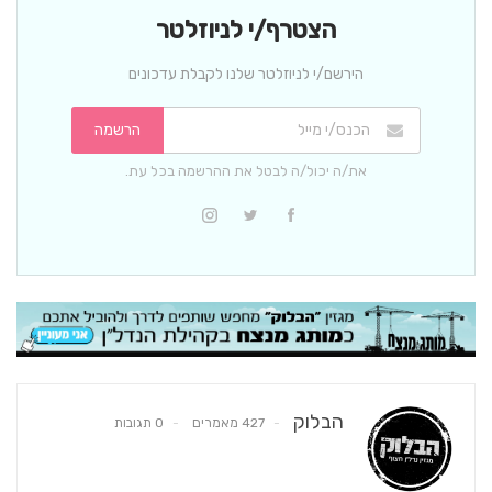
הצטרף/י לניוזלטר
הירשם/י לניוזלטר שלנו לקבלת עדכונים
הרשמה
את/ה יכול/ה לבטל את ההרשמה בכל עת.
הבלוק
427 מאמרים
0 תגובות