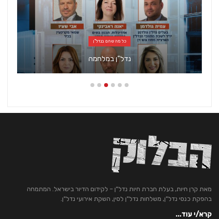
כל מה שחם בנדל"ן
נדל"ן במלחמה
מאת קרן חיות, בעלת חברת חיות נדל"ן – לקידום הדיור בישראל. המתמחה
בהפקת כנסי נדל"ן, משלחות נדל"ן לסין, השקת אירועי נדל"ן.
קרא/י עוד...