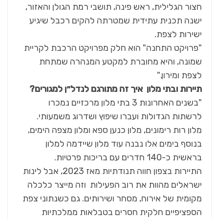
חצור הגלילית, ראש פינה, תושבי רמת הגולן והאזור,
ישנה תכנית עתידית שמטרתה להקים רכבל שיגיע
ישירות לצפת.
"פרויקט התחנה" הוא חלק מפרויקט הרכבת לקריית
שמונה, והיא מחוברת למקטע המנהרה שמתחת
לצפת ומירון."
תיירות ובתי מלון איך זה מתורגם לנדל״ן למגורים
?
"בשנים האחרונות 3 בתי מלון מרכזיים נמכרו
לרשתות הגדולות ועברו שיפוץ ושדרוג משמעותי.
מלון רות רימונים, מלון כנען ספא ומלון מצפה הימים,
בנוסף בימים אלו נבנה עוד מלון שיידמה למלון
בראשית כ-140 חדרים עם בריכות פרטיות.
התיירות בצפון חווה תנודתיות מאז 2023, אבל לינות
ישראלים מהוות את רוב הפעילות וזה מייצר כלכלה
מקומית של אירוח, מסחר ושירותים. גם כשנתוני צפת
הספציפיים חלקית חסרים בטבלאות ממלכתיות