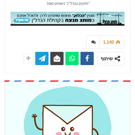
“חזקים בנדל”ן” האחים סופר
1,140
שיתוף