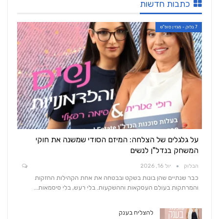
כתבות חדשות
7 בלוק - מגזין סופ"ש
על גלגלים של הצלחה: המיזם הסודי שמשנה את חוקי
המשחק בנדל"ן לנשים
הבלוק
יול 16, 2026
כבר שנתיים שהן בונות בשקט ובבטחה את אחת הקהילות החזקות
והמרתקות בעולם העסקאות וההשקעות. בלי רעש, בלי סיסמאות…
להצליח בענק