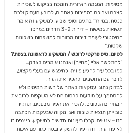
מסוימות, המגמה האזורית תומכת בביקוש לשכירות
קצרה וארוכה בסמיכות לאתרים, לרובע העתיק ולבתי
כנסת, במיוחד בחגים וסופי שבוע. למשקיע זה אומר
תשואות גמישות – דירות 2–3 חדרים במרכז
ההיסטורי לעומת דירות מרווחות למשפחות בשכונות
שקטות."
לסיום, טיפ פרקטי לרוכש / המשקיע לראשונה בצפת
?
"להתקשר אליי (מחייך) ואנחנו אומרים בצדק…
כמו בכל עיר להגיע פיזית, להיפגש עם בעלי מקצוע,
לדבר עם התושבים ולהכיר את העיר.
לבדוק נתוני עסקאות באתר של רשות המיסים ולא
להסתמך על מודעות פרסום הם לא משקפות לרוב את
המחירים הנכונים, להכיר את העיר מבפנים, תחקיר
טוב ייתן תוצאות טובות ואני מקווה שבעקבות הכתבה
הזו – אנשים יקבלו רעיונות חדשים להשקיע, כי צפת זו
לא עוד עיר… זו ה-עיר להשקיע ובטח לגור עם איכות