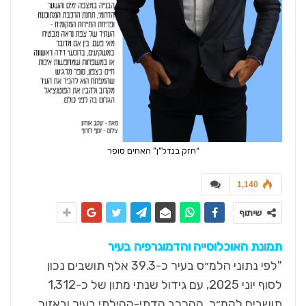
“חזק בנדל”ן” האחים סופר
1,140
שיתוף
תמונת האוכלוסייה והדמוגרפיה בעיר
"לפי נתוני הלמ״ס בעיר כ-39.3 אלף תושבים נכון
לסוף יוני 2025, עם גידול שנתי מתון של כ-1,312
תושבים לקמ״ר. ההרכב הדתי-קהילתי בעיר ובאזור