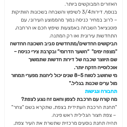
האזורים המבוקשים ביותר.
בנוסף, דירות3/4 לשיפוץ והשבחה בשכונות הוותיקות
– לרוב במחיר כניסה נמוך מהממוצע העירוני, עם
פוטנציאל השבחה באמצעות שיפוץ חכם או הרחבה,
התחדשות עירונית ואו רק המתנה.
הביקושים החדשים/מתחדשים סביב השכונה החדשה
"מצפה ימים" “השער הדרומי” ובקרבת צירי כניסה –
שם תיווצר שכבה של דירות חדשות שתמשוך
אוכלוסייה חזקה יותר.
מי שחושב לטווח 5–8 שנים יכול ליהנות מפערי תמחור
מול ערים שכנות בגליל."
תחבורה ונגישות
מה קורה עם הרכבת לצפון והאם זה נוגע לצפת
?
"תחנת הרכבת העתידית בצפת, שתקרא בשם "צחר"
– צפת חצור הגלילית ראש פינה.
תהיה תחנת נוסעים מרכזית שתשרת את העיר צפת,