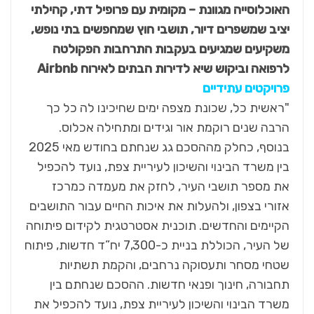
האוכלוסייה מגוונת – מקומית עם פרופיל דתי, קהילתי
יציב שמשפרים דיור, תושבי חוץ שמחפשים בתי נופש,
משקיעים שמגיעים בעקבות התרחבות הפקולטה
לרפואה וביקוש שיא לדירות הבתים לאירוח
Airbnb
פרויקטים עתידיים
"ראשית כל, שכונת מצפה ימים שחיכינו לה כל כך
הרבה שנים רוקמת אור וגידים ומתחילה אכלוס.
בנוסף, כחלק מההסכם גג שנחתם בחודש מאי 2025
בין משרד הבינוי והשיכון לעיריית צפת, נועד להכפיל
את מספר תושבי העיר, לחזק את מעמדה כמרכז
אזורי בצפון, ולהעלות את איכות החיים עבור התושבים
הקיימים והחדשים. תוכנית אסטרטגית לקידום פיתוחה
של העיר, הכוללת בניית כ-7,300 יח”ד חדשות, פיתוח
שטחי מסחר ותעסוקה נרחבים, והקמת תשתיות
תחבורה, חינוך ופנאי חדשות. ההסכם שנחתם בין
משרד הבינוי והשיכון לעיריית צפת, נועד להכפיל את