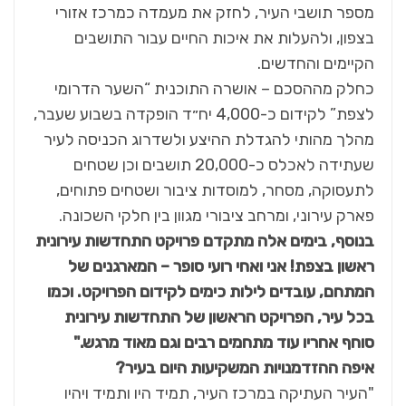
מספר תושבי העיר, לחזק את מעמדה כמרכז אזורי
בצפון, ולהעלות את איכות החיים עבור התושבים
הקיימים והחדשים.
כחלק מההסכם – אושרה התוכנית “השער הדרומי
לצפת” לקידום כ-4,000 יח״ד הופקדה בשבוע שעבר,
מהלך מהותי להגדלת ההיצע ולשדרוג הכניסה לעיר
שעתידה לאכלס כ-20,000 תושבים וכן שטחים
לתעסוקה, מסחר, למוסדות ציבור ושטחים פתוחים,
פארק עירוני, ומרחב ציבורי מגוון בין חלקי השכונה.
בנוסף, בימים אלה מתקדם פרויקט התחדשות עירונית
ראשון בצפת! אני ואחי רועי סופר – המארגנים של
המתחם, עובדים לילות כימים לקידום הפרויקט. וכמו
בכל עיר, הפרויקט הראשון של התחדשות עירונית
סוחף אחריו עוד מתחמים רבים וגם מאוד מרגש
.
"
איפה ההזדמנויות המשקיעות היום בעיר
?
"העיר העתיקה במרכז העיר, תמיד היו ותמיד ויהיו