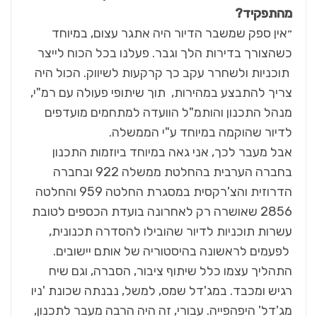
מהתפקיד
?
״אין ספק שמשבר הדיור היה אתגר עצום, במיוחד
כשהצורך בדירות הלך וגבר. פעלנו בכל הכוח לייצר
תוכניות ולשחרר עקב כך קרקעות לשיווק. הכול היה
צריך להתבצע במהירות, תוך שיתופי פעולה עם רמ"י,
מנהל התכנון והותמ"ל הוועדה למתחמים מועדפים
לדיור שהוקמה במיוחד ע"י הממשלה.
אבל מעבר לכך, אני גאה במיוחד ביוזמות התכנון
בחברה הערבית בהחלטת ממשלה 922 ובחברה
הדרוזית והצ'רקסית במסגרת החלטה 959 והחלטה
2856 שאושרה רק לאחרונה בועדת הכספים לטובת
עשרות תוכניות לדיור שהובילו להסדרה תכנונית,
לפעמים לראשונה בהיסטוריה של אותם יישובים.
התהליך עצמו כלל שיתוף ציבור, הסברה, וגם שיח
רגיש ומכבד. במג'דל שמס, למשל, נבנתה שכונת 'ניו
מג'דל' היפהפייה. עבורי, זה היה הרבה מעבר לתכנון,