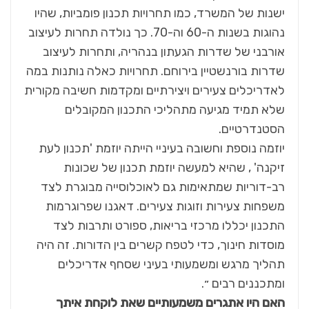
ישנות של המשרד, כמו תחרויות תכנון פומביות, שהיו
נהוגות בשנות ה-60 וה-70. כך נולדה תחרות לעיצוב
אורבני של שדרות הגעתון בנהריה, ותחרות לעיצוב
שדרות בורנשטיין בירוחם. תחרויות כאלה נותנות במה
לאדריכלים צעירים ויצירתיים ומקדמות חשיבה מקורית
שלא תמיד מגיעה מתהליכי התכנון המקובלים
הסטנדרטיים.
יוזמה נוספת וחשובה בעיניי הייתה יוזמת 'תכנון לעת
זיקנה' , שהיא למעשה יוזמת תכנון של שכונות
רב-דוריות שמתאימות גם לאוכלוסייה מבוגרת לצד
משפחות צעירות וזוגות צעירים. דאגנו שפרוגרמות
התכנון יכללו מרכזי בריאות, ספורט ותרבות לצד
מוסדות חינוך, כדי לטפח קשרים בין הדורות. זה היה
תהליך מרגש ומשמעותי בעיני שסחף אדריכלים
ומתכננים רבים ״.
האם היו אתגרים משמעותיים שאת לוקחת איתך