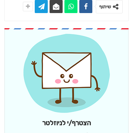
שיתוף
הצטרף/י לניוזלטר