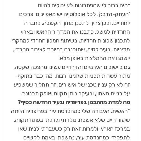
״היה ברור לי שהפתרונות לא יכולים להיות
'העתק-הדבק'. לכל אוכלוסייה יש מאפיינים וצרכים
ייחודיים, ולכן צריך לתכנן מתוך הקשבה. לחברה
החרדית למשל, כתבנו את המדריך הראשון בארץ
לתכנון שכונות חרדיות, בשיתוף המכון החרדי למחקרי
מדיניות. בעיר כסיף, שתוכננה במיוחד לציבור החרדי,
יישמנו את ההמלצות באופן מלא.
גם ביישובים הערביים והדרוזיים עשינו מהפכה שקטה.
מתוך עשרות תכניות שיזמנו, רבות מהן כבר בתוקף.
זה לא רק עניין טכני של אישורים, זה תהליך שמשפיע
על בניית האמון, ובעיקר נותן תקווה ואופק תכנוני״.
מה למדת מהתכנון בפריפריה ובעיר החדשה כסיף
?
"ראשית, העבודה שלי כמהנדסת עיר בפריפריה הייתה
שיעור חיים שלא אשכח. נולדתי וגדלתי בפתח תקווה,
במרכז הארץ, ולמרות זאת רק כשעברתי לבית שאן
לתפקידי כמהנדסת עיר, נחשפתי באמת לקשיים