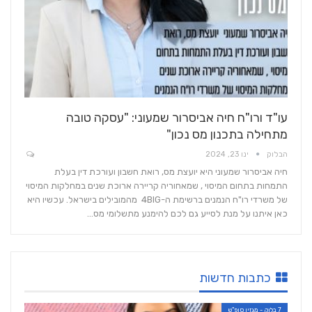
עו"ד ורו"ח חיה אביסרור שמעוני: "עסקה טובה
מתחילה בתכנון מס נכון"
הבלוק
ינו 23, 2024
חיה אביסרור שמעוני היא יועצת מס, רואת חשבון ועורכת דין בעלת
התמחות בתחום המיסוי , שמאחוריה קריירה ארוכת שנים במחלקות המיסוי
של משרדי רו"ח הנמנים ברשימת ה-4BIG מהמובילים בישראל. עכשיו היא
כאן איתנו על מנת לסייע גם לכם להימנע מתשלומי מס…
כתבות חדשות
7 בלוק - מגזין סופ"ש