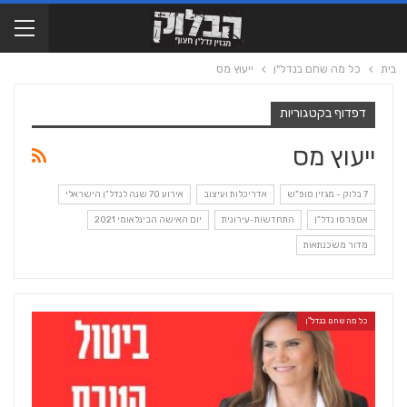
בית
כל מה שחם בנדל"ן
ייעוץ מס
דפדוף בקטגוריות
ייעוץ מס
7 בלוק - מגזין סופ"ש
אדריכלות ועיצוב
אירוע 70 שנה לנדל"ן הישראלי
אספרסו נדל"ן
התחדשות-עירונית
יום האישה הבינלאומי 2021
מדור משכנתאות
כל מה שחם בנדל"ן