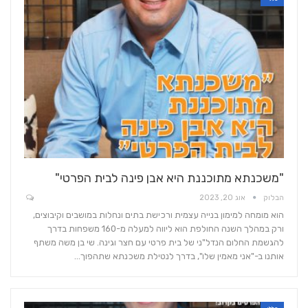
"משכנתא מתוכננת היא אבן פינה לבית הפרטי"
הבלוק
אוג 20, 2023
הוא מומחה למימון בנייה עצמית ורכישת בתים ונחלות במושבים וקיבוצים,
ורק במהלך השנה החולפת הוא ליווה למעלה מ-160 משפחות בדרך
להגשמת החלום הנדל"ני של בית פרטי עם חצר וגינה. שי בן משה משתף
אותנו ב-"אני מאמין שלו", בדרך לנטילת משכנתא שתהפוך…