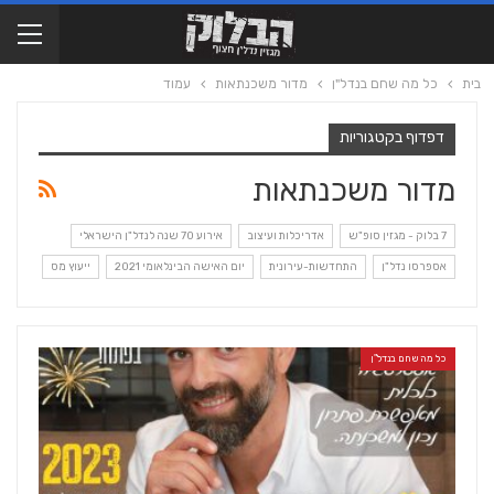
בית
כל מה שחם בנדל"ן
מדור משכנתאות
עמוד
דפדוף בקטגוריות
מדור משכנתאות
7 בלוק - מגזין סופ"ש
אדריכלות ועיצוב
אירוע 70 שנה לנדל"ן הישראלי
אספרסו נדל"ן
התחדשות-עירונית
יום האישה הבינלאומי 2021
ייעוץ מס
כל מה שחם בנדל"ן