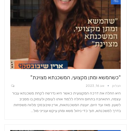
כללי
"כשהמשא ומתן מקצועי, המשכנתא מצוינת"
הבלוק
אוג 16, 2023
היא החלה את דרכה המקצועית כאשר היא נדרשה לקחת משכנתא עבור
עצמה, התאהבה בתחום והחלה ללמוד אותו לעומק ולעסוק בו מסביב
לשעון. מאז ועד היום, יועצת המשכנתאות, ארין שיבובסקי מלווה משפחות
בדרך למשכנתא, תוך כדי ניהול משא ומתן עיקש וענייני מול…