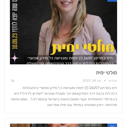
מולטי ימית
הבלוק
אוג 24, 2023
היא במרתון 24/07 (!) יוזמת ומנגישה כל מידע אפשרי בהתנהלות
כלכלית נכונה דרך הפודקאסט הכי מוצלח שתראו "המירוץ לדירה"! היא
בין מייסדי התאחדות יועצי המשכנתאות בישראל ובנוסף לכל... אמא ואישה
מדהימה. ראיון שאפתני במיוחד עם ימית אפריאט.
כללי