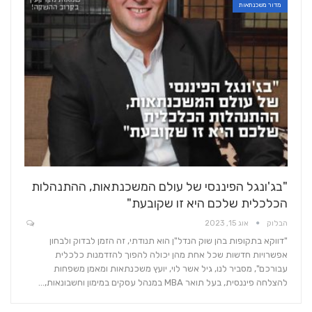
מדור משכנתאות
"בג'ונגל הפיננסי של עולם המשכנתאות, ההתנהלות
הכלכלית שלכם היא זו שקובעת"
הבלוק
אוג 15, 2023
"דווקא בתקופות בהן שוק הנדל"ן הוא תנודתי, זה הזמן לבדוק ולבחון
אפשרויות חדשות שכל אחת מהן יכולה להפוך להזדמנות כלכלית
עבורכם", מסביר לנו, גיל אשר לוי, יועץ משכנתאות ומאמן משפחות
להצלחה פיננסית, בעל תואר MBA במנהל עסקים במימון וחשבונאות,…