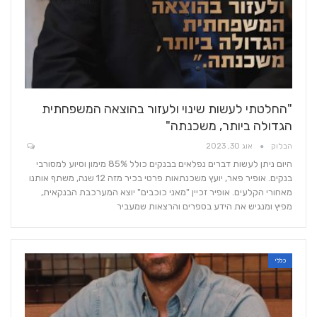
"החלטתי לעשות שינוי ולעזור בהוצאה המשפחתית
הגדולה ביותר, משכנתה"
הבלוק
אוג 30, 2023
היום ניתן לעשות דברים נפלאים בבנקים כולל 85% מימון וסיוע למסורבי
בנקים. אופיר פאר, יועץ משכנתאות פרטי בכיר מזה 12 שנה, משתף אותנו
מאחורי הקלעים. אופיר זכיין "מאני כוכבים" יוצא המערכבת הבנקאית,
מפיץ ומנגיש את הידע בספרים והרצאות שמעביר
כללי