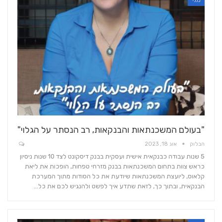
כללי
"בעולם המשכנתאות והבנקאות, רב הנסתר על הגלוי"
הבלוק
אוג 18, 2023
5 שנות עבודה כבנקאית אישית ועסקית בבנק דיסקונט לצד 10 שנות ניסיון
כראש צוות בתחום המשכנתאות בבנק מזרחי טפחות, הופכות את ליאת
קלאוס, ליועצת המשכנתאות שיודעת את כל הסודות מתוך המערכת
הבנקאית, ובתוך כך, לזאת שתדע איך לפשט ולהנגיש לכם את כל…