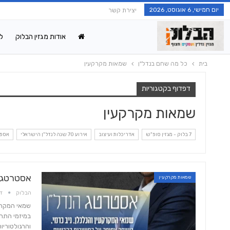
יום חמישי, 6 אוגוסט, 2026
יצירת קשר
אודות מגזין הבלוק
ל
בית
כל מה שחם בנדל"ן
שמאות מקרקעין
דפדוף בקטגוריות
שמאות מקרקעין
7 בלוק - מגזין סופ"ש
אדריכלות ועיצוב
אירוע 70 שנה לנדל"ן הישראלי
אספר
אסטרטג 
שמאות מקרקעין
הבלוק
דצמ
שמאי המקרקע
במיזמי התח
והרגולטוריו