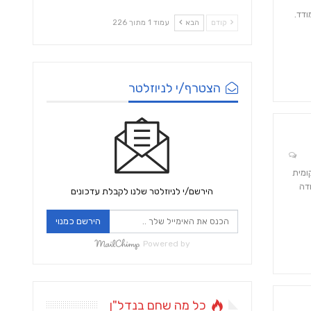
ודד.
קודם
הבא
עמוד 1 מתוך 226
הצטרף/י לניוזלטר
ומית
דה
הירשם/י לניוזלטר שלנו לקבלת עדכונים
הירשם כמנוי
Powered by
כל מה שחם בנדל"ן