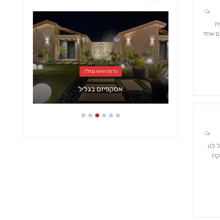
ת
ם אחד
כל מה שחם בנדל"ן
ד, משרד
אסקפיזם בגליל
כא
 לנו
קת