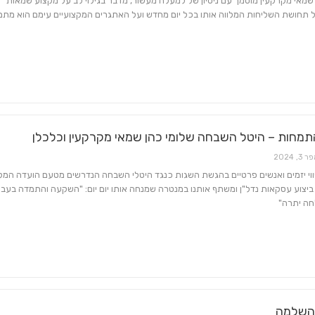
שמאי מקרקעין מוסמך עם ניסיון של למעלה מעשור, מדבר בגילוי לב על מקצוע שמאות
 תחושת השליחות המלווה אותו בכל יום מחדש ועל האתגרים המקצועיים עימם הוא מתמ
מחות – היטל השבחה שלומי כהן שמאי מקרקעין וכלכלן
 3, 2024
וי יזמים ואנשים פרטיים בהגשת השגות כנגד היטלי השבחה הנדרשים מטעם הועדה המק
יצוע עסקאות נדל"ן ומשתף אותנו במנטרה שמנחה אותו יום יום: "השקעה והתמדה בעבו
חה יתרה"
השלמה