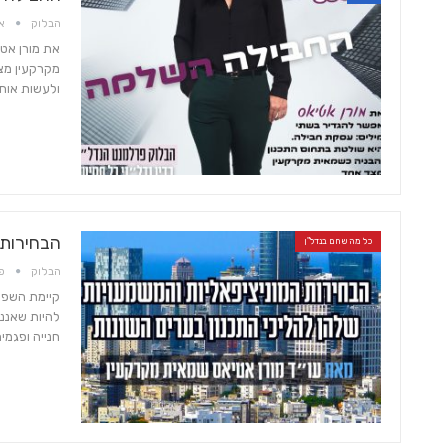
הבלוק
אפר
את מורן אט
מקרקעין מצ
ולעשות אותו
7 בלוק - מגזין סופ"ש
Maestro ברברה ברזין
הבחירות 
כל מה שחם בנדל"ן
הבלוק
פבר
קיימת השפעה
להיות שאנני
חנייה ופגמי