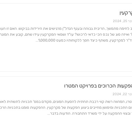
קעין
 25, 2024
לחימה מתמשך, הריבית גבוהה ובענף הנדל"ן מרגישים את הירידות בביקוש. האם זו הע
ואיזה סוג של נכס הכי כדאי לרכוש? עו"ד ושמאי המקרקעין עידו שחם, קובע את המונח
ר למקרקעין, משתף כיצד חסך ללקוחותיו כמעט 1,000,000…
פקעות הכרוכים בפרויקט המטרו
 22, 2024
טרו, המהווה רשת קווי רכבת תחתית להסעת המונים, מקודם במס' תכניות לתשתית לאומ
ום התכניות ומימושן מחייבים ביצוע הפקעות של מקרקעין. ההפקעות סומנו בתכניות הרכ
 ובצווי ההפקעה על ידי משרד התחבורה. הודעות בדבר…