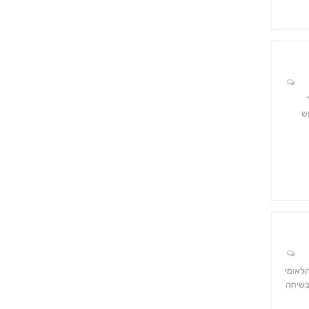
ש
מץ הלאומי
בשיחה