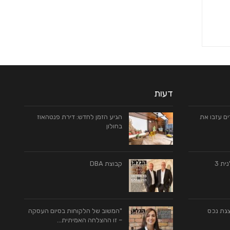
דעות
ם עזבו את
הגיע הזמן לחדש: דירת פנטהאוז
בחולון
ית 3
קבוצת DBA
צגת נכס
"המשוב של הלקוחות בסיום העסקה
– זו ההצלחה האמיתית…