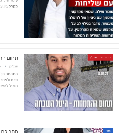
עומר שילה, 
מקרקעין, על
תחום ההת
כל מה שחם בנדל"ן
הבלוק
אפר
מתמחה בליו
טרם ולאחר ב
תוביל להצל
החבילה 
כללי