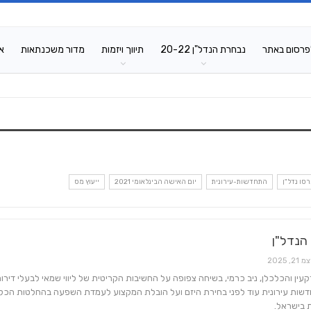
פרסום באתר
נבחרת הנדל"ן 20-22
תיווך ויזמות
מדור משכנתאות
א
סו נדל"ן
התחדשות-עירונית
יום האישה הבינלאומי 2021
ייעוץ מס
הנדל"ן
 21, 2025
ין והכלכלן, ניב כרמי, בשיחה צפופה על החשיבות הקריטית של ליווי שמאי לבעלי דירו
דשות עירונית עוד לפני בחירת היזם ועל הובלת המקצוע לעמדת השפעה בהחלטות הכל
ת בישראל.