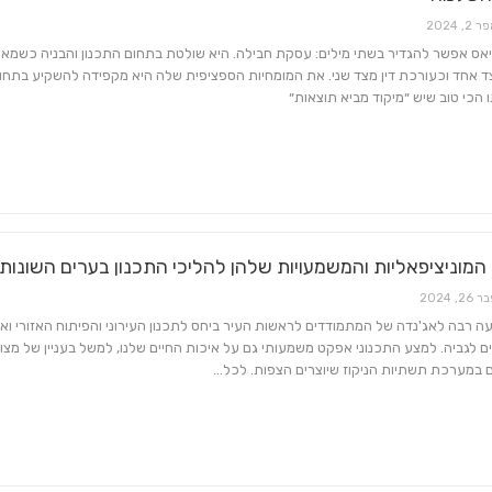
 2, 2024
יאס אפשר להגדיר בשתי מילים: עסקת חבילה. היא שולטת בתחום התכנון והבניה כשמאי
ד אחד וכעורכת דין מצד שני. את המומחיות הספציפית שלה היא מקפידה להשקיע בתחו
 הכי טוב שיש ״מיקוד מביא תוצאות״
כל מה שחם בנדל"ן
כל מה שחם בנדל"ן
עו”ד עומר עידו – שותף מייס
חולון פינת ברוקלין
עו”ד עידו חדד ושות’
המוניציפאליות והמשמעויות שלהן להליכי התכנון בערים השונות
 26, 2024
 רבה לאג'נדה של המתמודדים לראשות העיר ביחס לתכנון העירוני והפיתוח האזורי ואל
ם לגביה. למצע התכנוני אפקט משמעותי גם על איכות החיים שלנו, למשל בעניין של מצו
ם במערכת תשתיות הניקוז שיוצרים הצפות. לכל…