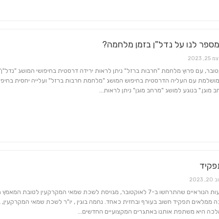
מספר לנו על נדל"ן בזמן מלחמה?
 25, 2023
ובר, עם פרוץ מלחמת "חרבות ברזל" ניתן לראות ירידה דרסטית בחיפושי המושג "נדל"ן"
 מושלמת עם העליה הדרסטית בחיפוש המושג "מלחמת חרבות ברזל" ועלייה יחסית בחיפו
 מוגן." בנוגע למושג "מרחב מוגן" ניתן לראות…
פקיד
20, 2023
מאז המאורעות הנוראיים שהתרחשו ב-7 לאוקטובר, מגויסת לשכת שמאי המקרקעין לטובת המא
 ממלאים תפקיד חשוב בעורף ובחזית כאחד. נחמה בוגין , יו"ר לשכת שמאי המקרקעין, 
כה היא משתפת אותנו באתגרים המקצועיים החדשים…