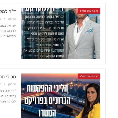
ד"ר למקר
כל מה שחם בנדל"ן
הבלוק
פבר
ישראל במצב 
לרכוש נכס? 
השמאי הוא ד"
הליכי הה
כל מה שחם בנדל"ן
הבלוק
פבר
"פרויקט המ
(תת"ל). ייש
לצרכי ציבור