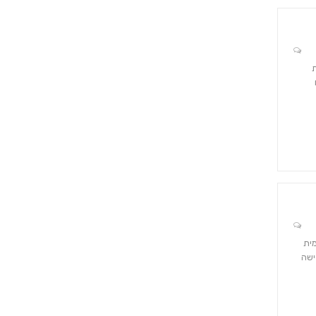
ת
ית
ישה