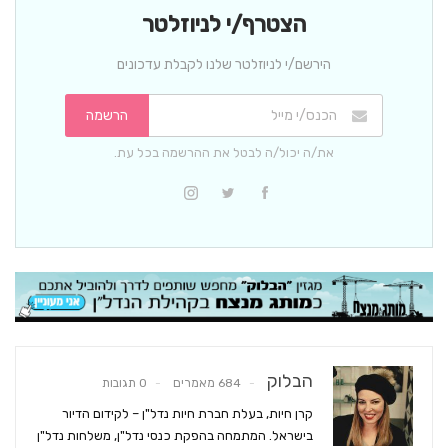
הצטרף/י לניוזלטר
הירשם/י לניוזלטר שלנו לקבלת עדכונים
הרשמה
את/ה יכול/ה לבטל את ההרשמה בכל עת.
הבלוק
684 מאמרים
0 תגובות
קרן חיות, בעלת חברת חיות נדל"ן – לקידום הדיור
בישראל. המתמחה בהפקת כנסי נדל"ן, משלחות נדל"ן