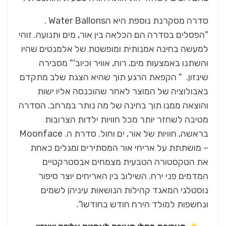
סדרה מסקרנת נוספת היא הWater Ballons .
"הפסלים בסדרה הם הכלאה בין אור, מים ותנועה. זוהי
למעשה בחינה אמנותית ומופשטת של אלמנטים שהיו
והשתנו באמצעות מים, רוח, אוויר וכיוב'" מסבירה
שינזון. " הקפאת הרגע תוך שהיא הצגת שלב מתקדם
באבולוציה של המוצר לאחר שהוכנסה אליו ישות
והוצאה ממנו תוך בחינה של מה נותר במרחב. הסדרה
מטיבה לשחזר יותר מכל חוויות ילדות הצרובות
בראשה, חוויות של אור, ים וחול. סדרת ה. Moonface
– מושתתת על אריחי אור המסתירים ומגלים כאחת
את הטקסטורה הטבעית מצמחים אבסטרקטיים
המדמים פני ירח. השילוב בין האריחים יוצר סיפור
נוסטלגי המאגד קהילות הנושאות עיניהן לשמים
ונחשפות למולד הירח חודש בחודשו".