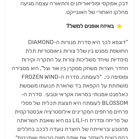
דבק אפוקסי ופוליאוריתנים והתאורה עצמה מגיעה
מחלקו האחורי של האובייקט.
באיזה אופנים למשל?
"דוגמא לכך היא סדרת מנורות ה-DIAMOND
החושפת מפגש בין שלל צורות גיאומטריות תלת
מימדיות שיחד משליכות צורות על התקרה וקירות
החדר ויוצרות משחק מסקרן בין אור וצל", היא מסבירה
ומוסיפה כי, "לעומתה, סדרת ה-FROZEN WIND
מושתתת על הקפאת בד שהארת תנועתו משמשת
כאלמנט אמנותי במראה אקראי וטבעי. סדרת ה-
BLOSSOM לעומתה היא תצוגת תכלית של פסלי
פרחים מרחפים המקרינים אילוסטרציה אבסטרקטית
של פריחה וסדרת ה-LILI גם היא שואבת השראתה
מהטבע ובראייתה של היוצרת נועדה לככב בחללים
בהם רוצים לשחזר את אותה חוויה טבעית ואותנטית".