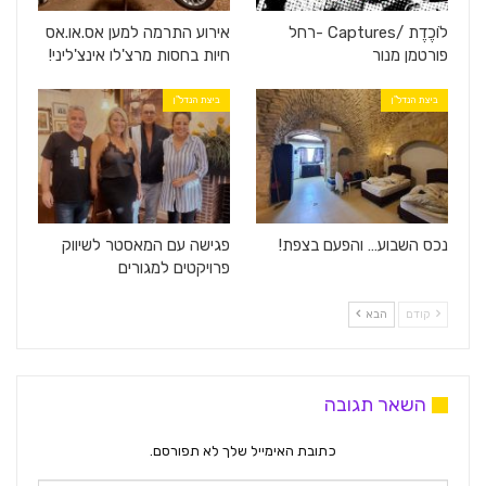
לוֹכֶדֶת /Captures -רחל
אירוע התרמה למען אס.או.אס
פורטמן מנור
חיות בחסות מרצ'לו אינצ'ליני!
ביצת הנדל"ן
ביצת הנדל"ן
נכס השבוע… והפעם בצפת!
פגישה עם המאסטר לשיווק
פרויקטים למגורים
קודם
הבא
השאר תגובה
כתובת האימייל שלך לא תפורסם.