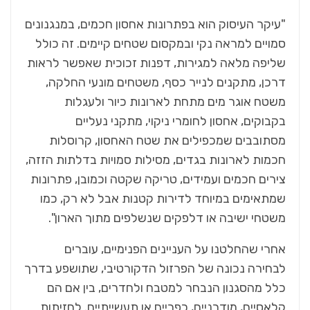
"עיקר העיסוק הוא בפתרונות אחסון חכמים, במנגנונים
סמויים למראה נקי ובמקסום שטחים קיימים. זה כולל
שליפה מלאה למגירות, דפנות זכוכית שאפשר לראות
דרכן, מתקנים לנייר כסף, משטחים מונעי החלקה,
משטח אוגר מים מתחת לארונות כיור ולעגלות
בקבוקים, אחסון לחומרי ניקוי, מתקני נעליים
מסתובבים שמכפילים את שטח האחסון, קרוסלות
חכמות לארונות בגדים, מסילות סמויות בדלתות הזזה,
צירים חכמים ועמידים, טריקה שקטה וכמובן, פתרונות
שמתאימים במיוחד לדירות קטנות אבל לא רק, כמו
משטחי ישיבה או דלפקים שנשלפים מתוך הארון".
אחרי שהחלטנו על העניינים הפנימיים, עוברים
לבחירה נכונה של הפרזול הדקורטיבי, שתושפע בדרך
כלל מהסגנון הנבחר למטבח ולחדרים, בין אם הם
קלאסיים, מודרניים, כפריים או תעשייתיים. לחזיתות