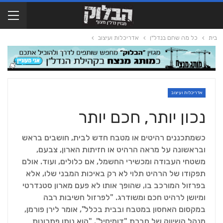
בית
כל מה שחם בנדל"ן
אדריכלות ועיצוב
אדריכלות ועיצוב
נכון יותר, חכם יותר
כשמתכננים רהיטים או מטבח חדש לבית, חושבים בראש
ובראשונה על מראה הרהיט או חזיתות הארון, צבעם,
משטחי העבודה ומכשירי החשמל, אם כלולים, ועוד. אולם
תפקודו של הרהיט תלוי לא רק באיכות המבני שלו, אלא
בפרזול המורכב בו, שהופך אותו לא פעם מארון סטנדרטי
ומיושן לרהיט חכם ומשודרג. "לפרזול חשיבות רבה
במקסום האחסון במטבח ובבית בכלל", אומר לירן פורמן,
מנהל השיווק של חברת "דומיסיל". "הוא נותן פתרונות