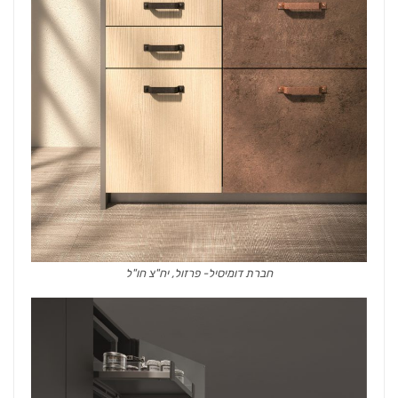
חברת דומיסיל- פרזול, יח"צ חו"ל