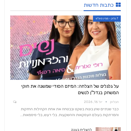
כתבות חדשות
7 בלוק - מגזין סופ"ש
על גלגלים של הצלחה: המיזם הסודי שמשנה את חוקי
המשחק בנדל"ן לנשים
הבלוק
יול 16, 2026
כבר שנתיים שהן בונות בשקט ובבטחה את אחת הקהילות החזקות
והמרתקות בעולם העסקאות וההשקעות. בלי רעש, בלי סיסמאות…
להצליח בענק