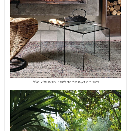
באדיבות רשת אליתה ליוינג, צילום יח"צ חו"ל