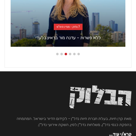
7 בלוק - מגזין סופ"ש
ללא פשרות – עדנה מור בראיון בלעדי
מאת קרן חיות, בעלת חברת חיות נדל"ן – לקידום הדיור בישראל. המתמחה
בהפקת כנסי נדל"ן, משלחות נדל"ן לסין, השקת אירועי נדל"ן.
קרא/י עוד...