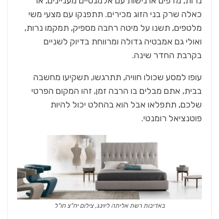
נרות, מדפים או נישות עם אלמנטיים מעניינים, או
כאלה שרק בני הזוג מכירים. תתפנקו עם מצעי משי
מלטפים, תשנו על מיטה רחבה מספיק, תמקמו נרות,
ואולי גם אמבטיה גדולה ומרווחת בדיוק לשניים
בקרבת החדר שינה.
עופו למסע שכולו חוויה, תתרגשו, תשקיעו מחשבה
בבית, אתם מבלים בו הרבה זמן, זהו המקום הפרטי
שלכם, תתפלאו אבל הוא בהחלט יכול להיות
פוטנציאל רומנטי.
באדיבות רשת אליתה ליוינג, צילום יח"צ חו"ל