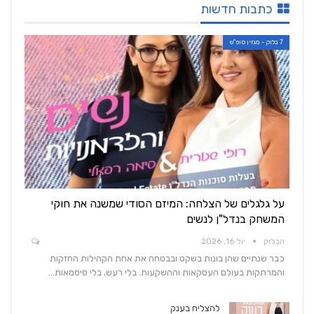
כתבות חדשות
7 בלוק - מגזין סופ"ש
על גלגלים של הצלחה: המיזם הסודי שמשנה את חוקי
המשחק בנדל"ן לנשים
הבלוק
יול 16, 2026
כבר שנתיים שהן בונות בשקט ובבטחה את אחת הקהילות החזקות
והמרתקות בעולם העסקאות וההשקעות. בלי רעש, בלי סיסמאות…
להצליח בענק