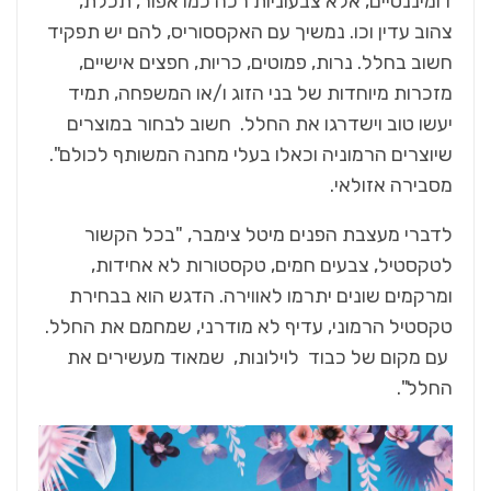
דומיננטיים, אלא צבעוניות רכה כמו אפור, תכלת,
צהוב עדין וכו. נמשיך עם האקססוריס, להם יש תפקיד
חשוב בחלל. נרות, פמוטים, כריות, חפצים אישיים,
מזכרות מיוחדות של בני הזוג ו/או המשפחה, תמיד
יעשו טוב וישדרגו את החלל. חשוב לבחור במוצרים
שיוצרים הרמוניה וכאלו בעלי מחנה המשותף לכולם".
מסבירה אזולאי.
לדברי מעצבת הפנים מיטל צימבר, "בכל הקשור
לטקסטיל, צבעים חמים, טקסטורות לא אחידות,
ומרקמים שונים יתרמו לאווירה. הדגש הוא בבחירת
טקסטיל הרמוני, עדיף לא מודרני, שמחמם את החלל.
עם מקום של כבוד לוילונות, שמאוד מעשירים את
החלל".