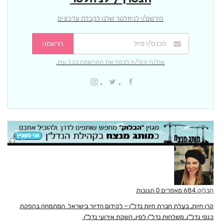
הירשם/י לניוזלטר שלנו לקבלת עדכונים
הרשמה
את/ה יכול/ה לבטל את ההרשמה בכל עת.
הבלוק
684 מאמרים
0 תגובות
קרן חיות, בעלת חברת חיות נדל"ן – לקידום הדיור בישראל. המתמחה בהפקת
כנסי נדל"ן, משלחות נדל"ן לסין, השקת אירועי נדל"ן.