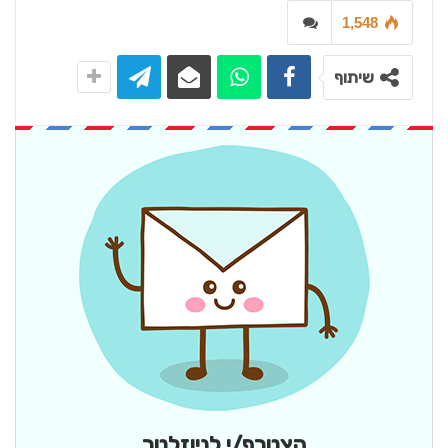
1,548
שיתוף
הצטרף/י לניוזלטר