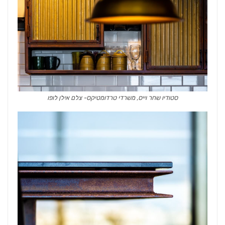
סטודיו שחר וייס, משרדי טרדומטיקס- צלם אילן לופו