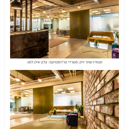
סטודיו שחר וייס, משרדי טרדומטיקס- צלם אילן לופו