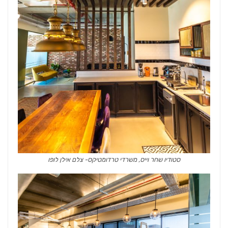
סטודיו שחר וייס, משרדי טרדומטיקס- צלם אילן לופו