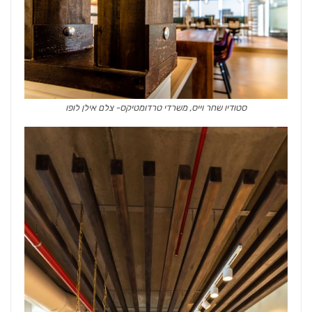
סטודיו שחר וייס, משרדי טרדומטיקס- צלם אילן לופו