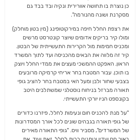
כן נוצרת בו תחושה אוורירית ונקיה ובד בבד גם
מסקרנת ושונה מהנורמה".
את רצפת החלל חיפה במירקוטופינג (מין בטון מוחלק)
ומולו קיר בריקים אדומים שיוצר קונטרסט מרשים
ומכניס חמימות מול הקרירות התעשייתית של הבטון.
קיר זה מלווה את הבאים מהכניסה ועד לתוך המשרד
הראון. האפקט ההמשכי מעצים את ממדי החלל ויוצק
בו תוכן. עבור המטבח בחר אריחי קרמיקה מרובעים
בצבעי שחור ולבן ומעל האי במטבח בחר להציב גופי
תאורה מברזל בניחוח נוסטלגי שמשתלבים היטב
בקונספט הניו יורקי התעשייתי.
"על מנת להכניס חום ונעימות לחלל, פיזרנו כדורים
של גופי תאורה בגבהים שונים לכל אורך המסדרונות
של המשרדים", מסביר וויס. "גופי התאורה מאירים
באור חם ועדין ונותנים רכות לחלל. זאת ועוד, את