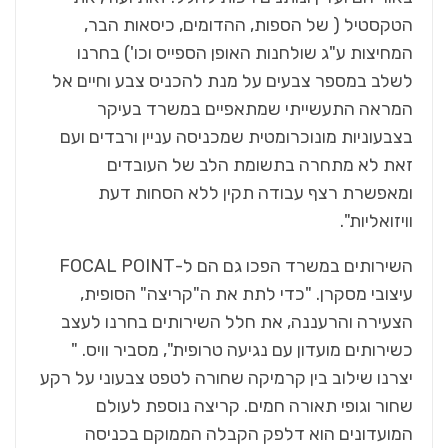
הטקסטיל ( של הספות, ההדומים, כיסאות הבר,
המחיצות ע"ג שולחנות האופן הספייס וכו') בחרנו
לשלב במספר צבעים על מנת להכניס צבע וחיים אל
המראה התעשייתי שמתאפיים במשרד בעיקר
בצבעוניות מונוכרומטית שמכניסה עניין ורבדים ועם
זאת לא מתחרה בתשומת הלב של העובדים
ומאפשרת רצף עבודה תקין ללא הסחות דעת
וויזואליות".
השירותים במשרד הפכו גם הם ל-FOCAL POINT
עיצובי מסקרן. "כדי לתת את ה"קריצה" הסופית,
הצעירה והרעננה, את חלל השירותים בחרנו לעצב
כשירותים מועדון עם נגיעה טרופית", מסביר וויס. "
יצרנו שילוב בין קרמיקה שחורה לטפט צבעוני על רקע
שחור וגופי תאורה חמים. קריצה נוספת לעולם
המועדונים הוא דלפק הקבלה הממוקם בכניסה