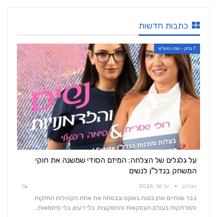
כתבות חדשות
7 בלוק - מגזין סופ"ש
על גלגלים של הצלחה: המיזם הסודי שמשנה את חוקי
המשחק בנדל"ן לנשים
הבלוק
יול 16, 2026
כבר שנתיים שהן בונות בשקט ובבטחה את אחת הקהילות החזקות
והמרתקות בעולם העסקאות וההשקעות. בלי רעש, בלי סיסמאות…