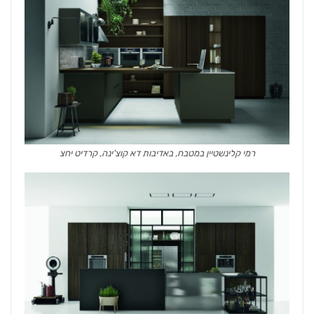
רמי קלינשטיין במטבח, באדיבות דא קוצ'ינה, קרדיט יחצ