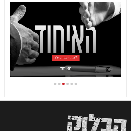
7 בלוק - מגזין סופ"ש
האיחוד