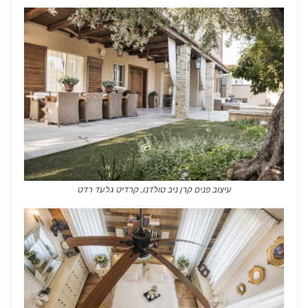
עיצוב פנים קרן ניב טולדנו, קרדיט גלעד רדט