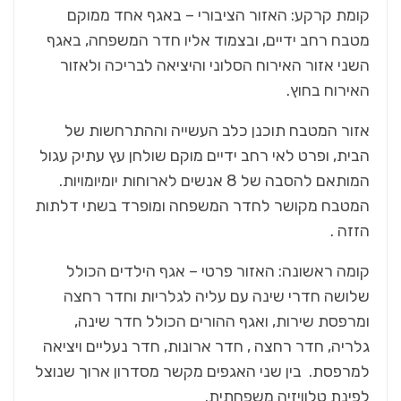
קומת קרקע:
האזור הציבורי – באגף אחד ממוקם
מטבח רחב ידיים, ובצמוד אליו חדר המשפחה, באגף
השני אזור האירוח הסלוני והיציאה לבריכה ולאזור
האירוח בחוץ.
אזור המטבח תוכנן כלב העשייה וההתרחשות של
הבית, ופרט לאי רחב ידיים מוקם שולחן עץ עתיק עגול
המותאם להסבה של 8 אנשים לארוחות יומיומויות.
המטבח מקושר לחדר המשפחה ומופרד בשתי דלתות
הזזה .
קומה ראשונה:
האזור פרטי – אגף הילדים הכולל
שלושה חדרי שינה עם עליה לגלריות וחדר רחצה
ומרפסת שירות, ואגף ההורים הכולל חדר שינה,
גלריה, חדר רחצה , חדר ארונות, חדר נעליים ויציאה
למרפסת. בין שני האגפים מקשר מסדרון ארוך שנוצל
לפינת טלוויזיה משפחתית.