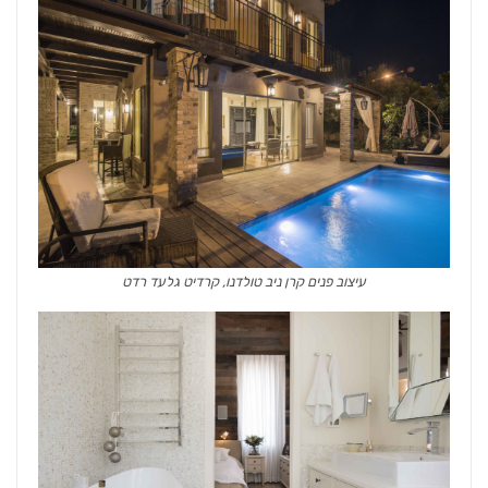
עיצוב פנים קרן ניב טולדנו, קרדיט גלעד רדט