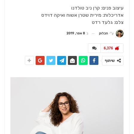
עיצוב פנים: קרן ניב טולדנו
אדריכלות: מירית שטרן אשוח ואיקה דוידס
צלם: גלעד רדט
ב
8 אפר, 2019
ע"י
הבלוק
6,376
שיתוף