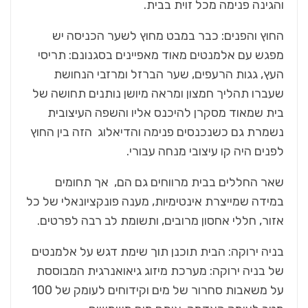
והגינה פנימה מכל זוית בבית.
החוץ והפנים: כבר במבט מחוץ לשער הכניסה יש
מפגש עם אלמנטים מאוד מאפיינים בסגנונם: תריסי
העץ, גגות הרעפים, שער הברזל ומרזבי הנחושת
שעברו תהליך חמצון ומראה מיושן נותנים תחושה של
בית שמאוד מסקרן להיכנס אליו והשפה העיצובית
נשמרת גם כשנכנסים פנימה והדיאלוג הזה בין החוץ
לפנים היה קו עיצובי מנחה עבורי.
שאר החללים בבית מרווחים גם הם, אך תחומים
במידה שמייצרת אינטימיות, מענה פונקציונאלי של כל
אזור, חללי אחסון מרובים, ותשומת לב רבה לפרטים.
בניה ירוקה: הבית תוכנן תוך שימת דגש על אלמנטים
של בניה ירוקה: מערכת מיזוג גיאואנרגית המבוססת
על משאבות סחרור של מים וקידוחים לעומק של 100