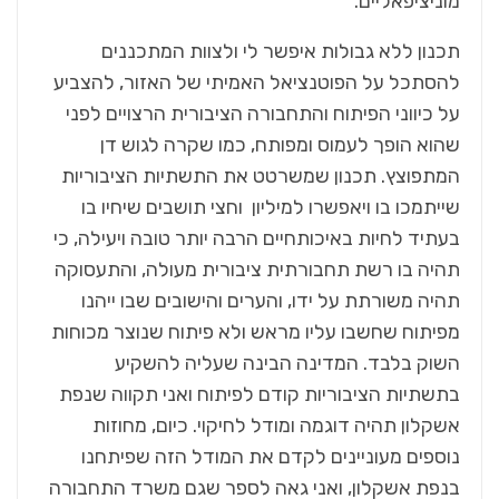
מוניציפאליים.
תכנון ללא גבולות איפשר לי ולצוות המתכננים
להסתכל על הפוטנציאל האמיתי של האזור, להצביע
על כיווני הפיתוח והתחבורה הציבורית הרצויים לפני
שהוא הופך לעמוס ומפותח, כמו שקרה לגוש דן
המתפוצץ. תכנון שמשרטט את התשתיות הציבוריות
שייתמכו בו ויאפשרו למיליון וחצי תושבים שיחיו בו
בעתיד לחיות באיכותחיים הרבה יותר טובה ויעילה, כי
תהיה בו רשת תחבורתית ציבורית מעולה, והתעסוקה
תהיה משורתת על ידו, והערים והישובים שבו ייהנו
מפיתוח שחשבו עליו מראש ולא פיתוח שנוצר מכוחות
השוק בלבד. המדינה הבינה שעליה להשקיע
בתשתיות הציבוריות קודם לפיתוח ואני תקווה שנפת
אשקלון תהיה דוגמה ומודל לחיקוי. כיום, מחוזות
נוספים מעוניינים לקדם את המודל הזה שפיתחנו
בנפת אשקלון, ואני גאה לספר שגם משרד התחבורה