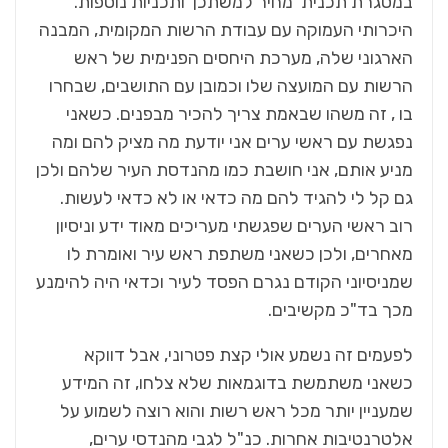
במסגרת תכנית 'מחיר למשתכן' ותכניות נוספות.
היכרותי העמוקה עם עבודת הרשות המקומית, המבנה
הארגוני שלה, מערכת היחסים הפנימית של ראש
הרשות עם המועצה שלו וכמובן עם התושבים, שבחרו
בו , זה משהו שבאמת צריך להכיר מבפנים. כשאני
נפגשת עם ראשי ערים אני יודעת מה מציק להם ומה
מניע אותם, אני חושבת כמו מהנדסת העיר שלהם ולכן
גם קל לי להגיד להם מה כדאי או לא כדאי לעשות.
רוב ראשי הערים שפגשתי מעריכים מאוד ידע וניסיון
מאחרים, ולכן כשאני משתפת ראש עיר ואומרת לו
שמניסיוני הקודם נגרם הפסד לעיר וכדאי היה להימנע
מכך בד"כ מקשיבים.
לפעמים זה נשמע אולי קצת פטרוני, אבל דווקא
כשאני משתמשת בדוגמאות שלא צלחו, זה המידע
שמעניין יותר מכל ראש רשות והוא רוצה לשמוע על
אלטרנטיבות אחרות. כנ"ל לגבי מהנדסי ערים,