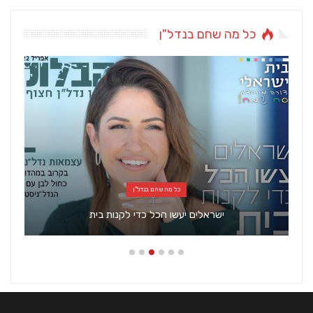
כל מה שחם בנדל"ן
אדריכלות ועיצוב
לקנות בית
"המושבה": הפרוייקט שמביא את תל אביב 