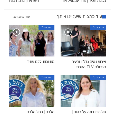
נעים להכיר | עו״ד עמנואל ויזר
השראה | נחמה בוגין
עוד כתבות שיעניינו אותך
עוד מהכותב
נשות הנדל"ן
נשות הנדל"ן
אירוע נשים נדל״ן והעיר
מתווכות לכם עתיד
הגדולה TLV הסרט
נשות הנדל"ן
נשות הנדל"ן
שלומית בונה על בטוח |
מלכה | רחל מלכה