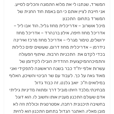
המשרד, שנתנו לי את מלוא התמונה והכלים לסייע.
אני חייבת לציין אותם כי הם באמת חוד החנית של
המשרד בתחום התכנון:
מיכל אושרוב – אדריכלית מחוז גליל, הוד אבו ליל –
אדריכל מחוז חיפה, אילון ברנהרד – אדריכל מחוז
ירושלים, טימור מגרלי – אדריכל מחוז מרכז ואירינה
נידרמן – אדריכלית מחוז דרום, שעושים ימים כלילות
בכדי לקדם את התכניות הרבות. שיתוף הפעולה
והתמיכההמיקצועית ההדדית הובילו לקידומן של
עשרות אלפי יח"ד כבר בשנה הראשונה לתפקידי ואני
מאוד גאה על כך. לעבוד עם שר הבינוי והשיכון, האלוף
במילואים ח"כ יואב גלנט, זה כבוד גדול
מבחינתי.מלבד היותו מוביל דרך ומתווה מדיניות גיליתי
אדם שעולם התכנון מעניין אותו וחשוב לו. הוא דוגל
בחשיבה תיכנונית רחבה, אסטרטגית וכוללת וזה לא
מובן מאליו. האתגר הגדול בתחום התכנון הוא להיות