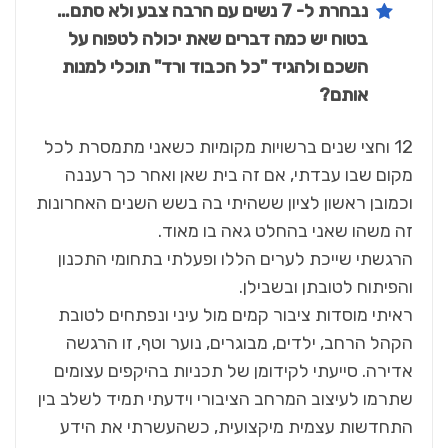
נבחרת ל- 7 נשים עם הרבה צבע ולא סתם…
בטוח יש כמה דברים שאת יכולה לטפוח על
השכם ולהגיד "כל הכבוד ורד" תוכלי למנות
אותם?
12 וחצי שנים ברשויות מקומיות כשאני מתמסרת לכל
מקום שבו עבדתי, אם זה בית שאן ואחר כך רעננה
וכמובן ראשון לציון ששהיתי בה בשש השנים האחרונות
זה משהו שאני בהחלט גאה בו מאוד.
הרגשתי שייכת לערים הללו ופעלתי בתחומי התכנון
והפיתוח לטובתן ובשבילן.
ראיתי מוסדות ציבור קמים מול עיני ונפתחים לטובת
הקהל הרחב, ילדים, מבוגרים, נוער וטף, זו הרגשה
אדירה. סייעתי לקידומן של תכניות בהיקפים עצומים
שתרמו לעיצוב המרחב הציבורי וידעתי תמיד לשלב בין
התחדשות עצמית מיקצועית, כשהעשרתי את הידע