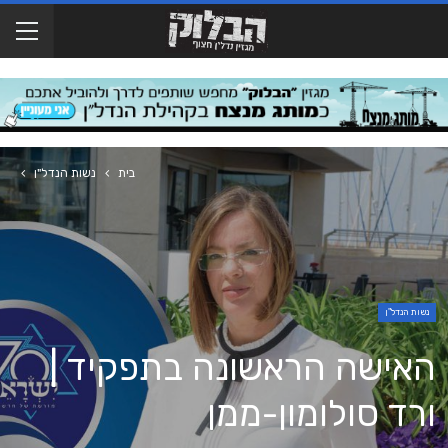
בית
נשות הנדל"ן
נשות הנדל"ן
האישה הראשונה בתפקיד |
ורד סולומון-ממן