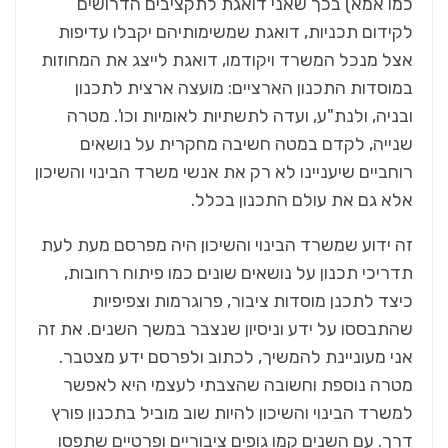
כמו אמא) בכך שאני דואגת לתקציבים הדרושים
לקידום תכניות, דואגת שמשימותיהם יקבלו עדיפות
אצל מנכל המשרד ויקודמו, דואגת לייצג את המחוזות
במוסדות התכנון הארציים: מועצה ארצית לתכנון
ובניה, ולנת"ע, ועדה לתשתיות לאומיות וכו'. מטרה
שנייה, לקדם במטה חשיבה מחקרית על נושאים
רוחביים שיעניינו לא רק את אנשי משרד הבינוי והשיכון
אלא גם את עולם התכנון בכלל.
זה ידוע שמשרד הבינוי והשיכון היה מפרסם מעת לעת
תדריכי תכנון על נושאים שונים כמו פיתוח רחובות,
כיצד לתכנן מוסדות ציבור, פרוגרמות וצפיפיות
שהתבססו על ידע וניסיון שנצבר במשך השנים. את זה
אני מעוניינת להמשיך, לכתוב ולפרסם ידע מצטבר.
מטרה נוספת וחשובה שהצבתי לעצמי היא לאפשר
למשרד הבינוי והשיכון להיות שוב מוביל בתכנון פורץ
דרך. עם השנים קמו גופים ציבוריים ופרטיים שתפסו