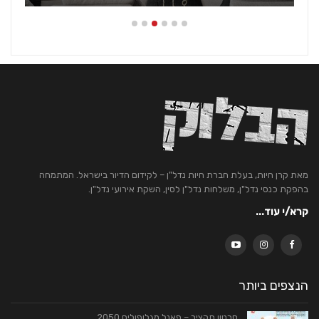
מאת קרן חיות, בעלת חברת חיות נדל"ן – לקידום הדיור בישראל. המתמחה
בהפקת כנסי נדל"ן, משלחות נדל"ן לסין, השקת אירועי נדל"ן.
קרא/י עוד...
הנצפים ביותר
סרטון תקציר – פאנל מגלופוליס 2050