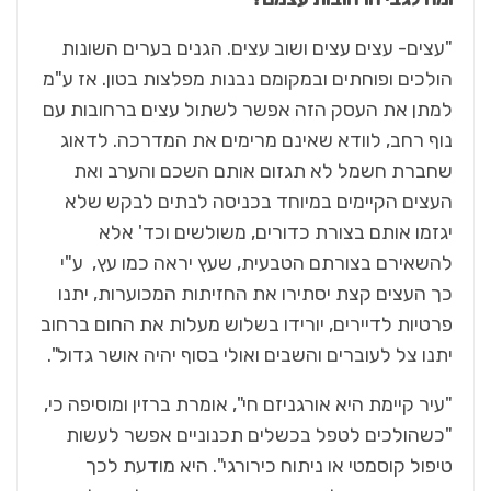
"עצים- עצים עצים ושוב עצים. הגנים בערים השונות
הולכים ופוחתים ובמקומם נבנות מפלצות בטון. אז ע"מ
למתן את העסק הזה אפשר לשתול עצים ברחובות עם
נוף רחב, לוודא שאינם מרימים את המדרכה. לדאוג
שחברת חשמל לא תגזום אותם השכם והערב ואת
העצים הקיימים במיוחד בכניסה לבתים לבקש שלא
יגזמו אותם בצורת כדורים, משולשים וכד' אלא
להשאירם בצורתם הטבעית, שעץ יראה כמו עץ, ע"י
כך העצים קצת יסתירו את החזיתות המכוערות, יתנו
פרטיות לדיירים, יורידו בשלוש מעלות את החום ברחוב
יתנו צל לעוברים והשבים ואולי בסוף יהיה אושר גדול".
"עיר קיימת היא אורגניזם חי", אומרת ברזין ומוסיפה כי,
"כשהולכים לטפל בכשלים תכנוניים אפשר לעשות
טיפול קוסמטי או ניתוח כירורגי". היא מודעת לכך