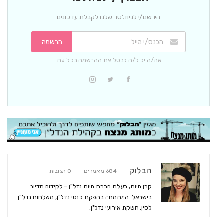
הירשם/י לניוזלטר שלנו לקבלת עדכונים
הרשמה
את/ה יכול/ה לבטל את ההרשמה בכל עת.
הבלוק
684 מאמרים
0 תגובות
קרן חיות, בעלת חברת חיות נדל"ן – לקידום הדיור
בישראל. המתמחה בהפקת כנסי נדל"ן, משלחות נדל"ן
לסין, השקת אירועי נדל"ן.