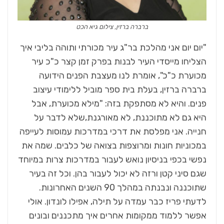
ברברה ברזין, צילום גיא הכט
"יום יום אני מהלכת בר"ג עיר מכורתי ותוהה בליבי איך
הצליחו מייסדי העיר לבנות בפרק זמן קצר כ"כ עיר
מכוערת כ"כ", אומרת לנו מעצבת הפנים הידועה
ברברה ברזין, בעלת בית ספר מוביל ללימודי עיצוב
פנים. והיא לא מסתפקת בזה: "מילא מכוערת, אבל
היא גם לא מתוכננת, לא מאורגנת,שלא לדבר על
חנייה. אני מפלסת את דרכי במדרכות עמוסות לעייפה
במכוניות חונות ומרוצפות בצואה של כלבים. שמה את
נפשי בכפי בניסיון נואש לעבור במדרכות צרות במיוחד
שגם סיני קטן ורזה לא יכול לעבור בהן. וכל זה בעיר
שתוכננה ונבנתה במהלך 90 השנים האחרונות.
לדעתי פריז כבר עמדה על תילה, אפילו לונדון. אולי
אפשר ללמוד ממקומות אחרים איך מתכננים ובונים