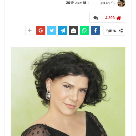
ב
18 אפר, 2019
ע"י
הבלוק
4,393
שיתוף