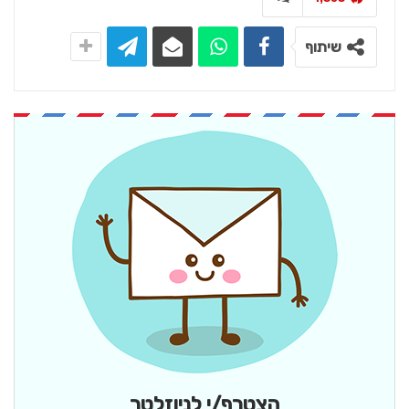
שיתוף
הצטרף/י לניוזלטר