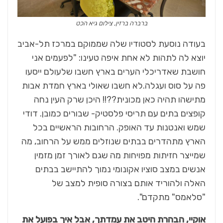
ברברה ברזין, צילום גיא הכט
בעודה נוסעת לסטודיו שלה שממוקם במרכז תל-אביב
יוצא לה לתהות לא אחת איפה טעינו: "לפעמים אני
חושבת שאדריכלי הערים בארץ חשבו שלעולם ייסעו
פה על סוס ועגלה.לא חשבו שאולי בארץ חמדת אבות
מתישהו תהיה כאן מכונית??!! היכן שרק העין נחה
קופצים בתים עם תריסי פלסטיק- שבורים כמובן. דודי
שמש ואנטנות עד האופק. הרחובות הראשיים בכל
הארץ מתהדרים בבתים שנוזלים ממש על הרחוב, מה
שמייצר חזיתות מפויחות מה שגם לאורך זמן מזמין
אנשים במצב סוציו אקונומי נמוך להתיישב בבתים
האלה ולהוריד אותם בצורה סופית למצב של
"סלאמס" מתקדם".
אוקיי, הבהרת היטב את עמדתך, אבל איך בפועל את