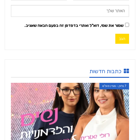
שמור את שמי, דוא"ל ואתרי בדפדפן זה בפעם הבאה שאגיב.
כתבות חדשות
7 בלוק - מגזין סופ"ש