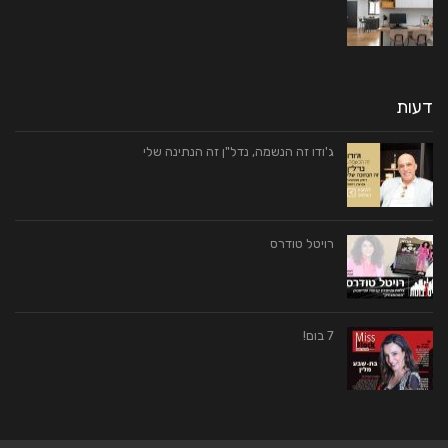
דעות
ג'ודו זה הנשמה, נדל"ן זה הנתינה שלי
רויטל טודרס
7 בום!