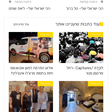
כתבה קודמת
כתבה הבאה
הכי ישראלי שלי- טל ברוך
הכי ישראלי שלי- ליאת שוחט
עוד כתבות שיעניינו אותך
עוד מהכותב
ביצת הנדל"ן
ביצת הנדל"ן
לוֹכֶדֶת /Captures -רחל
אירוע התרמה למען אס.או.אס
פורטמן מנור
חיות בחסות מרצ'לו אינצ'ליני!
ביצת הנדל"ן
ביצת הנדל"ן