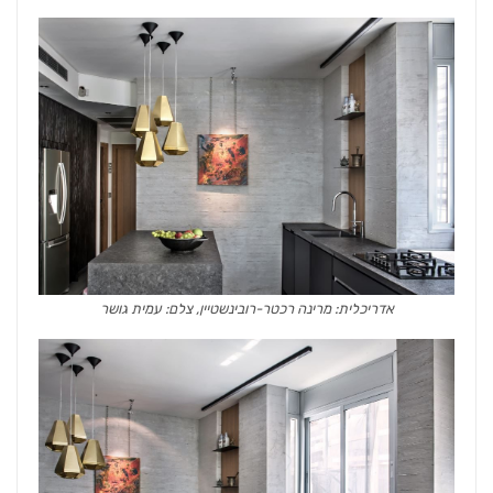
אדריכלית: מרינה רכטר-רובינשטיין, צלם: עמית גושר