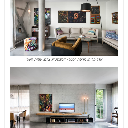
אדריכלית: מרינה רכטר-רובינשטיין, צלם: עמית גושר