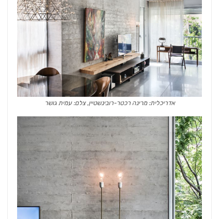
אדריכלית: מרינה רכטר-רובינשטיין, צלם: עמית גושר