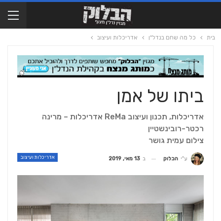
בית
כל מה שחם בנדל"ן
אדריכלות ועיצוב
ביתו של אמן
אדריכלות, תכנון ועיצוב ReMa אדריכלות – מרינה
רכטר-רובינשטיין
צילום עמית גושר
אדריכלות ועיצוב
ב
13 מאי, 2019
ע"י
הבלוק