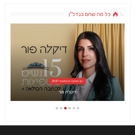
כל מה שחם בנדל"ן
7 בלוק - מגזין סופ"ש
לא רואה ממטר – צביה וילצ'יק