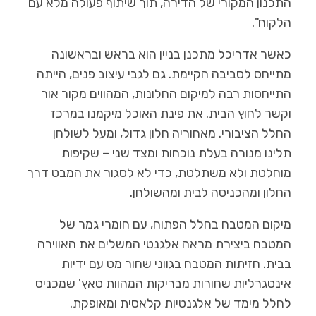
התכנון המקורי של הדירה, תוך שיתוף פעולה מלא עם
הלקוח".
כאשר אדריכל מתכנן בניין הוא בראש ובראשונה
מתייחס לסביבה הקיימת. גם לגבי עיצוב פנים, הייתה
התייחסות רבה למיקום החלונות, המהווים מקור אור
וקשר לחוץ הבית. את פינת האוכל מיקמנו במרכז
החלל הציבורי. מאחוריה חלון גדול, ומעל לשולחן
תלינו מנורה בעלת נוכחות ומצד שני – שקיפות
מוחלטת ולא משתלטת, כדי לא לסגור את המבט דרך
החלון ומהכניסה לבית ומהשולחן.
מיקום המטבח בחלל הפתוח, עם חומרי גמר של
המטבח ביצירת מראה אלגנטי המשלים את האווירה
בבית. חזיתות המטבח בגווני שחור מט עם ידיות
אינטגרליות שחורות מבריקות המהוות טאץ' שמכניס
לחלל מימד של אלגנטיות קלאסית ומאופקת.