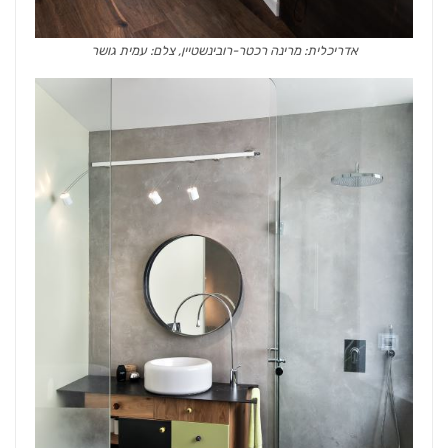
אדריכלית: מרינה רכטר-רובינשטיין, צלם: עמית גושר