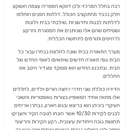
רבה בחלל המרכזי ולכן דווקא הספריה עצמה הושקע
חלק נכבד מהתקציב הכולל. דלתות הפנים הוחלפו
לדלתות לבנות וחדשניות ,שילבתי בבית וילונות
ושטיחים שהם אלו שנותנים את המסגרת והרקע
לרהיטים ותורמים לתחושה הכללית.
מערך התאורה בבית שונה לחלוטין נבחרו עבור כל
הבית גופי תאורה חדשים שיתאימו לאופי החדש של
הבית. ובתכנון החדש הוא ממוקד ומגדיר היטב את
החללים.
הדירה כוללת שני חדרי רחצה הורים וילדים, לחללים
אלו מתווה אחיד המאופיין בצורות גאומטריות והשוני
העיקרי ביניהן הוא בריצוץ ובגוון הארון, נבחרו אריחים
לבנים לקירות 10/30 אשר הונחו לגובה הקיר והעניקו
תחושת גובה וייחודיות עיצובית, רקע הקירות והריצוף
שחור ולבן בשילוב נגרות בגוונים נועזים יצרו עניין רב