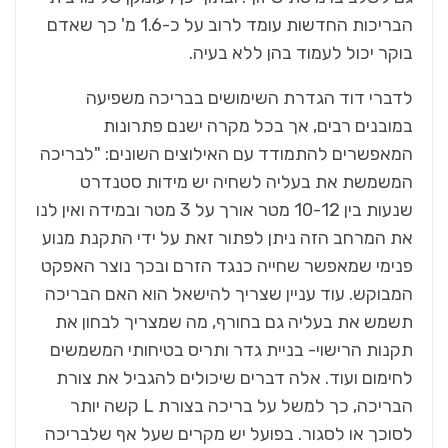
הבריכות החדשות עומד לרוב על כ-1.6 מ' כך שאדם
בוקר יכול לעמוד בהן ללא בעיה.
לדברי דוד הגדרת השימושים בבריכה משפיעה
במובנים רבים, אך בכל מקרה ישנם פתרונות
המאפשרים להתמודד עם האילוצים השונים: "לבריכה
המשמשת את בעליה לשחיה יש מידות סטנדרט
שנעות בין 10-12 מטר אורך על 3 מטר ובמידה ואין לנו
את המרחב הזה ניתן לפתור זאת על ידי התקנת מנוע
פנימי שמאפשר שחייה כנגד הזרם ובכך נוצר האפקט
המבוקש. עוד עניין שצריך להישאל הוא האם הבריכה
תשמש את בעליה גם בחורף, מה שמצריך לבחון את
תקנות הרישוי- בניית גדר ותריס בטיחותי המשמשים
לחימום ועוד. אלה דברים שיכולים להגביל את צורת
הבריכה, כך למשל על בריכה בצורת L קשה יותר
לסוכך או לסגור. בפועל יש מקרים שעל אף שלבריכה