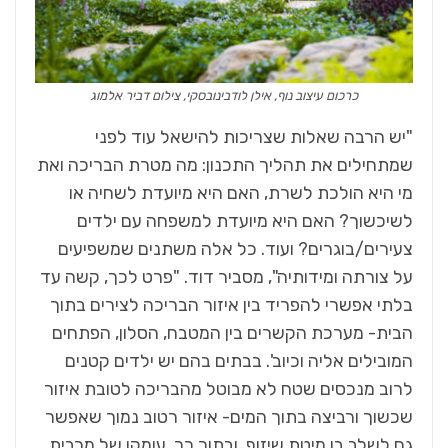
כרכום עיצוב נוף, אילן לודבינובסקי, צילום דביר אלמוג
"יש הרבה שאלות שצריכות להישאל עוד לפני
שמתחילים את תהליך התכנון: מה מטרת הבריכה ואת
מי היא הולכת לשרת, האם היא מיועדת לשחיה או
לשיכשוך? האם היא מיועדת למשפחה עם ילדים
צעירים/בוגרים? ועוד. כל אלה משתנים שמשפיעים
על צורתה ומידותיה", מסביר דוד. "פרט לכך, קשה עד
בלתי אפשרי להפריד בין איזור הבריכה לצירים בתוך
הבית- מערכת הקשרים בין המטבח, הסלון, הפתחים
המובילים אליה וכיוב'. בבתים בהם יש ילדים קטנים
לרוב מנכסים שטח לא מבוטל מהבריכה לטובת איזור
שכשוך ורביצה בתוך המים- איזור רטוב נמוך שאפשר
גם לשלב בו מיטת שיזוף. ובתוך כך, עומקן של מרבית