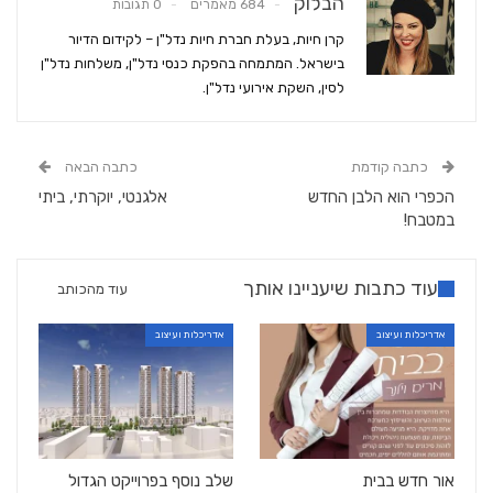
הבלוק
684 מאמרים
0 תגובות
קרן חיות, בעלת חברת חיות נדל"ן – לקידום הדיור
בישראל. המתמחה בהפקת כנסי נדל"ן, משלחות נדל"ן
לסין, השקת אירועי נדל"ן.
כתבה קודמת
כתבה הבאה
הכפרי הוא הלבן החדש
אלגנטי, יוקרתי, ביתי
במטבח!
עוד כתבות שיעניינו אותך
עוד מהכותב
אדריכלות ועיצוב
אדריכלות ועיצוב
אור חדש בבית
שלב נוסף בפרוייקט הגדול