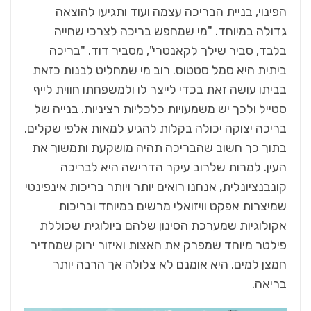
הפינוי, בניית הבריכה עצמה ועוד ותגיעו להוצאה
גדולה במיוחד. "מי שמחפש בריכה לצרכי שחייה
בלבד, סביר שילך לקאנטרי", מסביר דוד. "בריכה
ביתית היא סמל סטטוס. רוב מי שמחליט לבנות כזאת
בביתו עושה זאת בכדי לייצר לו ולמשפחתו חווית לייף
סטייל ולכך יש משמעויות כלכליות רציניות. בנייה של
בריכה יצוקה יכולה בקלות להגיע למאות אלפי שקלים.
בתוך כך חשוב שהבריכה תהיה מושקעת ותמשוך את
העין. למרות שלרוב עיקר הדרישה היא לבריכה
קונבנציונלית, אנחנו רואים יותר ויותר בריכות אינפינטי
שמיצרות אפקט וויזואלי מרשים במיוחד ובריכות
אקולוגיות שמערכת הסינון שלהם ביולוגית שכוללת
פילטר מיוחד שמפרק את האצות ואיזור ירוק שמחדיר
חמצן למים. היא אומנם לא צלולה אך הרבה יותר
בריאה.