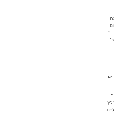
ה
ום
ווך
ל
או
ך
ליך
יים.