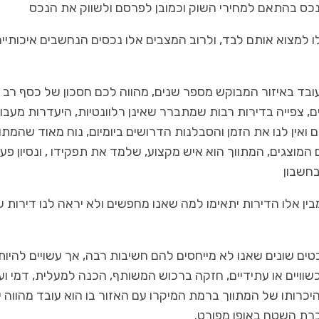
נכס בהתאם למחירי השוק וכמובן לפרסם ולשווק את הנכס
ו למצוא אותם לבד, ולרוב המצבים אלו נכסים הנחשבים איכותיי
עובד באיזור המבוקש מספר שנים, מהווה לכם חסכון של כסף רב
ם, צפייה בדירות רבות שמתברר שאינן רלוונטיות, היעדרות מעבו
 ואין לנו את הזמן והסבלנות הדרושים ביומיום, נוח מאוד שהמתו
 המוצגים, המתווך הוא איש מקצוע, שלמד את תפקידו , ונסיון פעל
בחשבון
בין אלו הדירות יתאימו למה שאנו מחפשים ולא יראה לנו דירות ש
ים שונים שאנו לא מייחסים להם חשיבות רבה, אך עשויים להיות
כשוויים או עתידיים, חזקה ברכוש המשותף, הכנה למעלית, דמי וע
היכרותו של המתווך ברמת המיקרו עם האזור בו הוא עובד מהווה י
הכרת השטח באופן מפורט.