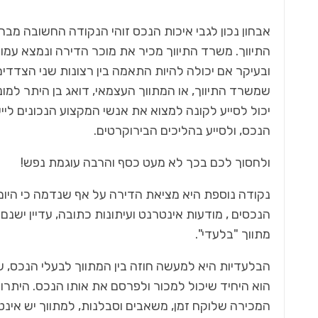
אבחון נכון לגבי איכות הנכס זוהי הנקודה החשובה מב
התיווך. משרד התיווך מכיר את מוכר הדירה ונמצא עמ
ובעיקר אם יכולה להיות התאמה בין רצונות שני הצדדים
שמשרד התיווך, או המתווך העצמאי, דואג בן היתר למוני
יכול לסייע לקונה למצוא את אנשי המקצוע הנכונים לי
הנכס, ולסייע בהליכים הבירוקרטים.
ולחסוך לכם בכך לא מעט כסף והרבה עוגמת נפש!
נקודה נוספת היא מציאת הדירה על אף שנדמה כי היום
הנכסים , מודעות אינטרנט ועיתונות כתובה, עדיין יש
מתווך "בלעדי".
הבלעדיות היא למעשה חוזה בין המתווך לבעלי הנכס, ש
הוא היחיד שיכול למכור ולפרסם את אותו הנכס. היתר
המכירה שלוקח זמן, משאבים וסבלנות, למתווך יש אינטר