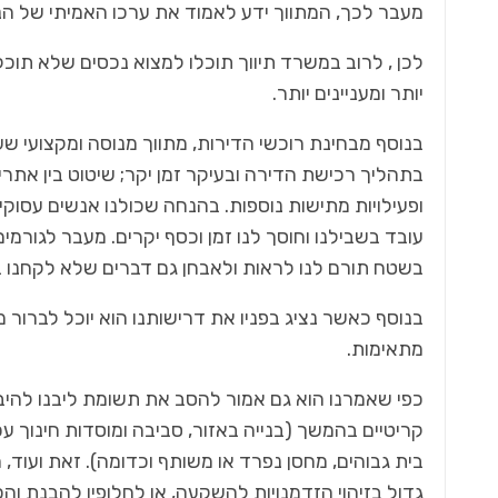
מעבר לכך, המתווך ידע לאמוד את ערכו האמיתי של ה
לכן , לרוב במשרד תיווך תוכלו למצוא נכסים שלא תוכל
יותר ומעניינים יותר.
בנוסף מבחינת רוכשי הדירות, מתווך מנוסה ומקצועי ש
בתהליך רכישת הדירה ובעיקר זמן יקר; שיטוט בין אתרי
ופעילויות מתישות נוספות. בהנחה שכולנו אנשים עסוקים
עובד בשבילנו וחוסך לנו זמן וכסף יקרים. מעבר לגורמים
בשטח תורם לנו לראות ולאבחן גם דברים שלא לקחנו 
בנוסף כאשר נציג בפניו את דרישותנו הוא יוכל לברור מ
מתאימות.
כפי שאמרנו הוא גם אמור להסב את תשומת ליבנו להיבט
קריטיים בהמשך (בנייה באזור, סביבה ומוסדות חינוך ע
בית גבוהים, מחסן נפרד או משותף וכדומה). זאת ועוד, 
גדול בזיהוי הזדמנויות להשקעה, או לחלופין להבנת ו