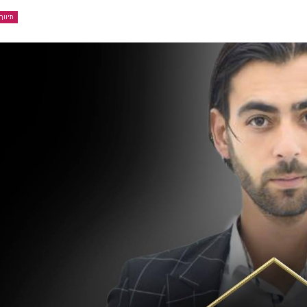
תיווך