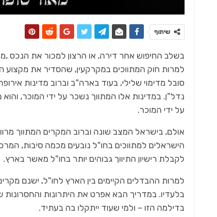
שיתוף
בשלב החיפוש אחר דירה, או הרצון למכור את הנכס ,מת
למרות חוק המתווכים במקרקעין, שהסדיר את מקצוע התי
כל מה שחם בנדל"ן
 על מי
סובל מדימוי שלילי, בעוד בארה"ב וברוב מדינות איר
מאמריקה לישראל.
נדל"ן. במדינות אלו המתווך נשכר על ידי המוכר, והוא
על ידי המוכר.
אולם, בישראל המצב שונה וברוב המקרים המתווך מרוו
הישראלים למתווכים בחו"ל נובעים מכמה סיבות, המרכ
לקבלת רישיון התיווך גבוהים יותר בחו"ל מאשר בארץ.
למרות ההבדלים הקיימים בין הארץ לחו"ל, ישנם מקרים
בלעדיו. במדריך הבא אפרט את היתרונות והחסרונות של
בדילמה הזו – ולמי שעוד ייתקלו בה בעתיד.