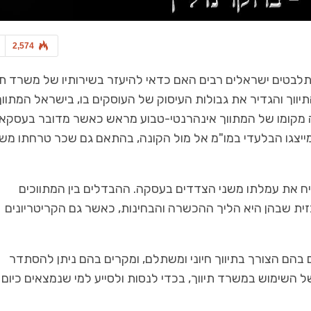
2,574
לבטים ישראלים רבים האם כדאי להיעזר בשירותיו של משרד תיו
אדריכלות ועיצוב
ווך והגדיר את גבולות העיסוק של העוסקים בו, בישראל המתווך
אדריכלות ועיצוב
קחו דוגמא: השטיחים הגיאומט
ופה מקומו של המתווך אינהרנטי-טבוע מראש כאשר מדובר בעסקא
שבו בחוץ!
הכוכבים הגדולים של חו
 מייצגו הבלעדי במו"מ אל מול הקונה, בהתאם גם שכר טרחתו מש
יח את עמלתו משני הצדדים בעסקה. ההבדלים בין המתווכים
זית שבהן היא הליך ההכשרה והבחינות, כאשר גם הקריטריונים
 בהם הצורך בתיווך חיוני ומשתלם, ומקרים בהם ניתן להסתדר
 השימוש במשרד תיווך, בכדי לנסות ולסייע למי שנמצאים כיום