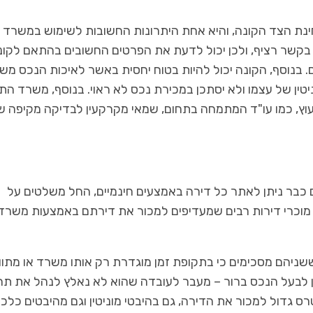
חינת הצד הקונה, והיא אחת היתרונות החשובות לשימוש במשרד
ו בקשר רציף, ולכן יכול לדעת את הפרטים החשובים בהתאם לקונ
. בנוסף, הקונה יכול להיות בטוח יחסית באשר לאיכות הנכס מש
טין של עצמו ולא יסתכן במכירת נכס לא ראוי. בנוסף, משרד התי
יעוץ, כמו עו"ד המתמחה בתחום, שמאי מקרקעין לבדיקה מקיפה ש
 כבר ניתן לאתר כל דירה באמצעים חינמיים, החל משלטים על
נם מוכרי דירות רבים שמעדיפים למכור את דירתם באמצעות משרד 
שניהם מסכימים כי בתקופת זמן מוגדרת רק אותו משרד או מתוו
ון לבעל הנכס ברור – מעבר לעובדה שהוא לא נאלץ לנהל את תה
ס גדול למכור את הדירה, גם בהיבטי מוניטין וגם מהיבטים כלכל