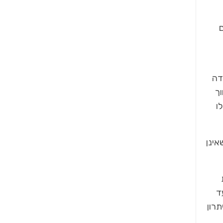
ם
דה
וך
ו
אינן
ד
תרון