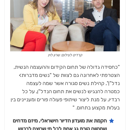
קרדיט לצילום: שרון לוין
"כחסידה גדולה של תחום הקידום וההעצמה הנשית,
הצטרפתי לאחרונה גם לצוות של "נשים מדברות>
נדל"ן", קהילת נשים סגורה אשר שמה לעצמה
כמטרה להנגיש לנשים את תחום הנדל"ן, על כל
רבדיו, על מנת ליצור שיתופי פעולה פורים ומעניינים בין
בעלות מקצוע בתחום. "
הקמת את מועדון הדיור הישראלי, מיזם מדהים
שמהווה קורת גג אחת לכל מי שרוצה לרכוש