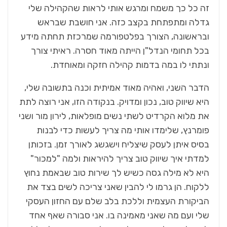
זה כל כך משמח ומרגש אותי לראות שהקהילה שלי
גדלה ומתפתחת בקצב כזה. אני חושבת שבראש
ובראשונה, הצורך בפלטפורמה שמרכזת תחתה מידע
בכל תחומי הנדל"ן הייתה מאוד חסרה. ראיתי צורך
ונתתי לו במה בדמות קהילה חזקה ומאוחדת.
הדבר השני, ואהיה מאוד אמיתית וכנה בתשובה שלי,
היא שיווק טוב, נכון ומדויק. בנקודה הזו, אני רוצה לתת
את מלוא הקרדיט לשתי נשים מופלאות, לירון מור ושני
פומרנץ, שלימדו אותי מה צריך לעשות כדי לבנות
בסיס איתן לעסק שיצליח וישגשג לאורך זמן. בזכותן
למדתי איך שיווק טוב צריך להיראות ולמה "למכור"
היא לא מילה גסה כשיש לך שירות טוב שבאמת נחוץ
ללקוח. הן גרמו לי להבין שאני צריכה לשים בצד את
הביקורת העצמית וללכת בלב שלם עם החזון העסקי
שלי ועם מה שאני מאמינה בו. אני סבורה שאף אחד