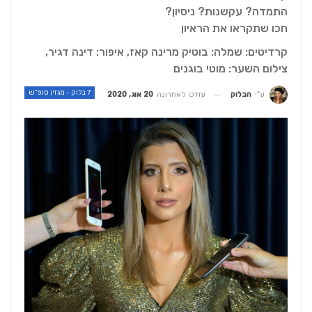
התמדה? עקשנות? ניסיון?
חכו שתקראו את הראיון
קרדיטים: שמלה: בוטיק מרינה קאז, איפור: דינה דגיר,
צילום השער: מוטי בוגנים
7 בלוק - מגזין סופ"ש
עודכן לאחרונה
20 אוג, 2020
ע"י
הבלוק