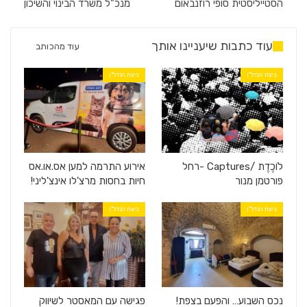
הסטייליסטית סופי רוזנבאום
מנכ"ל משרד הבינוי והשיכון
עוד כתבות שיעניינו אותך
עוד מהכותב
ביצת הנדל"ן
ביצת הנדל"ן
לוֹכֶדֶת /Captures -רחל
אירוע התרמה למען אס.או.אס
פורטמן מנור
חיות בחסות מרצ'לו אינצ'ליני!
ביצת הנדל"ן
ביצת הנדל"ן
נכס השבוע… והפעם בצפת!
פגישה עם המאסטר לשיווק