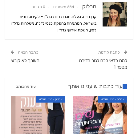
הבלוק
684 מאמרים
0 תגובות
קרן חיות, בעלת חברת חיות נדל"ן – לקידום הדיור
בישראל. המתמחה בהפקת כנסי נדל"ן, משלחות נדל"ן
לסין, השקת אירועי נדל"ן.
כתבה קודמת
כתבה הבאה
למה כדאי לכם לגור בדירה
האורך לא קובע!
מספר 1
עוד כתבות שיעניינו אותך
עוד מהכותב
7 בלוק - מגזין סופ"ש
7 בלוק - מגזין סופ"ש