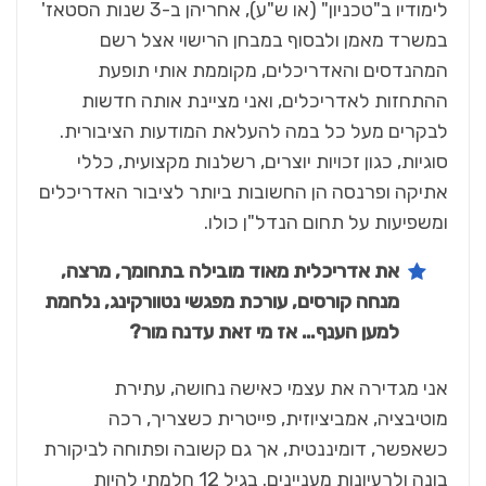
לימודיו ב"טכניון" (או ש"ע), אחריהן ב-3 שנות הסטאז'
במשרד מאמן ולבסוף במבחן הרישוי אצל רשם
המהנדסים והאדריכלים, מקוממת אותי תופעת
ההתחזות לאדריכלים, ואני מציינת אותה חדשות
לבקרים מעל כל במה להעלאת המודעות הציבורית.
סוגיות, כגון זכויות יוצרים, רשלנות מקצועית, כללי
אתיקה ופרנסה הן החשובות ביותר לציבור האדריכלים
ומשפיעות על תחום הנדל"ן כולו.
את אדריכלית מאוד מובילה בתחומך, מרצה,
מנחה קורסים, עורכת מפגשי נטוורקינג, נלחמת
למען הענף… אז מי זאת עדנה מור?
אני מגדירה את עצמי כאישה נחושה, עתירת
מוטיבציה, אמביציוזית, פייטרית כשצריך, רכה
כשאפשר, דומיננטית, אך גם קשובה ופתוחה לביקורת
בונה ולרעיונות מעניינים. בגיל 12 חלמתי להיות