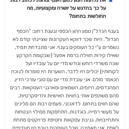
את נלחמת המון למען הענף ונוהגת לכתוב רבות
על כך בהדגש על יושרה ומקצועיות, מה
החולשות בתחום?
בענף הנדל"ן טמון ההון הכספי ובעגת רחוב: "הכסף
הגדול". היות שכך דווקא העקרונות שציינתי קודם לא
נשמרים ע"י כל העוסקים בענף. אני מתבדחת תמיד,
שאילו קירות הווילה ברמת אפעל (שבקומת הקרקע
שבה משרדי רוחש וגודש מדי יום על עובדיו ועל
לקוחותיו) יכולים היו לדבר, השערות היו סומרות לנוכח
הנאמר מולם. אני עובדת מדי יום עם טובי עורכי הדין,
המהנדסים, היזמים, השמאים ומארגני העסקאות. רבים
מהם משתפים אותי בחוויות האישיות והדיסקרטיות,
שהם חווים בתחום. לדאבוני, פעמים רבות הם מלינים
על מעשי רמייה, בוגדנות, התחמקות ממילוי הבטחות
והתחייבויות, גניבת עסקאות וחטיפת פרויקטים מתחת
לאפם. אני מאמינה, שכל העוסקים בענף היו מעדיפים