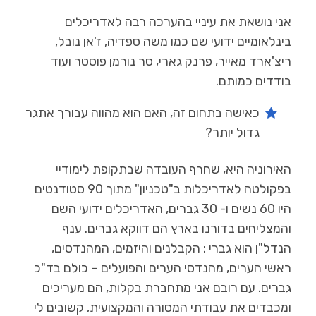
אני נושאת את עיניי בהערכה רבה לאדריכלים
בינלאומיים ידועי שם כמו משה ספדיה, ז'אן נובל,
ריצ'ארד מאייר, פרנק גארי, סר נורמן פוסטר ועוד
בודדים כמותם.
כאישה בתחום זה, האם הוא מהווה עבורך אתגר
גדול יותר?
האירוניה היא, שחרף העובדה שבתקופת לימודיי
בפקולטה לאדריכלות ב"טכניון" מתוך 90 סטודנטים
היו 60 נשים ו- 30 גברים, האדריכלים ידועי השם
והמצליחים בדורנו בארץ הם דווקא גברים. ענף
הנדל"ן הוא גברי : הקבלנים והיזמים, המהנדסים,
ראשי הערים, מהנדסי הערים והפועלים – כולם בד"כ
גברים. עם רובם אני מתחברת בקלות, הם מעריכים
ומכבדים את עבודתי המסורה והמקצועית, קשובים לי