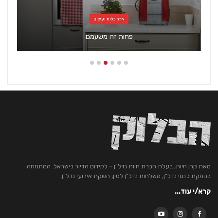
7 בלוק - מגזין סופ"ש
מקאן ועד שוויון מלא
מאת קרן חיות, בעלת חברת חיות נדל"ן – לקידום הדיור בישראל. המתמחה
בהפקת כנסי נדל"ן, משלחות נדל"ן לסין, השקת אירועי נדל"ן.
קרא/י עוד...