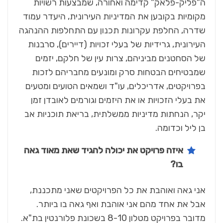
ה"פליק-פלאק" קדימה ואחורה, שמבצעות רשויות
מקומיות בקובען את המדיניות העירונית, היעדר עמוד
שדרה, החלפת עקרונות תכנון עם התחלפות ההנהגה
העירונית, גרידיות של בעלי זכויות (דיירים), סרבנות
של הסחטנים מביניהם, צרות עין של חלקם, יזמים
שמבטיחים הבטחות סרק ומונעים מחבריהם לזכות
בפרויקטים, אדריכלים, עו"ד ושמאים הטועים ומטעים
את בעלי הזכויות או את היזמים וגורמים לאובדן זמן
יקר, הנחתות מדיניות ממשלתית, בריאת תוכניות אב
בן ליל וכדומה.
איזה פרויקט את יכולה להגיד שאת מאוד גאה
בו?
אני גאה ואוהבת את כל הפרויקטים שאני מתכננת,
אבל את אחד מהם אני אוהבת ואף גאה בו ביותר.
מדובר בפרויקט מטלון 8-10 בשכונת פלורנטין בת"א.