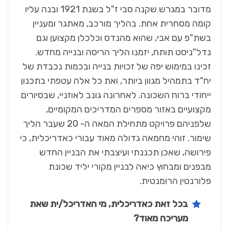
מדובר במגרש שקנה סבי ז"ל בשנת 1921 ובנה עליו
קומה מסחרית אחת. בהליך מורכב, מאתגר ומעניין
בשת"פ עם אבי, שהוא מהנדס וכלכלן מקצוען וגם
נדל"ניסט תותח, יזמנו הליך הריסה ובנייה מחדש.
זכינו במימוש יפה של זכויות בנייה ובכמות נכבדת של
יח"ד בתמהיל מגוון ביותר, ואת כל אלה עטפתי בתכנון
ייחודי ברוח השכונה. לאחרונה גונב לאוזניי, שבסיורים
מקצועיים באזור מספרים המדריכים המקומיים,
שלפניהם פרויקט מתחילת המאה ה- 20 שעבר הליך
שימור. זוהי מחמאה גדולה מאוד עבורי כאדריכלית, כי
פירושה, שאכן תכננתי ועיצבתי את הבניין החדש
מבפנים ומבחוץ כיאה לבניין מקורי יליד שכונת
פלורנטין הרומנטית.
בכל זאת כאדריכלית, מי האדריכל/ית שאת
מעריכה מאוד?