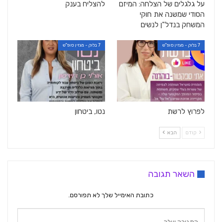
על גלגלים של הצלחה: המיזם
להצליח בענק
הסודי שמשנה את חוקי
המשחק בנדל"ן לנשים
7 בלוק - מגזין סופ"ש
7 בלוק - מגזין סופ"ש
לפרוץ לרשת
נטו, ביטחון
קודם
הבא
השאר תגובה
כתובת האימייל שלך לא תפורסם.