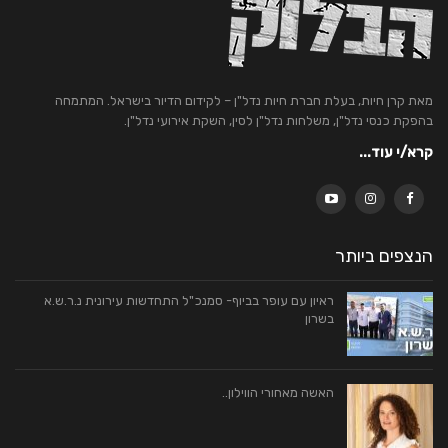
מאת קרן חיות, בעלת חברת חיות נדל"ן – לקידום הדיור בישראל. המתמחה
בהפקת כנסי נדל"ן, משלחות נדל"ן לסין, השקת אירועי נדל"ן.
קרא/י עוד...
הנצפים ביותר
ראיון עם עופר בביוף- סמנכ"ל התחדשות עירונית נ.ר.ש.א
בשרון
האשה מאחורי הווילון..