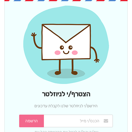
הצטרף/י לניוזלטר
הירשם/י לניוזלטר שלנו לקבלת עדכונים
הרשמה
את/ה יכול/ה לבטל את ההרשמה בכל עת.