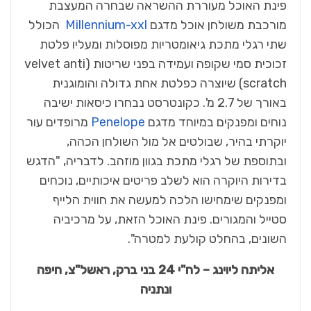
פינת האוכל מעוררת ההשראה שבחרה המעצבת
מורכבת משולחן אוכל מדגם
Millennium-xxl
הכולל
שתי רגלי מתכת גיאומטריות מפוסלות ומעליו פלטת
זכוכית סמי שקופה ועמידה בפני שריטות velvet anti)
scratch) שיוצרה כפלטת אחת גדולה והומוגנית
באורך של 2.7 מ'. כקונטרסט נבחרו כיסאות ישיבה
נוחים ומפנקים במיוחד מדגם
Penelope
מרופדים עור
יוקרתי בהיר, שבולטים אל מול השולחן הכהה,
ובתוספת של רגלי מתכת בגוון מוזהב. לדבריה, "הדגש
בדירות היוקרה הוא לשלב פריטים איכותיים, נוכחים
ומפנקים שימחישו הלכה למעשה את חווית הלייף
סטייל והמגורים. פינת האוכל הזאת, על מרכיביה
השונים, בהחלט קולעת למטרה".
אליתה ליוינג – לח"י 24 בני ברק, ראשל"צ, חיפה
ונתניה