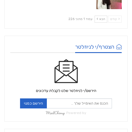
קודם
הבא
עמוד 1 מתוך 226
הצטרף/י לניוזלטר
הירשם/י לניוזלטר שלנו לקבלת עדכונים
הירשם כמנוי
Powered by