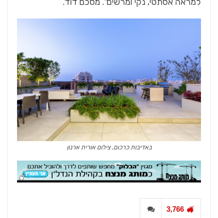
למראה אסתטי, נקי ומרשים". מסכם דוד.
באדיבות כרכום, צילום אורית ארנון
3,766