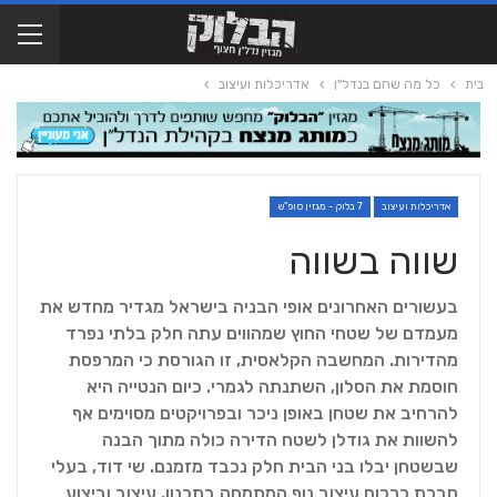
בית
כל מה שחם בנדל"ן
אדריכלות ועיצוב
אדריכלות ועיצוב
7 בלוק - מגזין סופ"ש
שווה בשווה
בעשורים האחרונים אופי הבניה בישראל מגדיר מחדש את
מעמדם של שטחי החוץ שמהווים עתה חלק בלתי נפרד
מהדירות. המחשבה הקלאסית, זו הגורסת כי המרפסת
חוסמת את הסלון, השתנתה לגמרי. כיום הנטייה היא
להרחיב את שטחן באופן ניכר ובפרויקטים מסוימים אף
להשוות את גודלן לשטח הדירה כולה מתוך הבנה
שבשטחן יבלו בני הבית חלק נכבד מזמנם. שי דוד, בעלי
חברת כרכום עיצוב נוף המתמחה בתכנון, עיצוב וביצוע