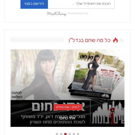
הירשם כמנוי
Powered by
כל מה שחם בנדל"ן
7 בלוק - מגזין סופ"ש
אתי נחום