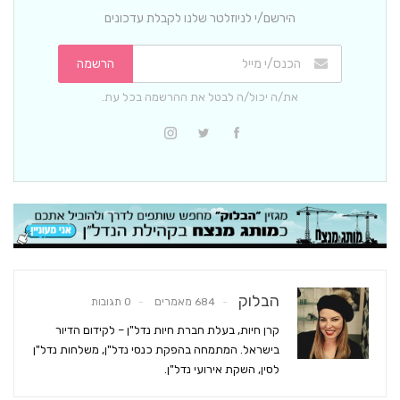
הירשם/י לניוזלטר שלנו לקבלת עדכונים
הרשמה
את/ה יכול/ה לבטל את ההרשמה בכל עת.
הבלוק
684 מאמרים
0 תגובות
קרן חיות, בעלת חברת חיות נדל"ן – לקידום הדיור
בישראל. המתמחה בהפקת כנסי נדל"ן, משלחות נדל"ן
לסין, השקת אירועי נדל"ן.