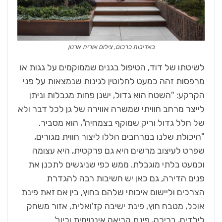
באדיבות כרכום, צילום אורית ארנון
לשיטתו של דוד, הטיפול בגנים שממוקמים על גגות או
מרפסות זהה כמעט לחלוטין לגינות שנמצאות על פני
הקרקע: "השטח הוא גדול, ישנן פחות מגבלות וניתן
לייצר מרחב חוויתי שמשרה אווירה של גן לכל דבר ולא
של חלל גדול וריק שמוקף בצמחיה", הוא מסביר.
"היכולת שלנו במרחבים הללו ליצור חווית מגורים,
שפרט לעיצוב מרשים היא גם פרקטית, היא עצומה
וכמעט בלתי מוגבלת. ממש כפי שניגשים לתכנן את
פנים הדירה, גם כאן יש חשיבות רבה להגדרת
הצרכים וליישום איכותי שלהם בחוץ, בין אם זאת פינת
אוכל, מטבח חוץ, פינת ישיבה קז'ואלית, אזור משחק
לילדים, בריכה, פינת קריאה אינטימית וכיוב'.