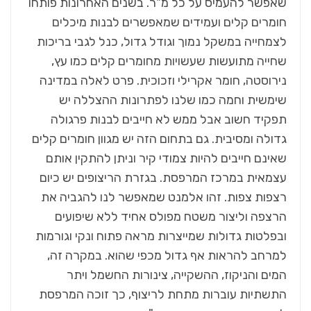
שאפשר להעמיס על כל מ"ר. בשנים האחרונות פותחו
חומרים קלים ועמידים שמאפשרים לבנות מיכלים
לצמחייה במשקל נמוך וגודל גדול, כנל לגבי בריכות
שחייה מתועשות שעשויות מחומרים קלים כמו עץ,
נירוסטה, חומר אקרילי וזכוכית. פרט לאלה במדינה
שימשית וחמה כמו שלנו לפתרונות ההצללה יש
תפקיד חשוב אבל ממש לא חייבים לבנות פרגולה
גדולה ומסיבית. גם בתחום הזה יש מגוון חומרים קלים
שאינם חייבים להיות צמודי קיר וניתן להתקין אותם
עצמאית במרכז המרפסת. בגזרת הריצופים יש כיום
רצפות צפות. זהו אלמנט שמאפשר לנו להגביה את
הרצפה וליצור משטח מפולס אחיד ללא שיפועים
ובפלטות גדולות שמייצרות מראה פתוח ונקי וגורמות
למרחב להראות אף גדול מכפי שהוא. במקרה זה,
המים והניקוז, ההשקייה, צינורות החשמל ויתר
התשתיות עוברות מתחת לריצוף, כך זוכה המרפסת